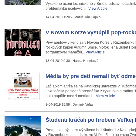
Vysokého učení technického v Brně predstavil účastní
problematiku účelových...
View Article
|
14-04-2019 15:05
Matúš Ján Capko
V Novom Korze vystúpili pop-rock
Prvý aprílový víkend sa v Novom Korze v Ružomberku k
rockových kapiel Autumn Smile, Mofokiller a Bullet Hol
zorganizoval manažér...
View Article
|
13-04-2019 9:30
Hanka Herinková
Média by pre deti nemali byť odm
Začiatkom apríla sa na Katolíckej univerzite v Ružomb
uskutočnila posledná prednáška z cyklu Škola rodiny. 
bolo napätie medzi médiami...
View Article
|
9-04-2019 15:59
Dominik Veľas
Študenti kráčali po hrebeni Veľkej 
Predposledný marcový víkend boli študenti z Katolíckej
v Ružomberku na turistike vo Veľkej Fatre na vrchu Zvo