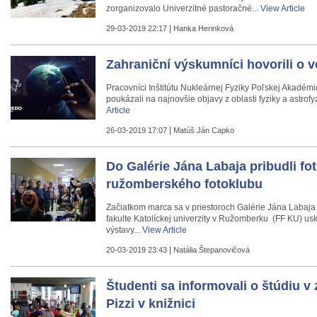
zorganizovalo Univerzitné pastoračné...
View Article
|
29-03-2019 22:17
Hanka Herinková
Zahraniční výskumníci hovorili o 
Pracovníci Inštitútu Nukleárnej Fyziky Poľskej Akadém
poukázali na najnovšie objavy z oblasti fyziky a astrofyz
Article
|
26-03-2019 17:07
Matúš Ján Capko
Do Galérie Jána Labaja pribudli fot
ružomberského fotoklubu
Začiatkom marca sa v priestoroch Galérie Jána Labaja 
fakulte Katolíckej univerzity v Ružomberku (FF KU) usk
výstavy...
View Article
|
20-03-2019 23:43
Natália Štepanovičová
Študenti sa informovali o štúdiu v 
Pizzi v knižnici