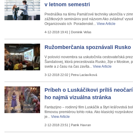
v letnom semestri
Prednáška na tému Pamäťové techniky ukončila v zim
zážitkových seminárov pod názvom Ako zvládnuť vyso
Organizovalo ich Poradenské...
View Article
|
4-12-2018 19:41
Dominik Veľas
Ružomberčania spoznávali Rusko
V polovici novembra sa uskutočnila cestovateľská pre
Šandalovej, ktorá precestovala Rusko, žije v Moskve, 
svete a z času na čas zavíta...
View Article
|
3-12-2018 22:02
Petra Laclavíková
Príbeh o Luskáčikovi príliš neočar
ho najmä vizuálna stránka
Fantazijno – rodinný film Luskáčik a štyri kráľovstvá b
filmovou premiérou tohto roka. Ako klasický rozprávkov
je...
View Article
|
2-12-2018 23:51
Patrik Havran