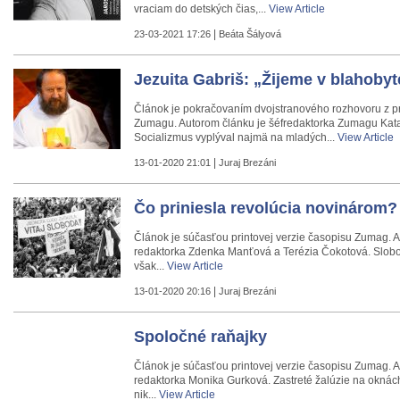
vraciam do detských čias,...
View Article
|
23-03-2021 17:26
Beáta Šályová
Jezuita Gabriš: „Žijeme v blahobyt
Článok je pokračovaním dvojstranového rozhovoru z pr
Zumagu. Autorom článku je šéfredaktorka Zumagu Kata
Socializmus vyplýval najmä na mladých...
View Article
|
13-01-2020 21:01
Juraj Brezáni
Čo priniesla revolúcia novinárom?
Článok je súčasťou printovej verzie časopisu Zumag. 
redaktorka Zdenka Manťová a Terézia Čokotová. Slob
však...
View Article
|
13-01-2020 20:16
Juraj Brezáni
Spoločné raňajky
Článok je súčasťou printovej verzie časopisu Zumag. 
redaktorka Monika Gurková. Zastreté žalúzie na oknác
nik...
View Article