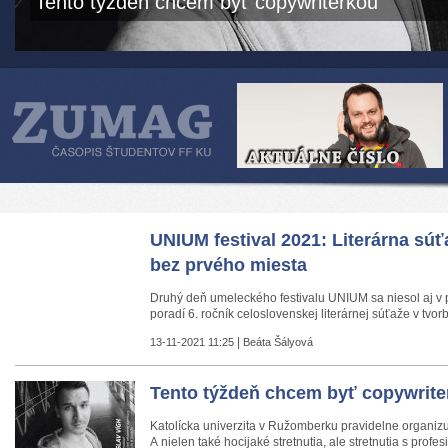
Tento týždeň chcem byť copywriterkou
UNIUM festival 2021: Literárna súť
bez prvého miesta
Druhý deň umeleckého festivalu UNIUM sa niesol aj v 
poradí 6. ročník celoslovenskej literárnej súťaže v tvorb
|
13-11-2021 11:25
Beáta Šályová
Tento týždeň chcem byť copywrite
Katolícka univerzita v Ružomberku pravidelne organizuj
A nielen také hocijaké stretnutia, ale stretnutia s profes