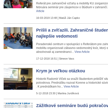
Referát pre zahraničné vzťahy a mobility KU zorganizov
februára seminár pre záujemcov o štúdium v zahraničí. 
Article
|
16-03-2019 13:48
Matúš Ján Capko
Prišli a zvíťazili. Zahraničné štude
najlepšie vedomosti
Poradenské centrum v spolupráci s Referátom pre zah
mobilitu organizovali zábavno-vedomostný kvíz, ktorý 
absolvovali aj zamestnanci...
View Article
|
17-12-2018 16:51
Simeon Vass
Krym je veľkou otázkou
Historik Radomír Vlček sa snažil študentom priblížiť s
polostrova. Prednášku nazval Korene a historické súvi
. K prednáškam ho...
View Article
|
5-12-2018 23:30
Martina Jurdíková
Zážitkové semináre budú pokračov