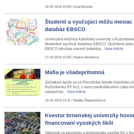
|
15-05-2019 15:00
Juraj Brezáni
Študenti a vyučujúci môžu mesiac 
databáz EBSCO
Univerzitná knižnica Katolíckej univerzity v Ružomber
študentom využívať databázy EBSCO. Skúšobná doba tr
EBSCO združuje viaceré databázy...
View Article
|
17-04-2019 10:06
Hanka Herinková
Mafia je všadeprítomná
Začiatkom apríla sa na Filozofickej fakulte Katolíckej un
Ružomberku (FF KU), v rámci prednáškového cyklu Ho
uskutočnila...
View Article
|
15-04-2019 23:31
Natália Štepanovičová
Kvestor brnenskej univerzity hovor
financovaní vysokých škôl
Odborník na ekonómiu a technografiu navšívil KU v R