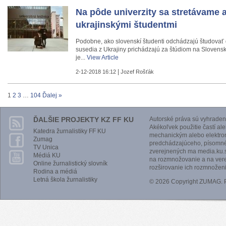
Na pôde univerzity sa stretávame a
ukrajinskými študentmi
Podobne, ako slovenskí študenti odchádzajú študovať 
susedia z Ukrajiny prichádzajú za štúdiom na Slovens
je...
View Article
|
2-12-2018 16:12
Jozef Rošťák
1
2
3
…
104
Ďalej »
ĎALŠIE PROJEKTY KZ FF KU
Autorské práva sú vyhraden
Akékoľvek použitie častí al
Katedra žurnalistiky FF KU
mechanickým alebo elektro
Zumag
predchádzajúceho, písomnéh
TV Unica
zverejnených ma media.ku.s
Médiá KU
na rozmnožovanie a na vere
Online žurnalistický slovník
rozširovanie ich rozmnoženi
Rodina a médiá
Letná škola žurnalistiky
© 2026 Copyright ZUMAG.