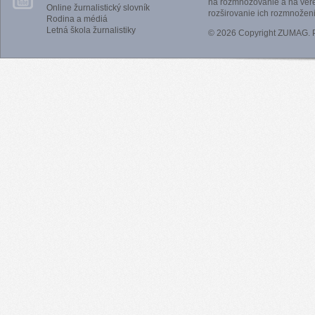
na rozmnožovanie a na vere
Online žurnalistický slovník
rozširovanie ich rozmnoženi
Rodina a médiá
Letná škola žurnalistiky
© 2026 Copyright ZUMAG.