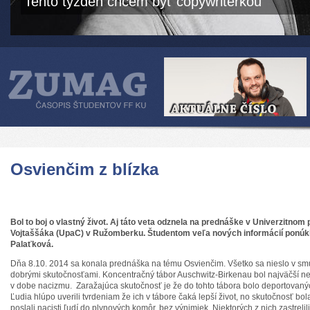
Tento týždeň chcem byť copywriterkou
Osvienčim z blízka
Bol to boj o vlastný život. Aj táto veta odznela na prednáške v Univerzitno
Vojtaššáka (UpaC) v Ružomberku. Študentom veľa nových informácií ponúkl
Palaťková.
Dňa 8.10. 2014 sa konala prednáška na tému Osvienčim. Všetko sa nieslo v smu
dobrými skutočnosťami. Koncentračný tábor Auschwitz-Birkenau bol najväčší n
v dobe nacizmu. Zaražajúca skutočnosť je že do tohto tábora bolo deportovaných
Ľudia hlúpo uverili tvrdeniam že ich v tábore čaká lepší život, no skutočnosť bo
poslali nacisti ľudí do plynových komôr, bez výnimiek. Niektorých z nich zastrelili