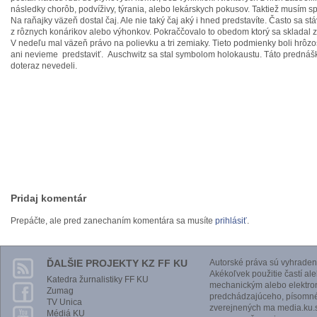
následky chorôb, podvíživy, týrania, alebo lekárskych pokusov. Taktiež musím s
Na raňajky väzeň dostal čaj. Ale nie taký čaj aký i hned predstavíte. Často sa stá
z rôznych konárikov alebo výhonkov. Pokraččovalo to obedom ktorý sa skladal z
V nedeľu mal väzeň právo na polievku a tri zemiaky. Tieto podmienky boli hrôzos
ani nevieme predstaviť. Auschwitz sa stal symbolom holokaustu. Táto prednáška
doteraz nevedeli.
Pridaj komentár
Prepáčte, ale pred zanechaním komentára sa musíte
prihlásiť
.
ĎALŠIE PROJEKTY KZ FF KU
Autorské práva sú vyhraden
Akékoľvek použitie častí al
Katedra žurnalistiky FF KU
mechanickým alebo elektro
Zumag
predchádzajúceho, písomnéh
TV Unica
zverejnených ma media.ku.s
Médiá KU