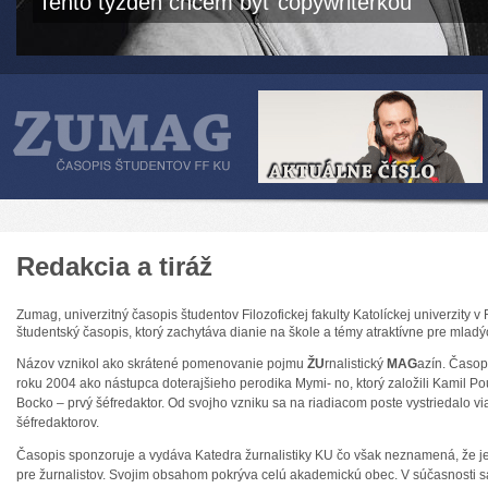
Tento týždeň chcem byť copywriterkou
Redakcia a tiráž
Zumag, univerzitný časopis študentov Filozofickej fakulty Katolíckej univerzity 
študentský časopis, ktorý zachytáva dianie na škole a témy atraktívne pre mladý
Názov vznikol ako skrátené pomenovanie pojmu
ŽU
rnalistický
MAG
azín. Časop
roku 2004 ako nástupca doterajšieho perodika Mymi- no, ktorý založili Kamil Po
Bocko – prvý šéfredaktor. Od svojho vzniku sa na riadiacom poste vystriedalo v
šéfredaktorov.
Časopis sponzoruje a vydáva Katedra žurnalistiky KU čo však neznamená, že je
pre žurnalistov. Svojim obsahom pokrýva celú akademickú obec. V súčasnosti s