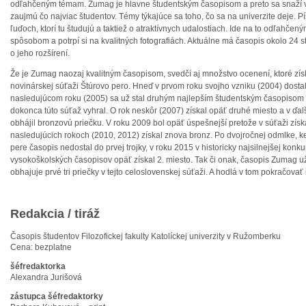
odľahčeným témam. Zumag je hlavne študentským časopisom a preto sa snaží v
zaujmú čo najviac študentov. Témy týkajúce sa toho, čo sa na univerzite deje. P
ľuďoch, ktorí tu študujú a taktiež o atraktívnych udalostiach. Ide na to odľahč
spôsobom a potrpí si na kvalitných fotografiách. Aktuálne má časopis okolo 24 s
o jeho rozšírení.
Že je Zumag naozaj kvalitným časopisom, svedčí aj množstvo ocenení, ktoré zís
novinárskej súťaži Štúrovo pero. Hneď v prvom roku svojho vzniku (2004) dostal
nasledujúcom roku (2005) sa už stal druhým najlepším študentským časopisom 
dokonca túto súťaž vyhral. O rok neskôr (2007) získal opäť druhé miesto a v ďa
obhájil bronzovú priečku. V roku 2009 bol opäť úspešnejší pretože v súťaži získ
nasledujúcich rokoch (2010, 2012) získal znova bronz. Po dvojročnej odmlke, 
pere časopis nedostal do prvej trojky, v roku 2015 v historicky najsilnejšej konku
vysokoškolských časopisov opäť získal 2. miesto. Tak či onak, časopis Zumag u
obhajuje prvé tri priečky v tejto celoslovenskej súťaži. A hodlá v tom pokračovať 
Redakcia / tiráž
Časopis študentov Filozofickej fakulty Katolíckej univerzity v Ružomberku
Cena: bezplatne
šéfredaktorka
Alexandra Jurišová
zástupca šéfredaktorky