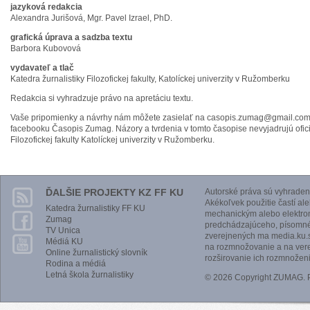
jazyková redakcia
Alexandra Jurišová, Mgr. Pavel Izrael, PhD.
grafická úprava a sadzba textu
Barbora Kubovová
vydavateľ a tlač
Katedra žurnalistiky Filozofickej fakulty, Katolíckej univerzity v Ružomberku
Redakcia si vyhradzuje právo na apretáciu textu.
Vaše pripomienky a návrhy nám môžete zasielať na casopis.zumag@gmail.com
facebooku Časopis Zumag. Názory a tvrdenia v tomto časopise nevyjadrujú ofic
Filozofickej fakulty Katolíckej univerzity v Ružomberku.
ĎALŠIE PROJEKTY KZ FF KU
Autorské práva sú vyhraden
Akékoľvek použitie častí al
Katedra žurnalistiky FF KU
mechanickým alebo elektro
Zumag
predchádzajúceho, písomnéh
TV Unica
zverejnených ma media.ku.s
Médiá KU
na rozmnožovanie a na vere
Online žurnalistický slovník
rozširovanie ich rozmnoženi
Rodina a médiá
Letná škola žurnalistiky
© 2026 Copyright ZUMAG.