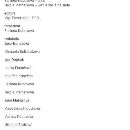
Barbora Kubovová – print
Nikola Marhefková – web a sociálne siete
editori
Mgr. Pavel Izrael, PhD.
fotoeditor
Barbora Kubovová
redakcia
Jana Bartošová
Michaela Belkoťáková
Igor Dopirák
Lenka Farkašová
Katarína Konečná
Barbora Kubovová
Nikola Marhefková
Jana Matiašová
Magdaléna Palúchová
Martina Púpavová
Nikoleta Stikičová