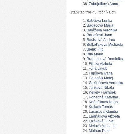
Zábojníková Anna
[/tab][tab title=“3. ročník Bc“]
Babčová Lenka
Badačová Mária
Balážová Veronika
Bartošová Jana
Bašistová Andrea
Belkoťáková Michaela
Bielik Filip
Bilá Mária
Brabencová Dominika
Filická Alžbeta
Fulla Jakub
Fupšová Ivana
Gajdošík Matej
Grečnárová Veronika
Juríková Nikola
Kekely František
Konečná Katarína
Koňušíková Ivana
Kotlárik Tomáš
Lacušová Klaudia
Ladňáková Alžbeta
Lizáková Lucia
Melová Michaela
Mútňan Peter