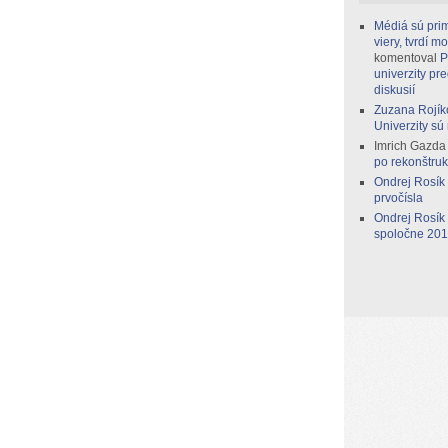
Médiá sú prim
viery, tvrdí 
komentoval
P
univerzity pr
diskusií
Zuzana Rojík
Univerzity sú
Imrich Gazda
po rekonštruk
Ondrej Rosík
prvočísla
Ondrej Rosík
spoločne 2014