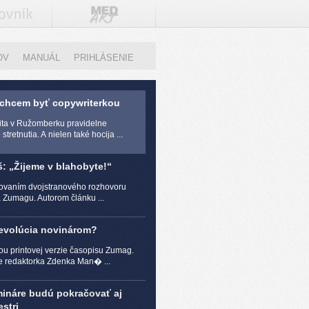
OV
MANUÁL
PRIHLÁSENIE
 chcem byť copywriterkou
zita v Ružomberku pravidelne
stretnutia. A nielen také hocija ...
š: „Žijeme v blahobyte!“
čovaním dvojstranového rozhovoru
a Zumagu. Autorom článku ...
revolúcia novinárom?
ou printovej verzie časopisu Zumag.
e redaktorka Zdenka Man� ...
mináre budú pokračovať aj
stri