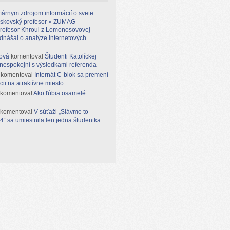
árnym zdrojom informácií o svete
moskovský profesor » ZUMAG
rofesor Khroul z Lomonosovovej
ednášal o analýze internetových
ová
komentoval
Študenti Katolíckej
 nespokojní s výsledkami referenda
komentoval
Internát C-blok sa premení
cii na atraktívne miesto
komentoval
Ako ľúbia osamelé
komentoval
V súťaži „Slávme to
“ sa umiestnila len jedna študentka