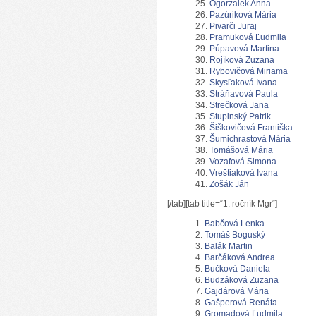
Ogorzalek Anna
Pazúriková Mária
Pivarči Juraj
Pramuková Ľudmila
Púpavová Martina
Rojíková Zuzana
Rybovičová Miriama
Skysľaková Ivana
Stráňavová Paula
Strečková Jana
Stupinský Patrik
Šiškovičová Františka
Šumichrastová Mária
Tomášová Mária
Vozafová Simona
Vreštiaková Ivana
Zošák Ján
[/tab][tab title=“1. ročník Mgr“]
Babčová Lenka
Tomáš Boguský
Balák Martin
Barčáková Andrea
Bučková Daniela
Budzáková Zuzana
Gajdárová Mária
Gašperová Renáta
Gromadová Ľudmila