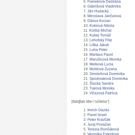
Franeková Damiána
Gábrišová Vladimíra
Ján Hudacký
Miroslava Jančulová
Dárius Kocian
Kokiová Nikola
Koliba Michal
Kubej Tomáš
Lehotský Filip
Liška Jakub
Luha Peter
Martaus Pavol
Marušicová Monika
Melková Lucia
Moldová Zuzana
Smoleňová Dominika
Spodniaková Dominika
Šlacká Sandra
Tuková Monika
Víťazová Patrícia
[/tab][tab title=“učitelia“]
Imrich Gazda
Pavel Izrael
Peter Kravčák
Juraj Považan
Terézia Rončáková
Veronika Folentová