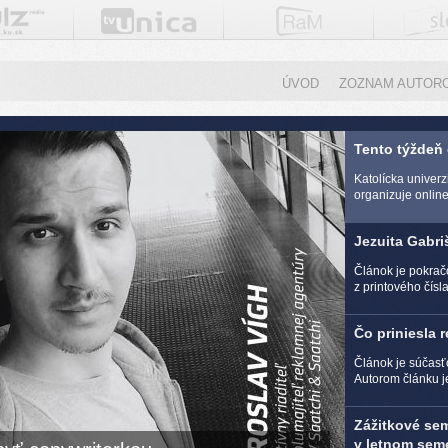
ÚVOD
ZOZNAM AUTOR
Tento týždeň
Katolícka univer
organizuje online 
Jezuita Gabri
Článok je pokra
z printového čísl
Čo priniesla 
Článok je súčasť
Autorom článku j
Zážitkové se
v letnom seme