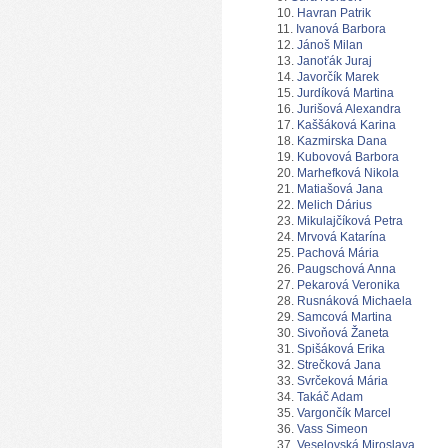
Havran Patrik
Ivanová Barbora
Jánoš Milan
Janoťák Juraj
Javorčík Marek
Jurdíková Martina
Jurišová Alexandra
Kaššáková Karina
Kazmirska Dana
Kubovová Barbora
Marhefková Nikola
Matiašová Jana
Melich Dárius
Mikulajčíková Petra
Mrvová Katarína
Pachová Mária
Paugschová Anna
Pekarová Veronika
Rusnáková Michaela
Samcová Martina
Sivoňová Žaneta
Spišáková Erika
Strečková Jana
Svrčeková Mária
Takáč Adam
Vargončík Marcel
Vass Simeon
Veselovská Miroslava