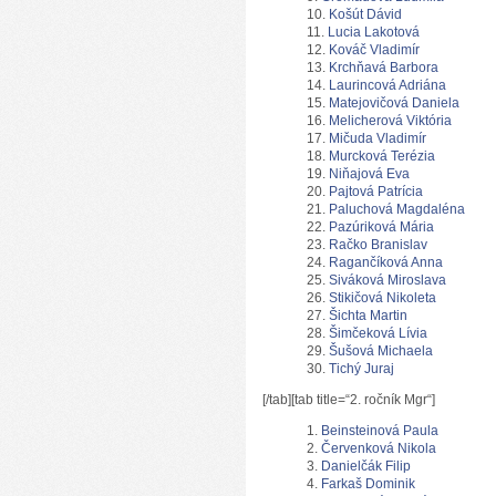
Košút Dávid
Lucia Lakotová
Kováč Vladimír
Krchňavá Barbora
Laurincová Adriána
Matejovičová Daniela
Melicherová Viktória
Mičuda Vladimír
Murcková Terézia
Niňajová Eva
Pajtová Patrícia
Paluchová Magdaléna
Pazúriková Mária
Račko Branislav
Ragančíková Anna
Siváková Miroslava
Stikičová Nikoleta
Šichta Martin
Šimčeková Lívia
Šušová Michaela
Tichý Juraj
[/tab][tab title=“2. ročník Mgr“]
Beinsteinová Paula
Červenková Nikola
Danielčák Filip
Farkaš Dominik