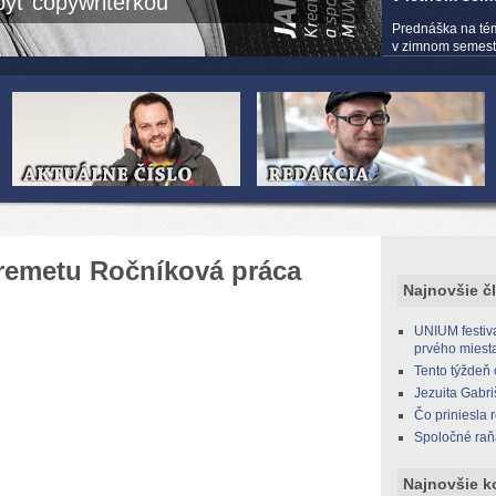
yť copywriterkou
Prednáška na té
v zimnom semestri
remetu Ročníková práca
Najnovšie č
UNIUM festiva
prvého miest
Tento týždeň
Jezuita Gabri
Čo priniesla 
Spoločné raň
Najnovšie k