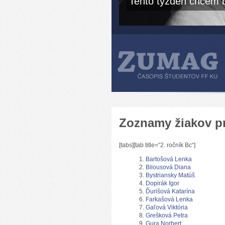
Tento týždeň chcem b
Zoznamy žiakov p
[tabs][tab title=“2. ročník Bc“]
Bartošová Lenka
Bilousová Diana
Bystriansky Matúš
Dopirák Igor
Ďurišová Katarína
Farkašová Lenka
Gaľová Viktória
Grešková Petra
Gura Norbert