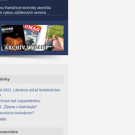
mu Pamäťové techniky ukončila
 cyklus zážitkových seminá ...
lánky
l 2021: Literárna súťaž tentokrát bez
a
 chcem byť copywriterkou
š: „Žijeme v blahobyte!“
revolúcia novinárom?
ajky
omentáre