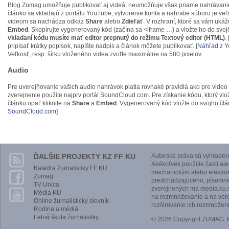
Blog Zumag umožňuje publikovať aj videá, neumožňuje však priame nahrávani
článku sa vkladajú z portálu YouTube, vytvorenie konta a nahratie súboru je v
videom sa nachádza odkaz
Share
alebo
Zdieľať
. V rozhraní, ktoré sa vám uká
Embed
. Skopírujte vygenerovaný kód (začína sa <iframe …) a vložte ho do svo
vkladaní kódu musíte mať editor prepnutý do režimu Textový editor (HTML)
. 
pripísať krátky popisok, napíšte nadpis a článok môžete publikovať. [
Náhľad z 
Veľkosť, resp. šírku vloženého videa zvoľte maximálne na 580 pixelov.
Audio
Pre uverejňovanie vašich audio nahrávok platia rovnaké pravidlá ako pre video 
zverejnenie použite najprv portál SoundCloud.com. Pre získanie kódu, ktorý vlo
článku opäť kliknite na
Share
a
Embed
. Vygenerovaný kód vložte do svojho člán
SoundCloud.com
]
ĎALŠIE PROJEKTY KZ FF KU
Autorské práva sú vyhraden
Akékoľvek použitie častí al
Katedra žurnalistiky FF KU
mechanickým alebo elektro
Zumag
predchádzajúceho, písomnéh
TV Unica
zverejnených ma media.ku.s
Médiá KU
na rozmnožovanie a na vere
Online žurnalistický slovník
rozširovanie ich rozmnoženi
Rodina a médiá
Letná škola žurnalistiky
© 2026 Copyright ZUMAG.