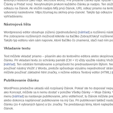
textových editorov (ako napr. Microsoft Word). Pre pridanie článku opäť využite
Články a Pridať nový. Nevyhnutným prvkom každého článku je nadpis. Ten slúži
odkazu na článok. Ak vložím nadpis Môj prvý článok, URL odkaz priamo na tent
vytvorený nasledovne: https://zumag.ku.sk/moj-prvy-clanok/. Takýto typ odkazo
vyhľadávaniu.
Nástrojová lišta
Wordpresový editor obsahuje zúženú (zjednodušenú) [
náhľad
] a rozšírenú nástr
Pre zobrazenie rozšírených možností kliknite na tlačítko Zobraziť/skryť rozšírené
Takýto typ editoru vám sám napovie, ktoré tlačítko čo znamená, stačí nad ním po
Vkladanie textu
Text môžete vkladať priamo – písaním ako do textového editora alebo skopírov
článku. Pri vkladaní textu zo schránky pamäti (Ctrl + V) vždy využite nástroj Vlo
[
náhľad
]. Ten odstráni formátovanie a prispôsobí ho prednastaveným štýlom. 
používať nástroj Vložiť z Wordu, pretože spôsobuje vizuálnu nejednotnosť stránk
môžete používať základné html značky, v režime editora Textový editor (HTML) [
Publikovanie článku
WordPress priebežne ukladá váš rozpísaný článok. Pokiaľ ste ho doposiaľ nepub
ako Koncept, môžete sa k nemu dostať v položke Všetky články -> Moje články
menu [
náhľad
] sa nastavuje publikovanie, jeho viditeľnosť, tu článok môžete p
alebo dokonca naplánovať publikovanie na iný čas. Pri publikovaní taktiež nast
článku (zo 4 vybraných typov) a tzv. značky. Tie predstavujú témy, ktoré najlepši
článok.