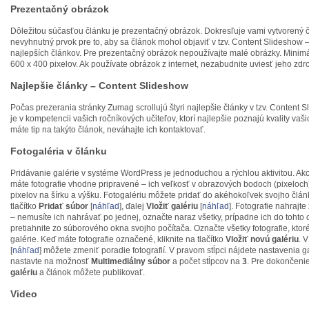
Prezentačný obrázok
Dôležitou súčasťou článku je prezentačný obrázok. Dokresľuje vami vytvorený č
nevyhnutný prvok pre to, aby sa článok mohol objaviť v tzv. Content Slideshow 
najlepších článkov. Pre prezentačný obrázok nepoužívajte malé obrázky. Minimá
600 x 400 pixelov. Ak používate obrázok z internet, nezabudnite uviesť jeho zdro
Najlepšie články – Content Slideshow
Počas prezerania stránky Zumag scrollujú štyri najlepšie články v tzv. Content S
je v kompetencii vašich ročníkových učiteľov, ktorí najlepšie poznajú kvality vaš
máte tip na takýto článok, neváhajte ich kontaktovať.
Fotogaléria v článku
Pridávanie galérie v systéme WordPress je jednoduchou a rýchlou aktivitou. Ako p
máte fotografie vhodne pripravené – ich veľkosť v obrazových bodoch (pixeloc
pixelov na šírku a výšku. Fotogalériu môžete pridať do akéhokoľvek svojho článk
tlačítko
Pridať súbor
[
náhľad
], ďalej
Vložiť galériu
[
náhľad
]. Fotografie nahrajte
– nemusíte ich nahrávať po jednej, označte naraz všetky, prípadne ich do tohto 
pretiahnite zo súborového okna svojho počítača. Označte všetky fotografie, ktoré
galérie. Keď máte fotografie označené, kliknite na tlačítko
Vložiť novú galériu
. 
[
náhľad
] môžete zmeniť poradie fotografií. V pravom stĺpci nájdete nastavenia g
nastavte na možnosť
Multimediálny súbor
a počet stĺpcov na
3
. Pre dokončenie
galériu
a článok môžete publikovať.
Video