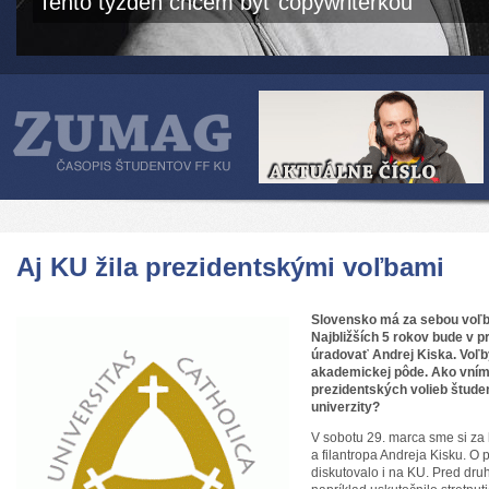
Tento týždeň chcem byť copywriterkou
Aj KU žila prezidentskými voľbami
Slovensko má za se
bou voľb
Najbližších 5 rokov bude v 
úradovať Andrej Kiska. V
oľb
akademickej pôde. Ako vním
prezidentských volieb študen
univerzity?
V sobotu 29. marca sme si za 
a filantropa Andreja Kisku. O
diskutovalo i na KU. Pred dru