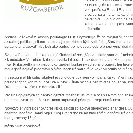
napríklad uskutočnilo stretnu
Klusom. „Pán Klus vytkol viac
vec, prečo sa Robert Fico ro
prezidenta a iné témy, ktorým 
nevenovali. Bolo to origináln
komentovanie,“ reagoval Samu
a filozofie.
Andrea Božeková z Katedry politológie FF KU vysvetľuje, že so svojimi študentm
aktuálnej politickej situácii, a teda aj o prezidentských voľbách. „Snažíme sa na
správne analyzovať, aby boli ako budúci politológovia dobre pripravení,“ dodal
Svoju voľbu kandidáta komentujú študenti rôzne. „V prvom kole som voliť nebol
z kandidátov. V druhom kole som volila takpovediac z donútenia a rozhodla som
Fica. Kiska podľa mňa neponúkol žiaden konkrétny volebný program, len také ve
mal aspoň nejaké predstavy o štáte, nech už boli akékoľvek,“ vyjadrila sa Mária, 
Iný názor mal Miroslav, študent psychológie: „Ja som volil pána Kisku. Myslím si
prezident pod kontrolou dosť veľa. Moc v štáte by bola centrovaná do jednej st
ťažko dalo rozprávať o demokracii.“
Väčšina opýtaných študentov využíva možnosť ísť voliť a oceňuje toto občiansk
ľudia mali voliť, pretože si voľbami pripravujú pôdu pre svoju budúcnosť,“ doplni
Novozvolený prezident Andrej Kiska založil splátkové spoločnosti Triangel a Q
charitnej nadácie Dobrý Anjel. Svoju kandidatúru na hlavu štátu oznámil už v o
inaugurovaný 15. júna.
Mária Šumichrastová