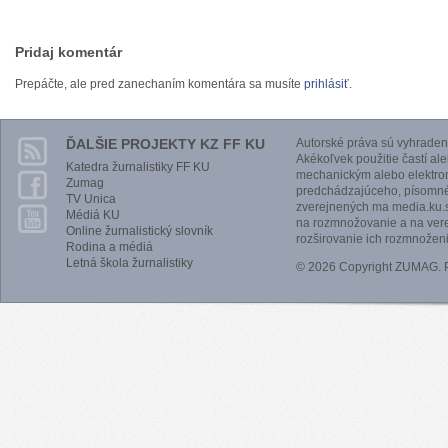
Pridaj komentár
Prepáčte, ale pred zanechaním komentára sa musíte
prihlásiť
.
ĎALŠIE PROJEKTY KZ FF KU
Autorské práva sú vyhraden
Akékoľvek použitie častí al
Katedra žurnalistiky FF KU
mechanickým alebo elektro
Zumag
predchádzajúceho, písomnéh
TV Unica
zverejnených ma media.ku.s
Médiá KU
na rozmnožovanie a na vere
Online žurnalistický slovník
rozširovanie ich rozmnoženi
Rodina a médiá
Letná škola žurnalistiky
© 2026 Copyright ZUMAG.