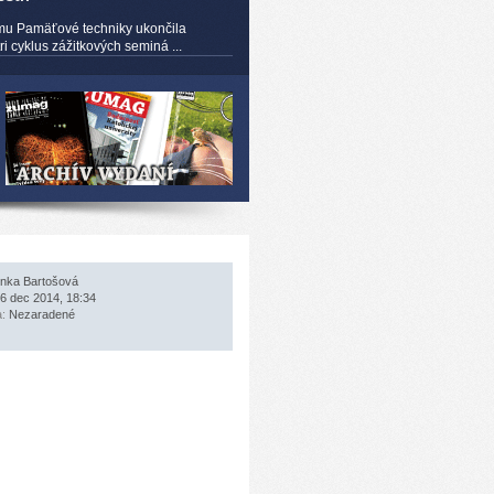
mu Pamäťové techniky ukončila
 cyklus zážitkových seminá ...
nka Bartošová
6 dec 2014, 18:34
a:
Nezaradené