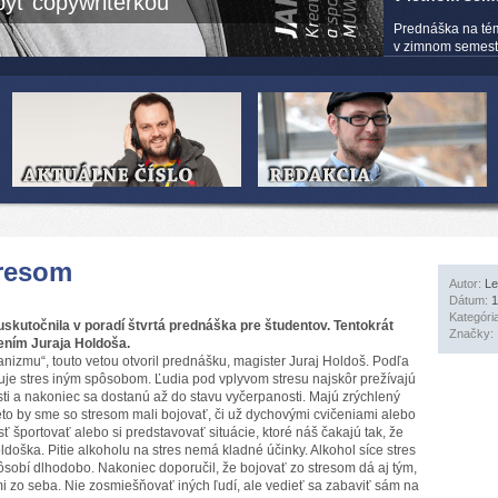
yť copywriterkou
Prednáška na té
v zimnom semestri
tresom
Autor:
Le
Dátum:
1
Kategóri
skutočnila v poradí štvrtá prednáška pre študentov. Tentokrát
Značky:
ením Juraja Holdoša.
anizmu“, touto vetou otvoril prednášku, magister Juraj Holdoš. Podľa
vuje stres iným spôsobom. Ľudia pod vplyvom stresu najskôr prežívajú
ti a nakoniec sa dostanú až do stavu vyčerpanosti. Majú zrýchlený
Preto by sme so stresom mali bojovať, či už dychovými cvičeniami alebo
sť športovať alebo si predstavovať situácie, ktoré náš čakajú tak, že
oška. Pitie alkoholu na stres nemá kladné účinky. Alkohol síce stres
ôsobí dlhodobo. Nakoniec doporučil, že bojovať zo stresom dá aj tým,
i zo seba. Nie zosmiešňovať iných ľudí, ale vedieť sa zabaviť sám na