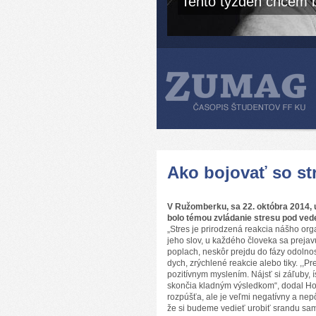
Tento týždeň chcem b
Ako bojovať so s
V Ružomberku, sa 22. októbra 2014, u
bolo témou zvládanie stresu pod ved
„Stres je prirodzená reakcia nášho org
jeho slov, u každého človeka sa preja
poplach, neskôr prejdu do fázy odolnos
dych, zrýchlené reakcie alebo tiky. ,,
pozitívnym myslením. Nájsť si záľuby, í
skončia kladným výsledkom“, dodal Hold
rozpúšťa, ale je veľmi negatívny a nep
že si budeme vedieť urobiť srandu sam