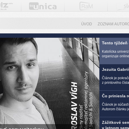
ÚVOD
ZOZNAM AUTOR
Tento týždeň
Katolícka univer
organizuje online 
Jezuita Gabri
Článok je pokra
z printového čísl
Čo priniesla 
Článok je súčasť
Autorom článku j
Zážitkové se
v letnom seme