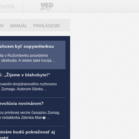
OV
MANUÁL
PRIHLÁSENIE
 chcem byť copywriterkou
zita v Ružomberku pravidelne
stretnutia. A nielen také hocija ...
š: „Žijeme v blahobyte!“
čovaním dvojstranového rozhovoru
a Zumagu. Autorom článku ...
revolúcia novinárom?
ou printovej verzie časopisu Zumag.
e redaktorka Zdenka Man� ...
mináre budú pokračovať aj
stri