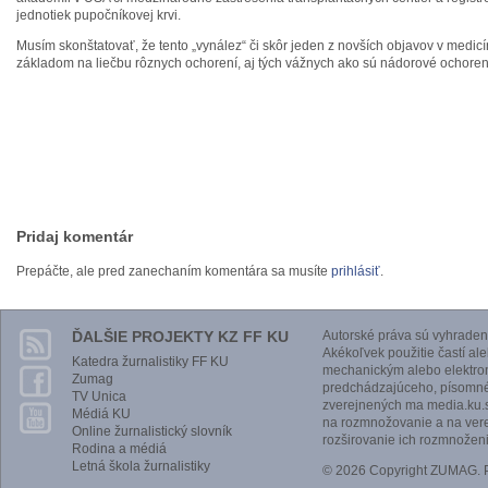
jednotiek pupočníkovej krvi.
Musím skonštatovať, že tento „vynález“ či skôr jeden z novších objavov v medic
základom na liečbu rôznych ochorení, aj tých vážnych ako sú nádorové ochoren
Pridaj komentár
Prepáčte, ale pred zanechaním komentára sa musíte
prihlásiť
.
ĎALŠIE PROJEKTY KZ FF KU
Autorské práva sú vyhraden
Akékoľvek použitie častí al
Katedra žurnalistiky FF KU
mechanickým alebo elektro
Zumag
predchádzajúceho, písomnéh
TV Unica
zverejnených ma media.ku.s
Médiá KU
na rozmnožovanie a na vere
Online žurnalistický slovník
rozširovanie ich rozmnoženi
Rodina a médiá
Letná škola žurnalistiky
© 2026 Copyright ZUMAG.