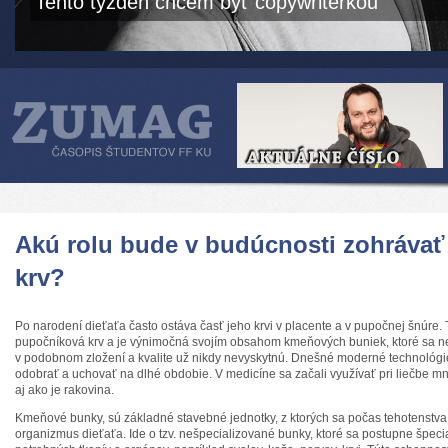
Tento týždeň chcem byť copywriterkou
Akú rolu bude v budúcnosti zohráva
krv?
Po narodení dieťaťa často ostáva časť jeho krvi v placente a v pupočnej šnúre.
pupočníková krv a je výnimočná svojím obsahom kmeňových buniek, ktoré sa ne
v podobnom zložení a kvalite už nikdy nevyskytnú. Dnešné moderné technológi
odobrať a uchovať na dlhé obdobie. V medicíne sa začali využívať pri liečbe 
aj ako je rakovina.
Kmeňové bunky, sú základné stavebné jednotky, z ktorých sa počas tehotenstva 
organizmus dieťaťa. Ide o tzv. nešpecializované bunky, ktoré sa postupne špeci