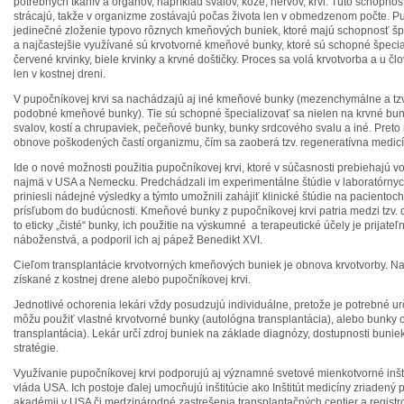
potrebných tkanív a orgánov, napríklad svalov, kože, nervov, krvi. Túto schopn
strácajú, takže v organizme zostávajú počas života len v obmedzenom počte. P
jedinečné zloženie typovo rôznych kmeňových buniek, ktoré majú schopnosť šp
a najčastejšie využívané sú krvotvorné kmeňové bunky, ktoré sú schopné špecia
červené krvinky, biele krvinky a krvné doštičky. Proces sa volá krvotvorba a u č
len v kostnej dreni.
V pupočníkovej krvi sa nachádzajú aj iné kmeňové bunky (mezenchymálne a t
podobné kmeňové bunky). Tie sú schopné špecializovať sa nielen na krvné bunk
svalov, kostí a chrupaviek, pečeňové bunky, bunky srdcového svalu a iné. Preto 
obnove poškodených častí organizmu, čím sa zaoberá tzv. regeneratívna medicí
Ide o nové možnosti použitia pupočníkovej krvi, ktoré v súčasnosti prebiehajú vo
najmä v USA a Nemecku. Predchádzali im experimentálne štúdie v laboratórny
priniesli nádejné výsledky a týmto umožnili zahájiť klinické štúdie na pacientoch
prísľubom do budúcnosti. Kmeňové bunky z pupočníkovej krvi patria medzi tzv
to eticky „čisté“ bunky, ich použitie na výskumné a terapeutické účely je prijate
náboženstvá, a podporil ich aj pápež Benedikt XVI.
Cieľom transplantácie krvotvorných kmeňových buniek je obnova krvotvorby. Na
získané z kostnej drene alebo pupočníkovej krvi.
Jednotlivé ochorenia lekári vždy posudzujú individuálne, pretože je potrebné ur
môžu použiť vlastné krvotvorné bunky (autológna transplantácia), alebo bunky
transplantácia). Lekár určí zdroj buniek na základe diagnózy, dostupnosti bunie
stratégie.
Využívanie pupočníkovej krvi podporujú aj významné svetové mienkotvorné inšt
vláda USA. Ich postoje ďalej umocňujú inštitúcie ako Inštitút medicíny zriadený
akadémii v USA či medzinárodné zastrešenia transplantačných centier a registr