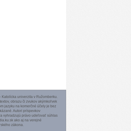
 Katolícka univerzita v Ružomberku.
 textov, obrazu či zvukov akýmkoľvek
m jazyku na komerčné účely je bez
ázané. Autori príspevkov
ra vyhradzujú právo udeľovať súhlas
a.ku.sk ako aj na verejné
orského zákona.