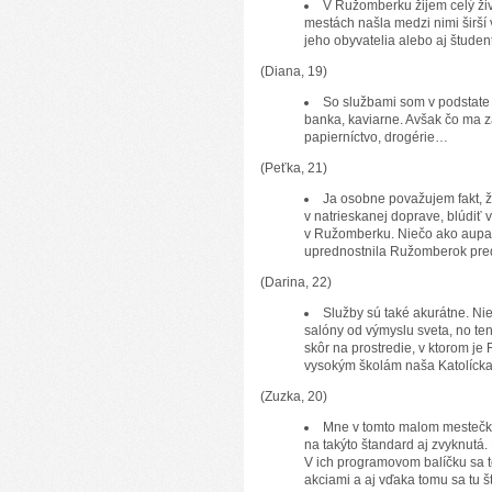
V Ružomberku žijem celý živ
mestách našla medzi nimi širší v
jeho obyvatelia alebo aj študent
(Diana, 19)
So službami som v podstate s
banka, kaviarne. Avšak čo ma zar
papierníctvo, drogérie…
(Peťka, 21)
Ja osobne považujem fakt, 
v natrieskanej doprave, blúdiť 
v Ružomberku. Niečo ako aupar
uprednostnila Ružomberok pred
(Darina, 22)
Služby sú také akurátne. Ni
salóny od výmyslu sveta, no te
skôr na prostredie, v ktorom j
vysokým školám naša Katolícka
(Zuzka, 20)
Mne v tomto malom mestečk
na takýto štandard aj zvyknutá.
V ich programovom balíčku sa t
akciami a aj vďaka tomu sa tu š