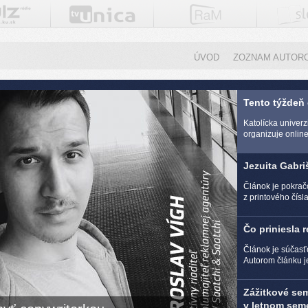
ÚVOD
ZOZNAM AUTOR
Tento týždeň
Katolícka univer
organizuje online 
Jezuita Gabri
Článok je pokra
z printového čísl
Čo priniesla 
Článok je súčasť
Autorom článku j
Zážitkové se
v letnom seme