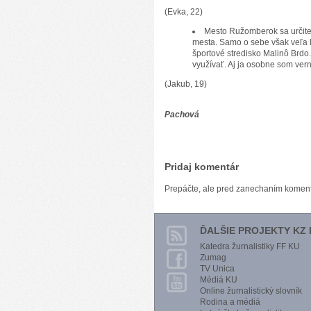
(Evka, 22)
Mesto Ružomberok sa určite
mesta. Samo o sebe však veľa 
športové stredisko Malinô Brdo.
využívať. Aj ja osobne som ver
(Jakub, 19)
M
Pachová
Pridaj komentár
Prepáčte, ale pred zanechaním komen
ĎALŠIE PROJEKTY KZ 
Katedra žurnalistiky FF KU
Zumag
TV Unica
Médiá KU
Online žurnalistický slovník
Rodina a médiá