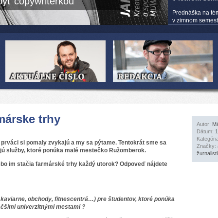
yť copywriterkou
Prednáška na té
v zimnom semestri
márske trhy
Autor:
Má
Dátum:
1
Kategóri
 prváci si pomaly zvykajú a my sa pýtame. Tentokrát sme sa
Značky:
ačujú služby, ktoré ponúka malé mestečko Ružomberok.
žurnalist
ebo im stačia farmárské trhy každý utorok? Odpoveď nájdete
, kaviarne, obchody, fitnescentrá…) pre študentov, ktoré ponúka
čšími univerzitnými mestami ?