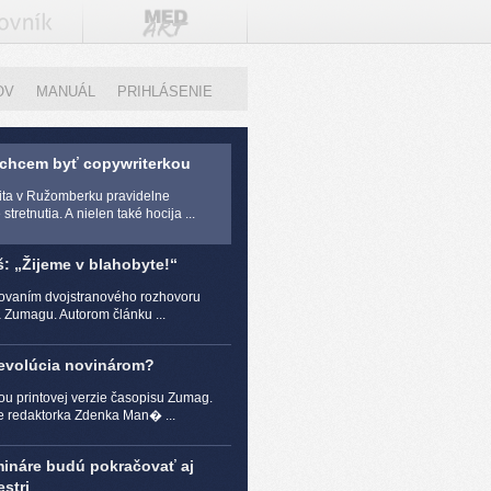
OV
MANUÁL
PRIHLÁSENIE
 chcem byť copywriterkou
zita v Ružomberku pravidelne
stretnutia. A nielen také hocija ...
š: „Žijeme v blahobyte!“
čovaním dvojstranového rozhovoru
a Zumagu. Autorom článku ...
revolúcia novinárom?
ou printovej verzie časopisu Zumag.
e redaktorka Zdenka Man� ...
mináre budú pokračovať aj
stri