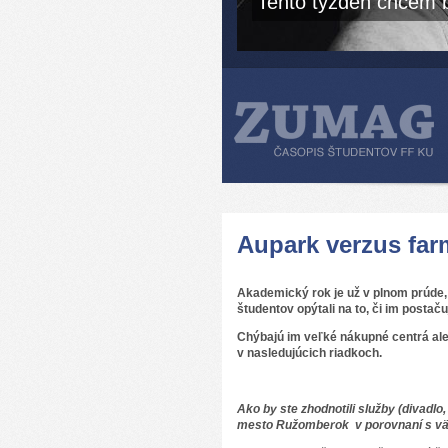
Tento týždeň chcem b
Aupark verzus far
Akademický rok je už v plnom prúde,
študentov opýtali na to, či im post
Chýbajú im veľké nákupné centrá al
v nasledujúcich riadkoch.
Ako by ste zhodnotili služby (divadlo
mesto Ružomberok v porovnaní s vä