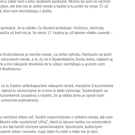
ot a zatiaľ som s jeho službami spokojná. Možno by som vo väčších
ýber, ale toto nie je veľké mesto a každý si tu príde na svoje. Či už
i, ktorí sem dochádzajú z diaľky.
pokojná. Je tu všetko, čo študent potrebuje. Knižnica, obchody,
áža už tretí rok je, že okolo 17. hodiny je už takmer všetko zavreté –
že Ružomberok je menšie mesto, za veľkú výhodu. Nemusím sa tlačiť
v obrovskom meste, a to, čo mi k študentskému životu treba, nájdem aj
k a iné nákupné strediská mi tu vôbec nechýbajú a aj preto som
 Bratislavou.
e sú tu žiadne veľkokapacitné nákupné centrá, masážne či kozmetické
n základ tu samozrejme je a mne to takto vyhovuje. Sústreďujem sa
e Ružomberok zasadený a myslím, že aj vďaka tomu je oproti iným
 univerzita zvýhodnená.
u nechýba vôbec nič. Kedže nepochádzam z veľkého mesta, tak som
 Musím ešte vyzdvihnúť UPaC, ktoré je akousi raritou na univerzitách.
o len tak hemží rôznymi spoločenskými, športovými, kultúrnymi
tudenti vôbec nenudia, majú stále čo robiť a nikto nie je sám.