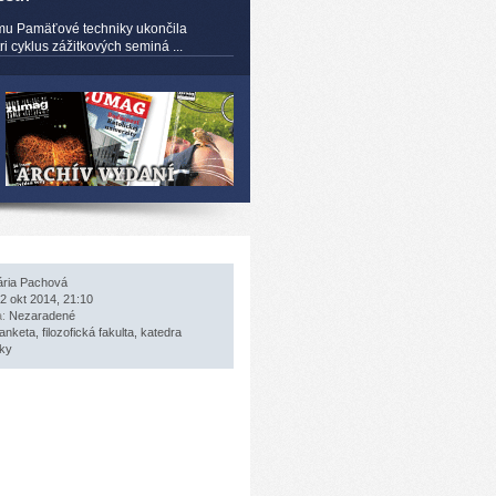
mu Pamäťové techniky ukončila
 cyklus zážitkových seminá ...
ria Pachová
2 okt 2014, 21:10
a:
Nezaradené
anketa
,
filozofická fakulta
,
katedra
iky