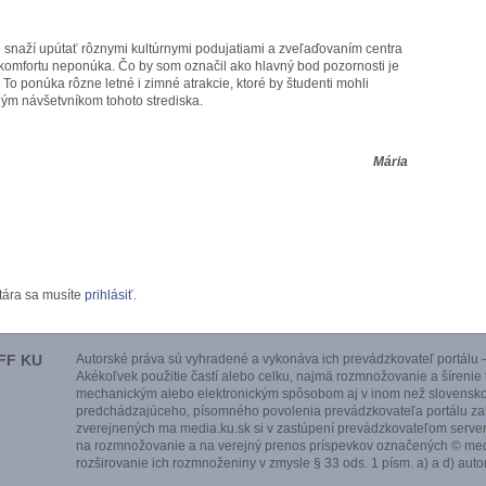
 snaží upútať rôznymi kultúrnymi podujatiami a zveľaďovaním centra
komfortu neponúka. Čo by som označil ako hlavný bod pozornosti je
 To ponúka rôzne letné i zimné atrakcie, ktoré by študenti mohli
ným návšetvníkom tohoto strediska.
ária
tára sa musíte
prihlásiť
.
FF KU
Autorské práva sú vyhradené a vykonáva ich prevádzkovateľ portálu –
Akékoľvek použitie častí alebo celku, najmä rozmnožovanie a šírenie
mechanickým alebo elektronickým spôsobom aj v inom než slovensko
predchádzajúceho, písomného povolenia prevádzkovateľa portálu zak
zverejnených ma media.ku.sk si v zastúpení prevádzkovateľom serve
na rozmnožovanie a na verejný prenos príspevkov označených © medi
rozširovanie ich rozmnoženiny v zmysle § 33 ods. 1 písm. a) a d) aut