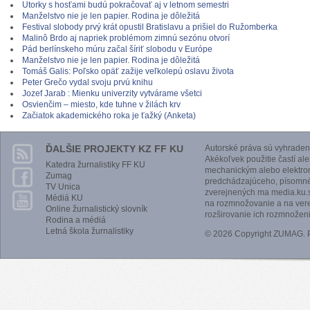
Utorky s hosťami budú pokračovať aj v letnom semestri
Manželstvo nie je len papier. Rodina je dôležitá
Festival slobody prvý krát opustil Bratislavu a prišiel do Ružomberka
Malinô Brdo aj napriek problémom zimnú sezónu otvorí
Pád berlínskeho múru začal šíriť slobodu v Európe
Manželstvo nie je len papier. Rodina je dôležitá
Tomáš Galis: Poľsko opäť zažije veľkolepú oslavu života
Peter Grečo vydal svoju prvú knihu
Jozef Jarab : Mienku univerzity vytvárame všetci
Osvienčim – miesto, kde tuhne v žilách krv
Začiatok akademického roka je ťažký (Anketa)
ĎALŠIE PROJEKTY KZ FF KU
Autorské práva sú vyhraden
Akékoľvek použitie častí al
Katedra žurnalistiky FF KU
mechanickým alebo elektro
Zumag
predchádzajúceho, písomnéh
TV Unica
zverejnených ma media.ku.s
Médiá KU
na rozmnožovanie a na vere
Online žurnalistický slovník
rozširovanie ich rozmnoženi
Rodina a médiá
Letná škola žurnalistiky
© 2026 Copyright ZUMAG.