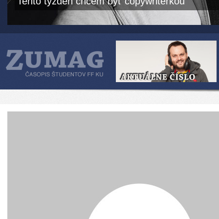
Tento týždeň chcem byť copywriterkou