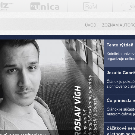
ÚVOD
ZOZNAM AUTOR
Tento týždeň
Katolícka univer
organizuje online 
Jezuita Gabri
Článok je pokra
z printového čísl
Čo priniesla 
Článok je súčasť
Autorom článku j
Zážitkové se
v letnom seme