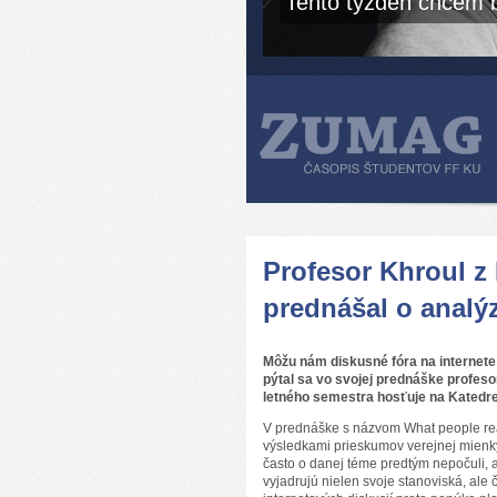
Tento týždeň chcem b
Profesor Khroul z
prednášal o analýz
Môžu nám diskusné fóra na internet
pýtal sa vo svojej prednáške profeso
letného semestra hosťuje na Katedre
V prednáške s názvom What people reall
výsledkami prieskumov verejnej mienky
často o danej téme predtým nepočuli, 
vyjadrujú nielen svoje stanoviská, ale