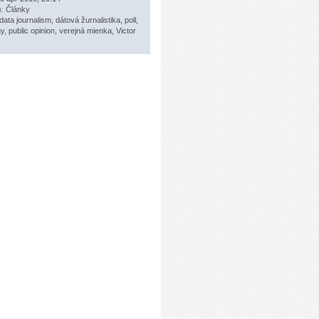
a:
Články
data journalism
,
dátová žurnalistika
,
poll
,
my
,
public opinion
,
verejná mienka
,
Victor