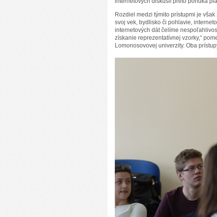
internetových diskusií preto ponúka pl
Rozdiel medzi týmito prístupmi je vša
svoj vek, bydlisko či pohlavie, intern
internetových dát čelíme nespoľahlivost
získanie reprezentatívnej vzorky,“ po
Lomonosovovej univerzity. Oba prístupy