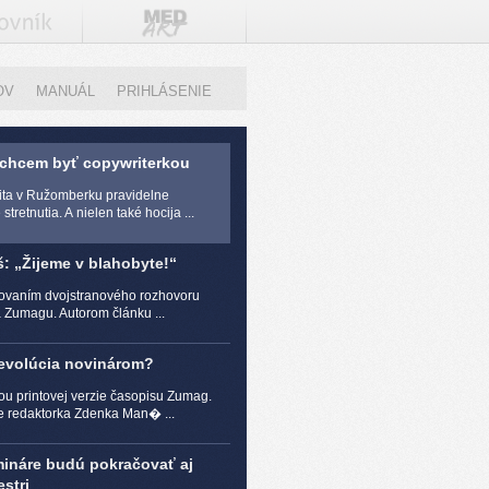
OV
MANUÁL
PRIHLÁSENIE
 chcem byť copywriterkou
zita v Ružomberku pravidelne
stretnutia. A nielen také hocija ...
š: „Žijeme v blahobyte!“
čovaním dvojstranového rozhovoru
a Zumagu. Autorom článku ...
revolúcia novinárom?
ou printovej verzie časopisu Zumag.
e redaktorka Zdenka Man� ...
mináre budú pokračovať aj
stri