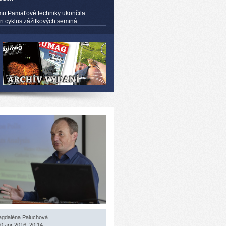
mu Pamäťové techniky ukončila
 cyklus zážitkových seminá ...
gdaléna Paluchová
0 apr 2016, 20:14