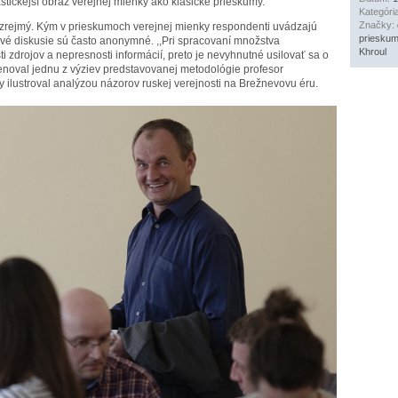
astickejší obraz verejnej mienky ako klasické prieskumy.
Kategóri
Značky:
k zrejmý. Kým v prieskumoch verejnej mienky respondenti uvádzajú
priesku
etové diskusie sú často anonymné. ,,Pri spracovaní množstva
Khroul
i zdrojov a nepresnosti informácií, preto je nevyhnutné usilovať sa o
menoval jednu z výziev predstavovanej metodológie profesor
 ilustroval analýzou názorov ruskej verejnosti na Brežnevovu éru.