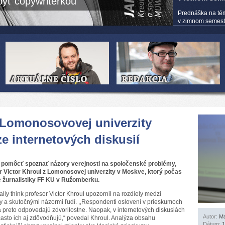
yť copywriterkou
Prednáška na té
v zimnom semestri
 Lomonosovovej univerzity
e internetových diskusií
e pomôcť spoznať názory verejnosti na spoločenské problémy,
r Victor Khroul z Lomonosovej univerzity v Moskve, ktorý počas
 žurnalistiky FF KU v Ružomberku.
y think profesor Victor Khroul upozornil na rozdiely medzi
 a skutočnými názormi ľudí. ,,Respondenti oslovení v prieskumoch
a preto odpovedajú zdvorilostne. Naopak, v internetových diskusiách
Autor:
Ma
 často ich aj zdôvodňujú,“ povedal Khroul. Analýza obsahu
Dátum:
1