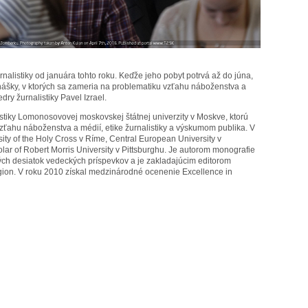
rnalistiky od januára tohto roku. Keďže jeho pobyt potrvá až do júna,
nášky, v ktorých sa zameria na problematiku vzťahu náboženstva a
ry žurnalistiky Pavel Izrael.
istiky Lomonosovovej moskovskej štátnej univerzity v Moskve, ktorú
ťahu náboženstva a médií, etike žurnalistiky a výskumom publika. V
sity of the Holy Cross v Ríme, Central European University v
lar of Robert Morris University v Pittsburghu. Je autorom monografie
ých desiatok vedeckých príspevkov a je zakladajúcim editorom
gion. V roku 2010 získal medzinárodné ocenenie Excellence in