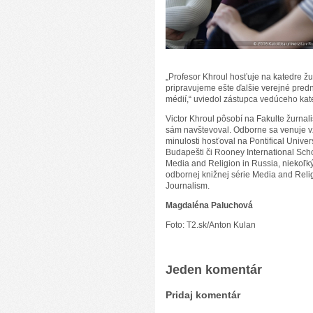
„Profesor Khroul hosťuje na katedre žu
pripravujeme ešte ďalšie verejné pred
médií,“ uviedol zástupca vedúceho kated
Victor Khroul pôsobí na Fakulte žurnal
sám navštevoval. Odborne sa venuje vz
minulosti hosťoval na Pontifical Univer
Budapešti či Rooney International Scho
Media and Religion in Russia, niekoľk
odbornej knižnej série Media and Reli
Journalism.
Magdaléna Paluchová
Foto: T2.sk/Anton Kulan
Jeden komentár
Pridaj komentár