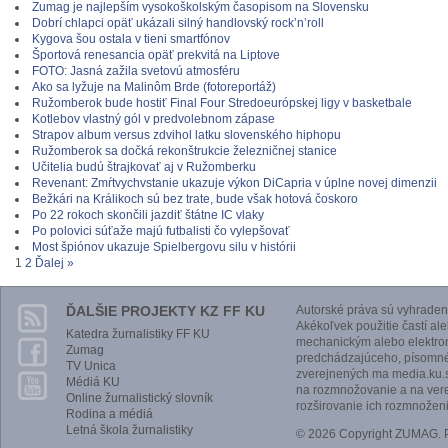
Zumag je najlepším vysokoškolským časopisom na Slovensku
Dobrí chlapci opäť ukázali silný handlovský rock’n’roll
Kygova šou ostala v tieni smartfónov
Športová renesancia opäť prekvitá na Liptove
FOTO: Jasná zažila svetovú atmosféru
Ako sa lyžuje na Malinôm Brde (fotoreportáž)
Ružomberok bude hostiť Final Four Stredoeurópskej ligy v basketbale
Kotlebov vlastný gól v predvolebnom zápase
Strapov album versus zdvihol latku slovenského hiphopu
Ružomberok sa dočká rekonštrukcie železničnej stanice
Učitelia budú štrajkovať aj v Ružomberku
Revenant: Zmŕtvychvstanie ukazuje výkon DiCapria v úplne novej dimenzii
Bežkári na Králikoch sú bez trate, bude však hotová čoskoro
Po 22 rokoch skončili jazdiť štátne IC vlaky
Po polovici súťaže majú futbalisti čo vylepšovať
Most špiónov ukazuje Spielbergovu silu v histórii
1
2
Ďalej »
ĎALŠIE PROJEKTY KZ FF KU
Autorské práva sú vyhraden
Akékoľvek použitie častí al
Katedra žurnalistiky FF KU
mechanickým alebo elektro
Zumag
predchádzajúceho, písomnéh
TV Unica
zverejnených ma media.ku.s
Médiá KU
na rozmnožovanie a na vere
Online žurnalistický slovník
rozširovanie ich rozmnoženi
Rodina a médiá
Letná škola žurnalistiky
© 2026 Copyright ZUMAG.