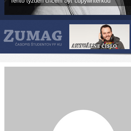
Tento týždeň chcem byť copywriterkou