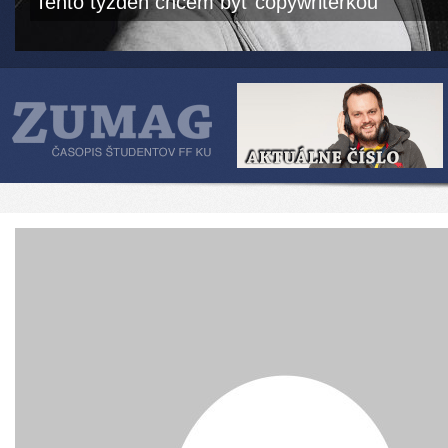
Tento týždeň chcem byť copywriterkou