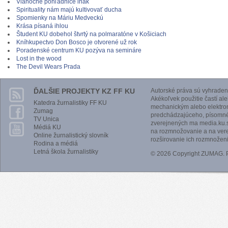
Vianočné pohľadnice inak
Spirituality nám majú kultivovať ducha
Spomienky na Máriu Medveckú
Krása písaná ihlou
Študent KU dobehol štvrtý na polmaratóne v Košiciach
Kníhkupectvo Don Bosco je otvorené už rok
Poradenské centrum KU pozýva na semináre
Lost in the wood
The Devil Wears Prada
ĎALŠIE PROJEKTY KZ FF KU
Autorské práva sú vyhraden
Akékoľvek použitie častí al
Katedra žurnalistiky FF KU
mechanickým alebo elektro
Zumag
predchádzajúceho, písomnéh
TV Unica
zverejnených ma media.ku.s
Médiá KU
na rozmnožovanie a na vere
Online žurnalistický slovník
rozširovanie ich rozmnoženi
Rodina a médiá
Letná škola žurnalistiky
© 2026 Copyright ZUMAG.