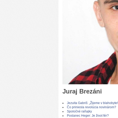
Juraj Brezáni
Jezuita Gabriš: „Žijeme v blahobyte!
Čo priniesla revolúcia novinárom?
Spoločné raňajky
Poslanec Heger: Je život fér?