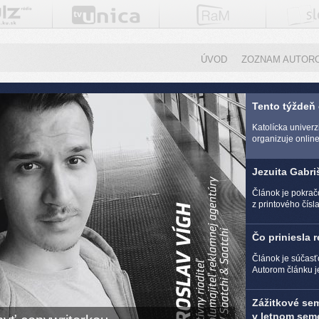
ÚVOD
ZOZNAM AUTOR
Tento týždeň
Katolícka univer
organizuje online 
Jezuita Gabri
Článok je pokra
z printového čísl
Čo priniesla 
Článok je súčasť
Autorom článku j
Zážitkové se
v letnom seme