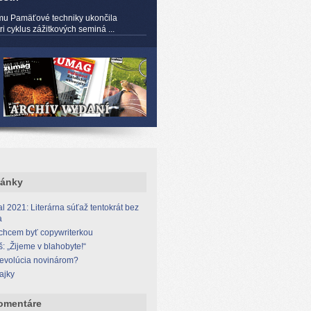
mu Pamäťové techniky ukončila
 cyklus zážitkových seminá ...
lánky
l 2021: Literárna súťaž tentokrát bez
a
 chcem byť copywriterkou
š: „Žijeme v blahobyte!“
revolúcia novinárom?
ajky
omentáre