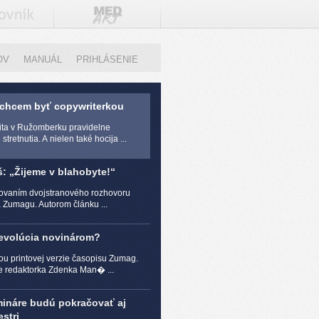
OV
MANUÁL
PRIHLÁSENIE
 chcem byť copywriterkou
zita v Ružomberku pravidelne
stretnutia. A nielen také hocija ...
š: „Žijeme v blahobyte!“
čovaním dvojstranového rozhovoru
a Zumagu. Autorom článku ...
revolúcia novinárom?
ou printovej verzie časopisu Zumag.
e redaktorka Zdenka Man� ...
mináre budú pokračovať aj
stri