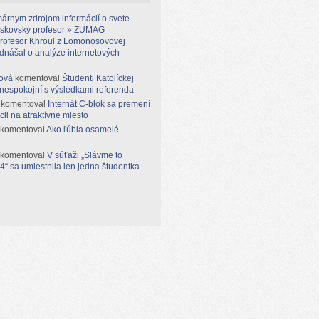
árnym zdrojom informácií o svete
moskovský profesor » ZUMAG
rofesor Khroul z Lomonosovovej
ednášal o analýze internetových
ová
komentoval
Študenti Katolíckej
 nespokojní s výsledkami referenda
komentoval
Internát C-blok sa premení
cii na atraktívne miesto
komentoval
Ako ľúbia osamelé
komentoval
V súťaži „Slávme to
“ sa umiestnila len jedna študentka