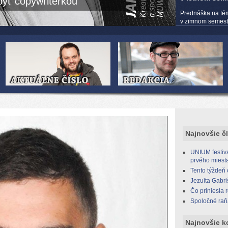
yť copywriterkou
Prednáška na té
v zimnom semestri
Najnovšie č
UNIUM festiva
prvého miest
Tento týždeň
Jezuita Gabri
Čo priniesla 
Spoločné raň
Najnovšie k