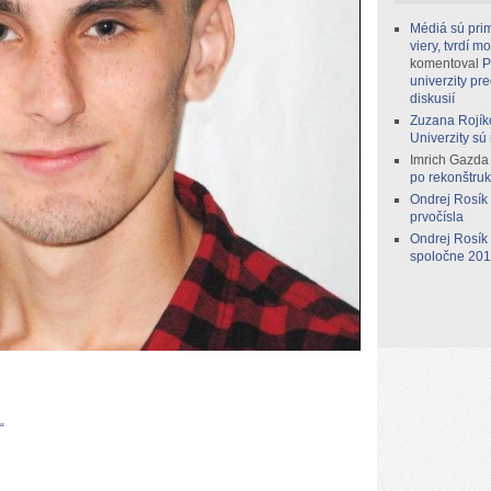
Médiá sú prim
viery, tvrdí 
komentoval
P
univerzity pr
diskusií
Zuzana Rojík
Univerzity sú
Imrich Gazda
po rekonštruk
Ondrej Rosík
prvočísla
Ondrej Rosík
spoločne 2014
“