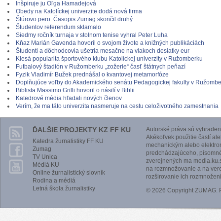
Inšpiruje ju Oľga Hamadejová
Obedy na Katolíckej univerzite dodá nová firma
Štúrovo pero: Časopis Zumag skončil druhý
Študentov referendum sklamalo
Siedmy ročník turnaja v stolnom tenise vyhral Peter Luha
Kňaz Marián Gavenda hovoril o svojom živote a knižných publikáciách
Študenti a dôchodcovia ušetria mesačne na vlakoch desiatky eur
Klesá popularita športového klubu Katolíckej univerzity v Ružomberku
Futbalový štadión v Ružomberku „zožerie“ časť štátnych peňazí
Fyzik Vladimír Bužek prednášal o kvantovej metamorfóze
Doplňujúce voľby do Akademického senátu Pedagogickej fakulty v Ružomb
Biblista Massimo Grilli hovoril o násilí v Biblii
Katedrové média hľadali nových členov
Verím, že ma táto univerzita nasmeruje na cestu celoživotného zamestnania
ĎALŠIE PROJEKTY KZ FF KU
Autorské práva sú vyhraden
Akékoľvek použitie častí al
Katedra žurnalistiky FF KU
mechanickým alebo elektro
Zumag
predchádzajúceho, písomnéh
TV Unica
zverejnených ma media.ku.s
Médiá KU
na rozmnožovanie a na vere
Online žurnalistický slovník
rozširovanie ich rozmnoženi
Rodina a médiá
Letná škola žurnalistiky
© 2026 Copyright ZUMAG.