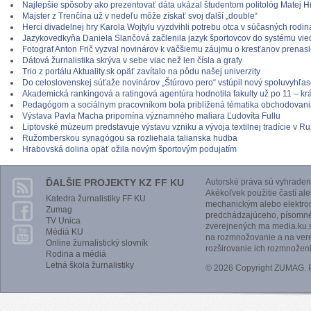
Najlepšie spôsoby ako prezentovať dáta ukázal študentom politológ Matej H
Majster z Trenčína už v nedeľu môže získať svoj ďalší „double“
Herci divadelnej hry Karola Wojtylu vyzdvihli potrebu otca v súčasných rodi
Jazykovedkyňa Daniela Slančová začlenila jazyk športovcov do systému vie
Fotograf Anton Frič vyzval novinárov k väčšiemu záujmu o kresťanov prenas
Dátová žurnalistika skrýva v sebe viac než len čísla a grafy
Trio z portálu Aktuality.sk opäť zavítalo na pôdu našej univerzity
Do celoslovenskej súťaže novinárov „Štúrovo pero“ vstúpil nový spoluvyhľas
Akademická rankingová a ratingová agentúra hodnotila fakulty už po 11 – krá
Pedagógom a sociálnym pracovníkom bola priblížená tématika obchodovania
Výstava Pavla Macha pripomína významného maliara Ľudovíta Fullu
Liptovské múzeum predstavuje výstavu vzniku a vývoja textilnej tradície v 
Ružomberskou synagógou sa rozliehala talianska hudba
Hrabovská dolina opäť ožila novým športovým podujatím
ĎALŠIE PROJEKTY KZ FF KU
Autorské práva sú vyhraden
Akékoľvek použitie častí al
Katedra žurnalistiky FF KU
mechanickým alebo elektro
Zumag
predchádzajúceho, písomnéh
TV Unica
zverejnených ma media.ku.s
Médiá KU
na rozmnožovanie a na vere
Online žurnalistický slovník
rozširovanie ich rozmnoženi
Rodina a médiá
Letná škola žurnalistiky
© 2026 Copyright ZUMAG.