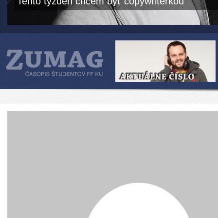
Tento týždeň chcem byť copywriterkou