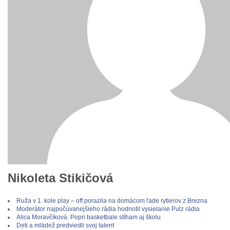
Nikoleta Stikičová
Ruža v 1. kole play – off porazila na domácom ľade rytierov z Brezna
Moderátor najpočúvanejšieho rádia hodnotil vysielanie Pulz rádia
Alica Moravčíková: Popri basketbale stíham aj školu
Deti a mládež predviedli svoj talent