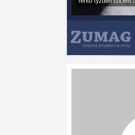
Tento týždeň chcem b