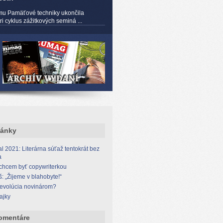
mu Pamäťové techniky ukončila
 cyklus zážitkových seminá ...
lánky
l 2021: Literárna súťaž tentokrát bez
a
 chcem byť copywriterkou
š: „Žijeme v blahobyte!“
revolúcia novinárom?
ajky
omentáre