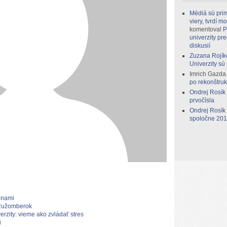
Médiá sú prim
viery, tvrdí 
komentoval
P
univerzity pr
diskusií
Zuzana Rojík
Univerzity sú
Imrich Gazda
po rekonštruk
Ondrej Rosík
prvočísla
Ondrej Rosík
spoločne 2014
inami
z Ružomberok
rzity: vieme ako zvládať stres
i