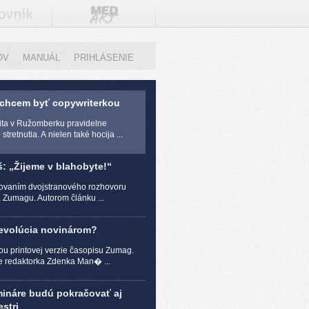
OV
MANUÁL
PRIHLÁSENIE
 chcem byť copywriterkou
zita v Ružomberku pravidelne
stretnutia. A nielen také hocija ...
š: „Žijeme v blahobyte!“
čovaním dvojstranového rozhovoru
a Zumagu. Autorom článku ...
revolúcia novinárom?
ou printovej verzie časopisu Zumag.
e redaktorka Zdenka Man� ...
mináre budú pokračovať aj
stri