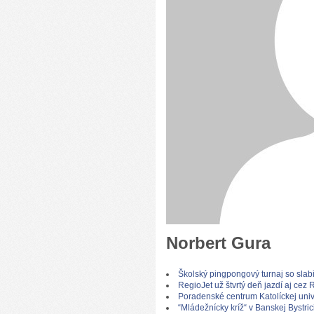
Norbert Gura
Školský pingpongový turnaj so slab
RegioJet už štvrtý deň jazdí aj ce
Poradenské centrum Katolíckej unive
“Mládežnícky kríž“ v Banskej Bystric