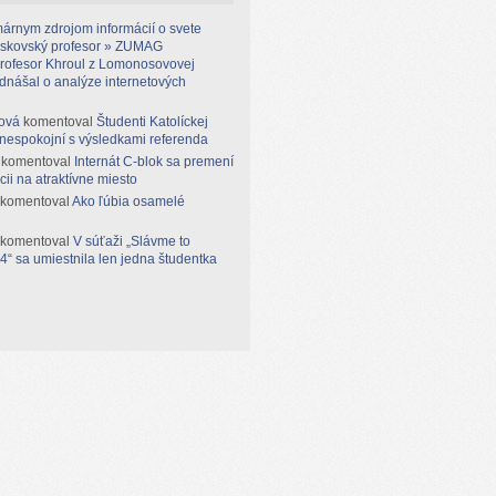
árnym zdrojom informácií o svete
moskovský profesor » ZUMAG
rofesor Khroul z Lomonosovovej
ednášal o analýze internetových
ová
komentoval
Študenti Katolíckej
 nespokojní s výsledkami referenda
komentoval
Internát C-blok sa premení
cii na atraktívne miesto
komentoval
Ako ľúbia osamelé
komentoval
V súťaži „Slávme to
“ sa umiestnila len jedna študentka