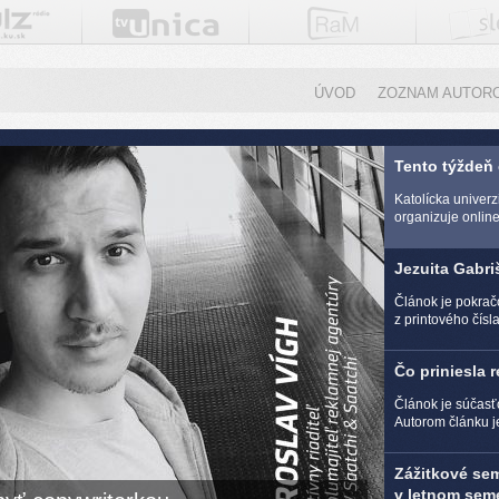
ÚVOD
ZOZNAM AUTOR
Tento týždeň
Katolícka univer
organizuje online 
Jezuita Gabri
Článok je pokra
z printového čísl
Čo priniesla 
Článok je súčasť
Autorom článku j
Zážitkové se
v letnom seme