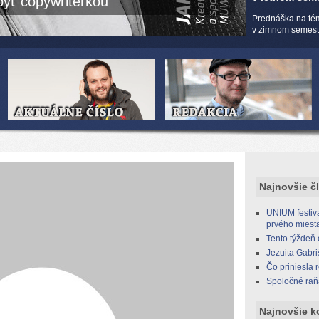
yť copywriterkou
Prednáška na té
v zimnom semestri
Najnovšie č
UNIUM festiva
prvého miest
Tento týždeň
Jezuita Gabri
Čo priniesla 
Spoločné raň
Najnovšie k