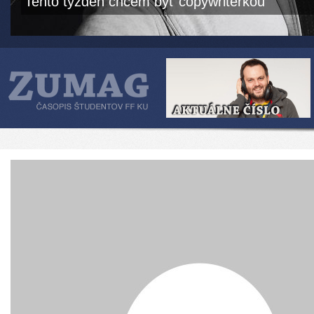
Tento týždeň chcem byť copywriterkou