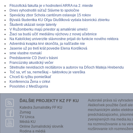
Filozofická fakulta je v hodnotení ARRA na 2. mieste
Dnes vyhodnotili súťaž Slávme to spoločne
Spevácky zbor Schola cantórum oslavuje 15 rokov
Bývalá študentka KU Oľga Gluštíková vydala básnickú zbierku
Študenti ukázali svoje talenty
V Ružomberku majú priestor aj amatérski umelci
Žiaci sa budú učiť mediálnu výchovu z novej učebnice
Na Katolíckej univerzite slávnostne prijali do funkcie nového rektora
Adventná kvapka krvi skončila, ja našťastie nie
Jasenie už po tretí krát povedie Elena Kordíková
sme vlastne rovnakí
Predstavenie CD život v básni
Francúzsky akustický večer
Stretnutie nevidiacich recitátorov a autorov na Dňoch Mateja Hrebendu
Toč sa, vrť sa, nemeškaj – taktovkou je vareška
Chceš tú ryžku pomieškať
Konferencia Žena v cirkvi
Posolstvo z Medžugoria
ĎALŠIE PROJEKTY KZ FF KU
Autorské práva sú vyhraden
Akékoľvek použitie častí al
Katedra žurnalistiky FF KU
mechanickým alebo elektro
Zumag
predchádzajúceho, písomnéh
TV Unica
zverejnených ma media.ku.s
Médiá KU
na rozmnožovanie a na vere
Online žurnalistický slovník
rozširovanie ich rozmnoženi
Rodina a médiá