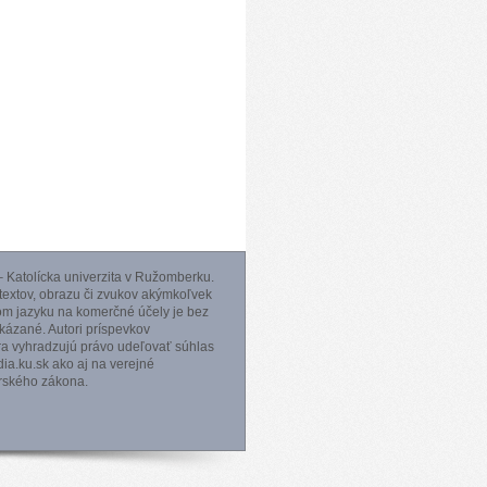
 Katolícka univerzita v Ružomberku.
 textov, obrazu či zvukov akýmkoľvek
m jazyku na komerčné účely je bez
ázané. Autori príspevkov
ra vyhradzujú právo udeľovať súhlas
a.ku.sk ako aj na verejné
orského zákona.