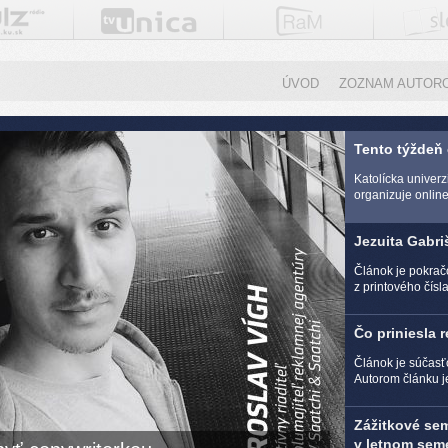
ÚVOD
ZOZNAM AUTOR
Tento týždeň
Katolícka univer
organizuje online 
Jezuita Gabri
Článok je pokra
z printového čísl
Čo priniesla 
Článok je súčasť
Autorom článku j
Zážitkové se
v letnom seme