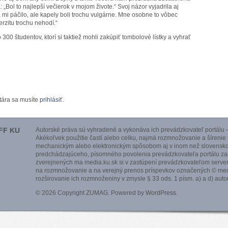
Bol to najlepší večierok v mojom živote.“ Svoj názor vyjadrila aj
 mi páčilo, ale kapely boli trochu vulgárne. Mne osobne to vôbec
erzitu trochu nehodí.“
 300 študentov, ktorí si taktiež mohli zakúpiť tombolové lístky a vyhrať
tára sa musíte
prihlásiť
.
FF KU
Autorské práva sú vyhradené a vykonáva ich prevádzkovateľ portálu –
Akékoľvek použitie častí alebo celku, najmä rozmnožovanie a šírenie
mechanickým alebo elektronickým spôsobom aj v inom než slovensko
predchádzajúceho, písomného povolenia prevádzkovateľa portálu zak
zverejnených ma media.ku.sk si v zastúpení prevádzkovateľom serve
na rozmnožovanie a na verejný prenos príspevkov označených © medi
rozširovanie ich rozmnoženiny v zmysle § 33 ods. 1 písm. a) a d) aut
© 2026 Copyright ZUMAG. Powered by
WordPress
.