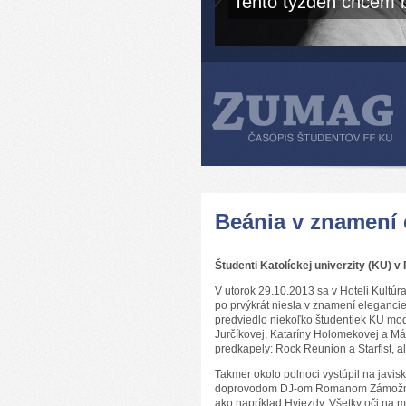
Tento týždeň chcem b
Beánia v znamení 
Študenti Katolíckej univerzity (KU) v
V utorok 29.10.2013 sa v Hoteli Kultúr
po prvýkrát niesla v znamení eleganci
predviedlo niekoľko študentiek KU mod
Jurčíkovej, Kataríny Holomekovej a Má
predkapely: Rock Reunion a Starfist, a
Takmer okolo polnoci vystúpil na javis
doprovodom DJ-om Romanom Zámožným o
ako napríklad Hviezdy, Všetky oči na 