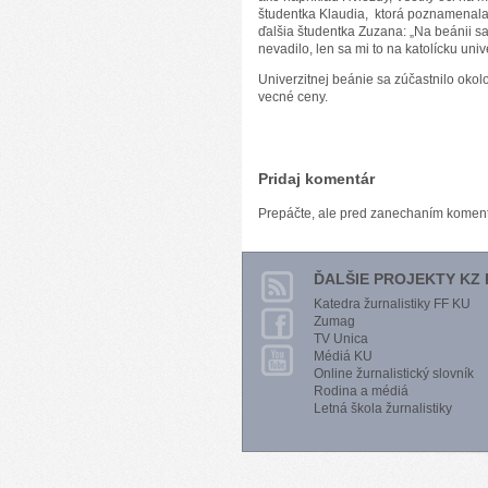
študentka Klaudia, ktorá poznamenala: „
ďalšia študentka Zuzana: „Na beánii sa
nevadilo, len sa mi to na katolícku univ
Univerzitnej beánie sa zúčastnilo okolo
vecné ceny.
Pridaj komentár
Prepáčte, ale pred zanechaním komen
ĎALŠIE PROJEKTY KZ 
Katedra žurnalistiky FF KU
Zumag
TV Unica
Médiá KU
Online žurnalistický slovník
Rodina a médiá
Letná škola žurnalistiky