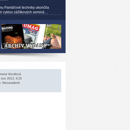
mu Pamäťové techniky ukončila
 cyklus zážitkových seminá ...
mona Vozafová
 nov 2013, 9:25
a:
Nezaradené