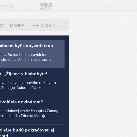
OV
MANUÁL
PRIHLÁSENIE
 chcem byť copywriterkou
zita v Ružomberku pravidelne
stretnutia. A nielen také hocija ...
š: „Žijeme v blahobyte!“
čovaním dvojstranového rozhovoru
a Zumagu. Autorom článku ...
revolúcia novinárom?
ou printovej verzie časopisu Zumag.
e redaktorka Zdenka Man� ...
mináre budú pokračovať aj
stri