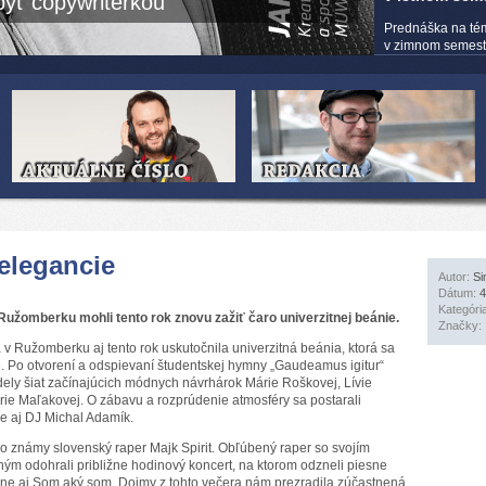
yť copywriterkou
Prednáška na té
v zimnom semestri
elegancie
Autor:
Si
Dátum:
4
Kategóri
 Ružomberku mohli tento rok znovu zažiť čaro univerzitnej beánie.
Značky:
a v Ružomberku aj tento rok uskutočnila univerzitná beánia, ktorá sa
e. Po otvorení a odspievaní študentskej hymny „Gaudeamus igitur“
ely šiat začínajúcich módnych návrhárok Márie Roškovej, Lívie
rie Maľakovej. O zábavu a rozprúdenie atmosféry sa postarali
le aj DJ Michal Adamík.
ko známy slovenský raper Majk Spirit. Obľúbený raper so svojím
dohrali približne hodinový koncert, na ktorom odzneli piesne
mne aj Som aký som. Dojmy z tohto večera nám prezradila zúčastnená