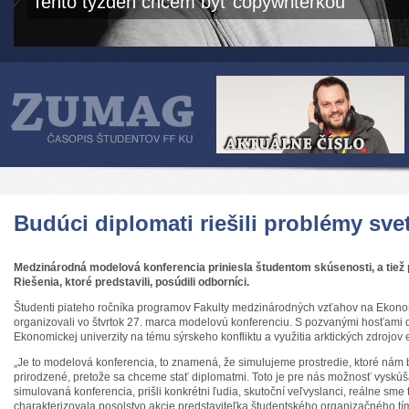
Tento týždeň chcem byť copywriterkou
Budúci diplomati riešili problémy sve
Medzinárodná modelová konferencia priniesla študentom skúsenosti, a tiež p
Riešenia, ktoré predstavili, posúdili odborníci.
Študenti piateho ročníka programov Fakulty medzinárodných vzťahov na Ekonomi
organizovali vo štvrtok 27. marca modelovú konferenciu. S pozvanými hosťami d
Ekonomickej univerzity na tému sýrskeho konfliktu a využitia arktických zdrojov 
„Je to modelová konferencia, to znamená, že simulujeme prostredie, ktoré nám
prirodzené, pretože sa chceme stať diplomatmi. Toto je pre nás možnosť vyskúšať 
simulovaná konferencia, prišli konkrétni ľudia, skutoční veľvyslanci, reálne sme 
charakterizovala posolstvo akcie predstaviteľka študentského organizačného