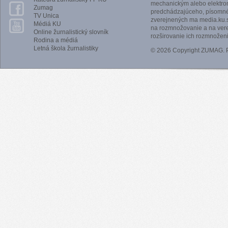
mechanickým alebo elektro
Zumag
predchádzajúceho, písomnéh
TV Unica
zverejnených ma media.ku.s
Médiá KU
na rozmnožovanie a na vere
Online žurnalistický slovník
rozširovanie ich rozmnoženi
Rodina a médiá
Letná škola žurnalistiky
© 2026 Copyright ZUMAG.