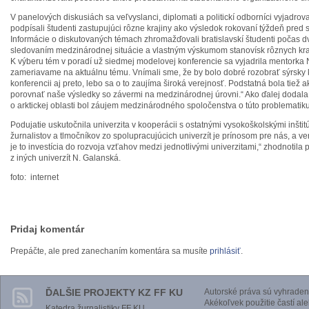
V panelových diskusiách sa veľvyslanci, diplomati a politickí odborníci vyjadro
podpísali študenti zastupujúci rôzne krajiny ako výsledok rokovaní týždeň pred
Informácie o diskutovaných témach zhromažďovali bratislavskí študenti počas d
sledovaním medzinárodnej situácie a vlastným výskumom stanovísk rôznych kr
K výberu tém v poradí už siedmej modelovej konferencie sa vyjadrila mentorka
zameriavame na aktuálnu tému. Vnímali sme, že by bolo dobré rozobrať sýrsky k
konferencii aj preto, lebo sa o to zaujíma široká verejnosť. Podstatná bola tiež
porovnať naše výsledky so závermi na medzinárodnej úrovni.“ Ako ďalej dodala,
o arktickej oblasti bol záujem medzinárodného spoločenstva o túto problematiku
Podujatie uskutočnila univerzita v kooperácii s ostatnými vysokoškolskými inšti
žurnalistov a tlmočníkov zo spolupracujúcich univerzít je prínosom pre nás, a ve
je to investícia do rozvoja vzťahov medzi jednotlivými univerzitami,“ zhodnotila 
z iných univerzít N. Galanská.
foto: internet
Pridaj komentár
Prepáčte, ale pred zanechaním komentára sa musíte
prihlásiť
.
ĎALŠIE PROJEKTY KZ FF KU
Autorské práva sú vyhraden
Akékoľvek použitie častí al
Katedra žurnalistiky FF KU