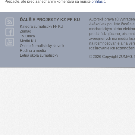
Prepáčte, ale pred zanechaním komentára sa musíte
prihlásiť
.
ĎALŠIE PROJEKTY KZ FF KU
Autorské práva sú vyhraden
Akékoľvek použitie častí al
Katedra žurnalistiky FF KU
mechanickým alebo elektro
Zumag
predchádzajúceho, písomnéh
TV Unica
zverejnených ma media.ku.s
Médiá KU
na rozmnožovanie a na vere
Online žurnalistický slovník
rozširovanie ich rozmnoženi
Rodina a médiá
Letná škola žurnalistiky
© 2026 Copyright ZUMAG.