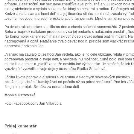
prípade. Desaťročnú Jan sexuálne zneužívala jej príbuzná a v 13 rokoch bola 
rokov, otehotnela a vydala sa za muža, ktorý sa nestaral o rodinu. Po ôsmych r
Keďže zostala sama s tromi deťmi a jej finančná situácia bola zlá, začala vyhľa
„Jediným dôvodom, prečo herečky pracujú, sú peniaze. Mnohé tam držia proti ich v
Po dvoch rokoch práce sa cítila na dne a chcela spáchať samovraždu. Z posledný
Boha a napriek nátlakom producentov sa jej podarilo s natáčaním prestať. „Dos
Na konci mojej kariéry som mala nakrútiť video s dvadsiatimi piatimi mužmi. Na
nadrogovaná a opitá. Natáčanie trvalo deväť hodín, pretože som viackrát stratil
neprestali,“ priznala Jan.
„Najviac ma zaujalo to, že hoci Jan vedela, ako jej to celé ubližuje, robila v tom
potrebovala postarať o svoje deti, a nevidela inú možnosť. Silné bolo, keď som 
musia ľudia trpieť a „platiť“ za to, že nevidia iné východisko. Je strašné, že ich ť
využívajú,“ vysvetlila svoje dojmy účastníčka Radka Golianová.
Fórum života pripravilo diskusiu s Villarubia v siedmych slovenských mestách.
združenia je chrániť ľudský život od počatia až po prirodzenú smrť. Pod ich zášt
funguje aj projekt Sviečka za nenarodené deti.
Monika Ostrovská
Foto: Facebook.com/ Jan Villarubia
Pridaj komentár