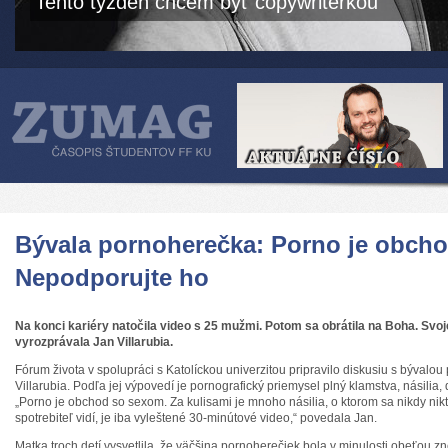
Tento týždeň chcem byť copywriterkou
Bývala pornoherečka: Porno je obch
Nepodporujte ho
Na konci kariéry natočila video s 25 mužmi. Potom sa obrátila na Boha. Sv
vyrozprávala
Jan Villarubia.
Fórum života v spolupráci s Katolíckou univerzitou pripravilo diskusiu s bývalo
Villarubia. Podľa jej výpovedí je pornografický priemysel plný klamstva, násilia,
„Porno je obchod so sexom. Za kulisami je mnoho násilia, o ktorom sa nikdy nikt
spotrebiteľ vidí, je iba vyleštené 30-minútové video,“ povedala Jan.
Matka troch detí vysvetlila, že väčšina pornoherečiek bola v minulosti obeťou zne