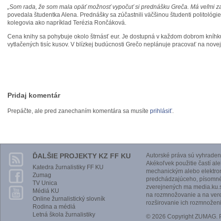
„Som rada, že som mala opäť možnosť vypočuť si prednášku Greča. Má veľmi za
povedala študentka Alena. Prednášky sa zúčastnili väčšinou študenti politológie, 
kolegovia ako napríklad Terézia Rončáková.
Cena knihy sa pohybuje okolo štrnásť eur. Je dostupná v každom dobrom kníhk
vytlačených tisíc kusov. V blízkej budúcnosti Grečo neplánuje pracovať na novej
Pridaj komentár
Prepáčte, ale pred zanechaním komentára sa musíte
prihlásiť
.
ĎALŠIE PROJEKTY KZ FF KU
Autorské práva sú vyhraden
Akékoľvek použitie častí al
Katedra žurnalistiky FF KU
mechanickým alebo elektro
Zumag
predchádzajúceho, písomnéh
TV Unica
zverejnených ma media.ku.s
Médiá KU
na rozmnožovanie a na vere
Online žurnalistický slovník
rozširovanie ich rozmnoženi
Rodina a médiá
Letná škola žurnalistiky
© 2026 Copyright ZUMAG.