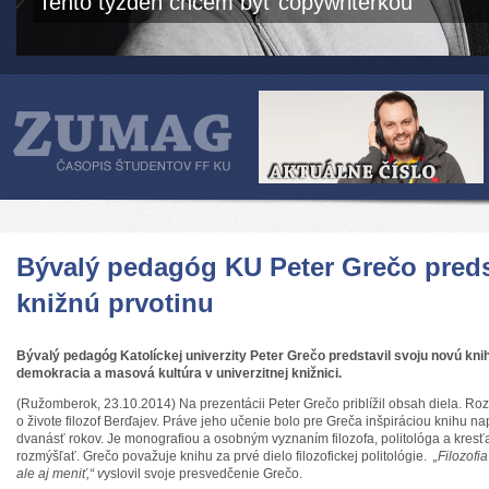
Tento týždeň chcem byť copywriterkou
Bývalý pedagóg KU Peter Grečo preds
knižnú prvotinu
Bývalý pedagóg Katolíckej univerzity Peter Grečo predstavil svoju novú kn
demokracia a masová kultúra v univerzitnej knižnici.
(Ružomberok, 23.10.2014) Na prezentácii Peter Grečo priblížil obsah diela. Ro
o živote filozof Berďajev. Práve jeho učenie bolo pre Greča inšpiráciou knihu nap
dvanásť rokov. Je monografiou a osobným vyznaním filozofa, politológa a kresťan
rozmýšľať. Grečo považuje knihu za prvé dielo filozofickej politológie.
„Filozofi
ale aj meniť,“ v
yslovil svoje presvedčenie Grečo.