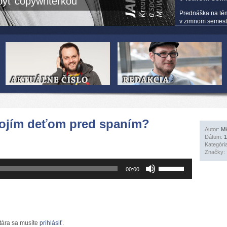
yť copywriterkou
Prednáška na té
v zimnom semestri
vojím deťom pred spaním?
Autor:
Mi
Dátum:
1
Kategóri
Značky:
Pomocou
00:00
šípok
hore/dole
zvýšite
alebo
znížite
hlasitosť.
tára sa musíte
prihlásiť
.