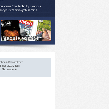
mu Pamäťové techniky ukončila
 cyklus zážitkových seminá ...
chaela Belkoťáková
5 dec 2014, 3:58
a:
Nezaradené