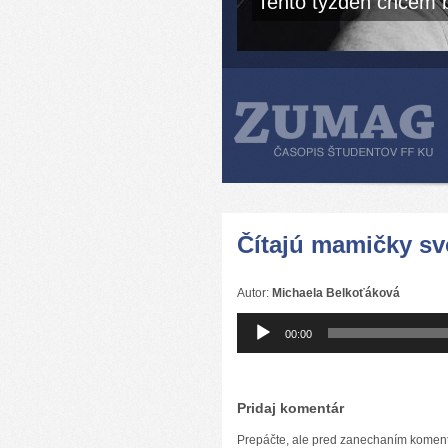
Tento týždeň chcem b
Čítajú mamičky s
Autor:
Michaela Belkoťáková
Audio
00:00
prehrávač
Pridaj komentár
Prepáčte, ale pred zanechaním komen