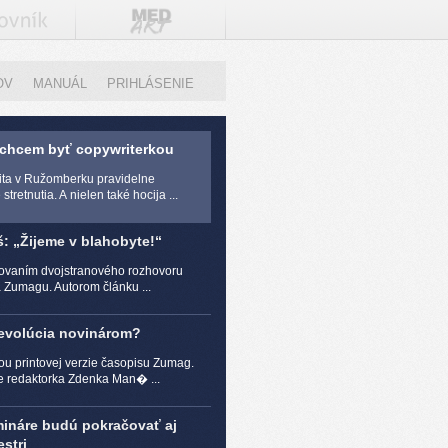
OV
MANUÁL
PRIHLÁSENIE
 chcem byť copywriterkou
zita v Ružomberku pravidelne
stretnutia. A nielen také hocija ...
š: „Žijeme v blahobyte!“
čovaním dvojstranového rozhovoru
a Zumagu. Autorom článku ...
revolúcia novinárom?
ou printovej verzie časopisu Zumag.
e redaktorka Zdenka Man� ...
mináre budú pokračovať aj
stri