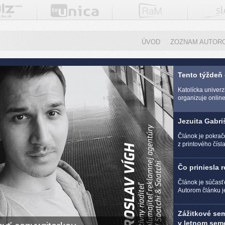
ÚVOD
ZOZNAM AUTOR
Tento týždeň
Katolícka univer
organizuje online 
Jezuita Gabri
Článok je pokra
z printového čísl
Čo priniesla 
Článok je súčasť
Autorom článku j
Zážitkové se
v letnom seme