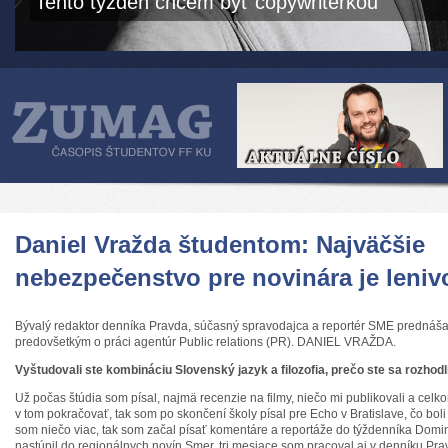
Tento týždeň chcem byť copywriterkou
Daniel Vražda študentom: Najväčšie
nebezpečenstvo pre novinára je leniv
Bývalý redaktor denníka Pravda, súčasný spravodajca a reportér SME prednášal
predovšetkým o práci agentúr Public relations (PR). DANIEL VRAŽDA.
Vyštudovali ste kombináciu Slovenský jazyk a filozofia, prečo ste sa rozhod
Už počas štúdia som písal, najmä recenzie na filmy, niečo mi publikovali a celk
v tom pokračovať, tak som po skončení školy písal pre Echo v Bratislave, čo bol
som niečo viac, tak som začal písať komentáre a reportáže do týždenníka Dom
nastúpil do regionálnych novín Smer, tri mesiace som pracoval aj v denníku Pra