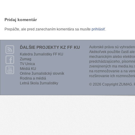
Pridaj komentár
Prepáčte, ale pred zanechaním komentára sa musíte
prihlásiť
.
ĎALŠIE PROJEKTY KZ FF KU
Autorské práva sú vyhraden
Akékoľvek použitie častí al
Katedra žurnalistiky FF KU
mechanickým alebo elektro
Zumag
predchádzajúceho, písomnéh
TV Unica
zverejnených ma media.ku.s
Médiá KU
na rozmnožovanie a na vere
Online žurnalistický slovník
rozširovanie ich rozmnoženi
Rodina a médiá
Letná škola žurnalistiky
© 2026 Copyright ZUMAG.