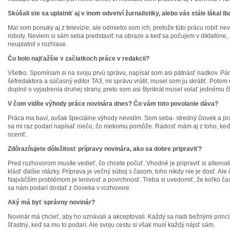
Skúšali ste sa uplatniť aj v inom odvetví žurnalistiky, alebo vás stále lákal ib
Mal som ponuky aj z televízie, ale odmietol som ich, pretože túto prácu robiť nev
roboty. Neviem si sám seba predstaviť na obraze a keď sa počujem v diktafóne, 
neuplatnil v rozhlase.
Čo bolo najťažšie v začiatkoch práce v redakcii?
Všetko. Spomínam si na svoju prvú správu, napísal som asi pätnásť riadkov. Pá
šéfredaktora a súčasný editor TA3, mi správu vrátil, musel som ju skrátiť. Potom m
doplnil o vyjadrenia druhej strany, preto som asi štyrikrát musel volať jednému č
V čom vidíte výhody práce novinára dnes? Čo vám toto povolanie dáva?
Práca ma baví, avšak špeciálne výhody nevidím. Som seba- stredný človek a pr
sa mi raz podarí napísať niečo, čo niekomu pomôže. Radosť mám aj z toho, keď
oceniť.
Zdôrazňujete dôležitosť prípravy novinára, ako sa dobre pripraviť?
Pred rozhovorom musíte vedieť, čo chcete počuť. Vhodné je pripraviť si altern
klásť ďalšie otázky. Príprava je večný súboj s časom, toho nikdy nie je dosť. Ale
Najväčším problémom je lenivosť a povrchnosť. Treba si uvedomiť, že koľko ča
sa nám podarí dostať z človeka v rozhovore.
Aký má byť správny novinár?
Novinár má chcieť, aby ho uznávali a akceptovali. Každý sa riadi bežnými princí
šťastný, keď sa mu to podarí. Ale svoju cestu si však musí každý nájsť sám.