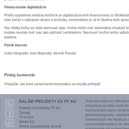
Financovanie digitalizácie
Podľa vyjadrenia vedúcej knižnice je digitalizácia kníh financovaná zo štrukturá
sme začali s nákupom strojov a techniky, momentálne je už tri štvrtina kníh spra
Nie všetky knihy sa však skenovať dajú. Kniha môže mať maximálne dvadsať k
hrúbka nesmie mať viac ako päťnásť centimetrov. Skenovať možno knihy vytla
papiera.
Patrik Havran
Autor fotografie: Ivan Majerský, denník Pravda
Pridaj komentár
Prepáčte, ale pred zanechaním komentára sa musíte
prihlásiť
.
ĎALŠIE PROJEKTY KZ FF KU
Autorské práva sú vyhraden
Akékoľvek použitie častí al
Katedra žurnalistiky FF KU
mechanickým alebo elektro
Zumag
predchádzajúceho, písomnéh
TV Unica
zverejnených ma media.ku.s
Médiá KU
na rozmnožovanie a na vere
Online žurnalistický slovník
rozširovanie ich rozmnoženi