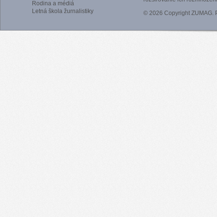
Rodina a médiá
Letná škola žurnalistiky
© 2026 Copyright ZUMAG.