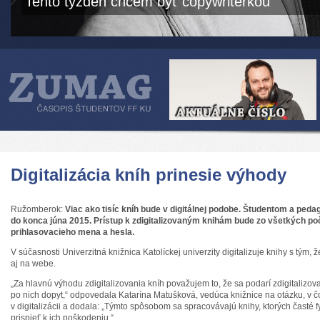
Tento týždeň chcem byť copywriterkou
Digitalizácia kníh prinesie výhody
Ružomberok:
Viac ako tisíc kníh bude v digitálnej podobe. Študentom a ped
do konca júna 2015. Prístup k zdigitalizovaným knihám bude zo všetkých po
prihlasovacieho mena a hesla.
V súčasnosti Univerzitná knižnica Katolíckej univerzity digitalizuje knihy s tým,
aj na webe.
„Za hlavnú výhodu zdigitalizovania kníh považujem to, že sa podarí zdigitalizovať
po nich dopyt,“ odpovedala Katarína Matušková, vedúca knižnice na otázku, v č
v digitalizácii a dodala: „Týmto spôsobom sa spracovávajú knihy, ktorých časté 
prispieť k ich poškodeniu.“