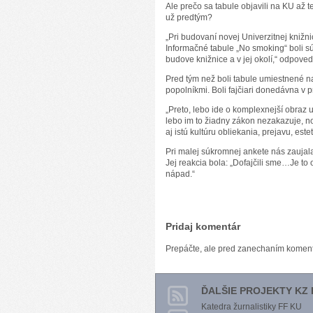
Ale prečo sa tabule objavili na KU až 
už predtým?
„Pri budovaní novej Univerzitnej knižn
Informačné tabule „No smoking“ boli 
budove knižnice a v jej okolí,“ odpove
Pred tým než boli tabule umiestnené na
popolníkmi. Boli fajčiari donedávna v p
„Preto, lebo ide o komplexnejší obraz 
lebo im to žiadny zákon nezakazuje, n
aj istú kultúru obliekania, prejavu, es
Pri malej súkromnej ankete nás zaujal
Jej reakcia bola: „Dofajčili sme…Je to
nápad.“
Pridaj komentár
Prepáčte, ale pred zanechaním komen
ĎALŠIE PROJEKTY KZ 
Katedra žurnalistiky FF KU