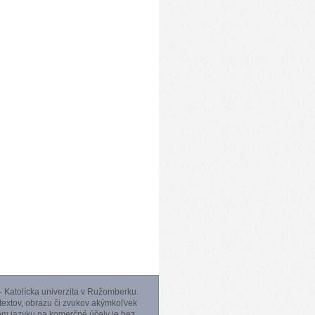
 Katolícka univerzita v Ružomberku.
 textov, obrazu či zvukov akýmkoľvek
m jazyku na komerčné účely je bez