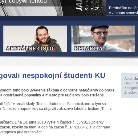
yť copywriterkou
Prednáška na té
v zimnom semestri
agovali nespokojní študenti KU
Autor:
Ja
Dátum:
5
Kategóri
Dôvodom toho bolo uvedenie zákona o ochrane nefajčiarov do praxe.
Značky:
a odstránené popolníky a miesto pre fajčiarov bolo zrušené.
i fajčiť v areáli školy. Toto nariadenie prišlo nečakane, a tým sa
a. Namiesto popolníkov sa objavili zákazové tabule s textom „This Is
fajčiarov. Dňa 14. júna 2013 vyšiel v čiastke č. 35/2013 Zbierky
zákon, ktorým sa mení a dopĺňa zákon č. 377/2004 Z. z. o ochrane
 verejných priestranstvách.