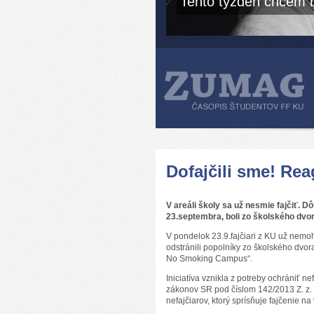
Tento týždeň chcem b
Dofajčili sme! Re
V areáli školy sa už nesmie fajčiť. 
23.septembra, boli zo školského dvor
V pondelok 23.9.fajčiari z KU už nemohl
odstránili popolníky zo školského dvor
No Smoking Campus“.
Iniciatíva vznikla z potreby ochrániť ne
zákonov SR pod číslom 142/2013 Z. z. 
nefajčiarov, ktorý sprísňuje fajčenie na