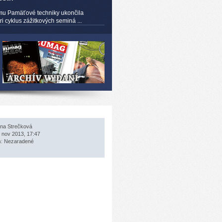
mu Pamäťové techniky ukončila
 cyklus zážitkových seminá ...
na Strečková
 nov 2013, 17:47
a:
Nezaradené