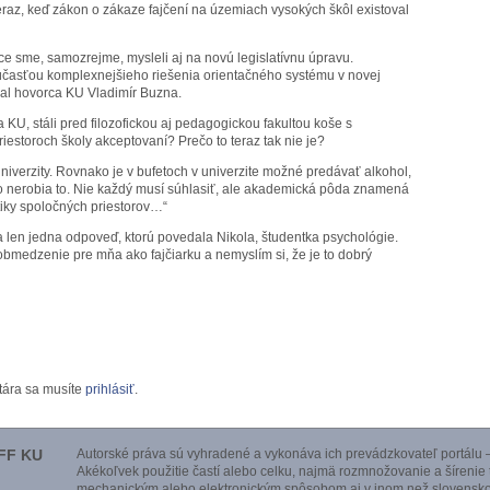
teraz, keď zákon o zákaze fajčení na územiach vysokých škôl existoval
ice sme, samozrejme, mysleli aj na novú legislatívnu úpravu.
súčasťou komplexnejšieho riešenia orientačného systému v novej
dal hovorca KU Vladimír Buzna.
 KU, stáli pred filozofickou aj pedagogickou fakultou koše s
riestoroch školy akceptovaní? Prečo to teraz tak nie je?
univerzity. Rovnako je v bufetoch v univerzite možné predávať alkohol,
o nerobia to. Nie každý musí súhlasiť, ale akademická pôda znamená
tetiky spoločných priestorov…“
a len jedna odpoveď, ktorú povedala Nikola, študentka psychológie.
 obmedzenie pre mňa ako fajčiarku a nemyslím si, že je to dobrý
tára sa musíte
prihlásiť
.
FF KU
Autorské práva sú vyhradené a vykonáva ich prevádzkovateľ portálu –
Akékoľvek použitie častí alebo celku, najmä rozmnožovanie a šírenie
mechanickým alebo elektronickým spôsobom aj v inom než slovensko