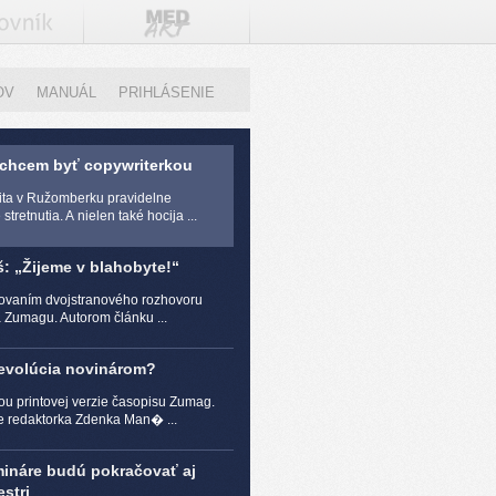
OV
MANUÁL
PRIHLÁSENIE
 chcem byť copywriterkou
zita v Ružomberku pravidelne
stretnutia. A nielen také hocija ...
š: „Žijeme v blahobyte!“
čovaním dvojstranového rozhovoru
a Zumagu. Autorom článku ...
revolúcia novinárom?
ou printovej verzie časopisu Zumag.
e redaktorka Zdenka Man� ...
mináre budú pokračovať aj
stri