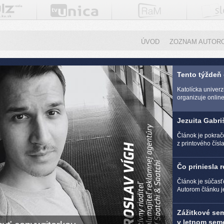
ÚVOD
ZOZNAM AUTOR
Tento týždeň
Katolícka univer
organizuje online 
Jezuita Gabri
Článok je pokra
z printového čísl
Čo priniesla 
Článok je súčasť
Autorom článku j
Zážitkové se
v letnom seme