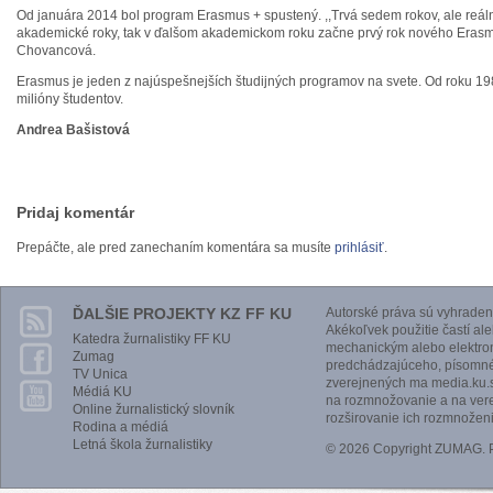
Od januára 2014 bol program Erasmus + spustený. ,,Trvá sedem rokov, ale reáln
akademické roky, tak v ďalšom akademickom roku začne prvý rok nového Eras
Chovancová.
Erasmus je jeden z najúspešnejších študijných programov na svete. Od roku 198
milióny študentov.
Andrea Bašistová
Pridaj komentár
Prepáčte, ale pred zanechaním komentára sa musíte
prihlásiť
.
ĎALŠIE PROJEKTY KZ FF KU
Autorské práva sú vyhraden
Akékoľvek použitie častí al
Katedra žurnalistiky FF KU
mechanickým alebo elektro
Zumag
predchádzajúceho, písomnéh
TV Unica
zverejnených ma media.ku.s
Médiá KU
na rozmnožovanie a na vere
Online žurnalistický slovník
rozširovanie ich rozmnoženi
Rodina a médiá
Letná škola žurnalistiky
© 2026 Copyright ZUMAG.