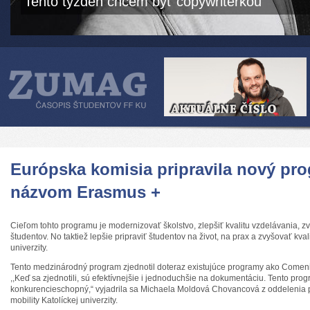
Tento týždeň chcem byť copywriterkou
Európska komisia pripravila nový pr
názvom Erasmus +
Cieľom tohto programu je modernizovať školstvo, zlepšiť kvalitu vzdelávania, zv
študentov. No taktiež lepšie pripraviť študentov na život, na prax a zvyšovať kv
univerzity.
Tento medzinárodný program zjednotil doteraz existujúce programy ako Comeni
,,Keď sa zjednotili, sú efektívnejšie i jednoduchšie na dokumentáciu. Tento prog
konkurencieschopný,“ vyjadrila sa Michaela Moldová Chovancová z oddelenia 
mobility Katolíckej univerzity.