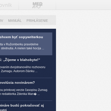
OV
MANUÁL
PRIHLÁSENIE
 chcem byť copywriterkou
zita v Ružomberku pravidelne
stretnutia. A nielen také hocija ...
š: „Žijeme v blahobyte!“
čovaním dvojstranového rozhovoru
a Zumagu. Autorom článku ...
revolúcia novinárom?
ou printovej verzie časopisu Zumag.
e redaktorka Zdenka Man� ...
mináre budú pokračovať aj
stri