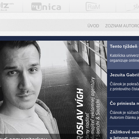
ÚVOD
ZOZNAM AUTOR
Tento týždeň
Katolícka univer
organizuje online 
Jezuita Gabri
Článok je pokra
z printového čísl
Čo priniesla 
Článok je súčasť
Autorom článku j
Zážitkové se
v letnom seme