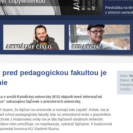
yť copywriterkou
Prednáška na té
v zimnom semestri
r pred pedagogickou fakultou je
Autor:
Ma
nie
Dátum:
3
Kategóri
Značky:
a v areáli Katolíckej univerzity (KU) objavili nové informačné
“ zakazujúce fajčenie v priestoroch univerzity.
dojem, že fajčiari na univerzite si nemajú kde zapáliť. Avšak, nie je
 pred vchod pedagogickej fakulty, kde sú umiestnené koše s popolníkmi.
ode z Hrabovskej cesty nie je táto fajčiareň ideálnym riešením.
ákon nám umožňuje, no neprikazuje, vytvárať fajčiarne. V budúcnosti
“ povedal hovorca KU Vladimír Buzna.