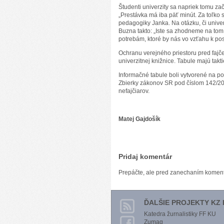
Študenti univerzity sa napriek tomu zač
„Prestávka má iba päť minút. Za toľko 
pedagogiky Janka. Na otázku, či unive
Buzna takto: „Iste sa zhodneme na tom, 
potrebám, ktoré by nás vo vzťahu k p
Ochranu verejného priestoru pred fajč
univerzitnej knižnice. Tabule majú ta
Informačné tabule boli vytvorené na po
Zbierky zákonov SR pod číslom 142/2013
nefajčiarov.
Matej Gajdošík
Pridaj komentár
Prepáčte, ale pred zanechaním komen
ĎALŠIE PROJEKTY KZ 
Katedra žurnalistiky FF KU
Zumag