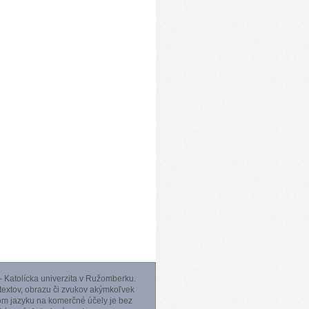
 Katolícka univerzita v Ružomberku.
 textov, obrazu či zvukov akýmkoľvek
m jazyku na komerčné účely je bez