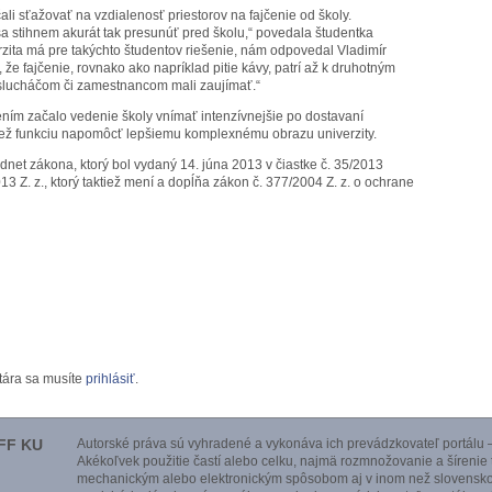
ali sťažovať na vzdialenosť priestorov na fajčenie od školy.
sa stihnem akurát tak presunúť pred školu,“ povedala študentka
rzita má pre takýchto študentov riešenie, nám odpovedal Vladimír
že fajčenie, rovnako ako napríklad pitie kávy, patrí až k druhotným
oslucháčom či zamestnancom mali zaujímať.“
ením začalo vedenie školy vnímať intenzívnejšie po dostavaní
ktiež funkciu napomôcť lepšiemu komplexnému obrazu univerzity.
dnet zákona, ktorý bol vydaný 14. júna 2013 v čiastke č. 35/2013
 Z. z., ktorý taktiež mení a dopĺňa zákon č. 377/2004 Z. z. o ochrane
tára sa musíte
prihlásiť
.
FF KU
Autorské práva sú vyhradené a vykonáva ich prevádzkovateľ portálu –
Akékoľvek použitie častí alebo celku, najmä rozmnožovanie a šírenie
mechanickým alebo elektronickým spôsobom aj v inom než slovensko