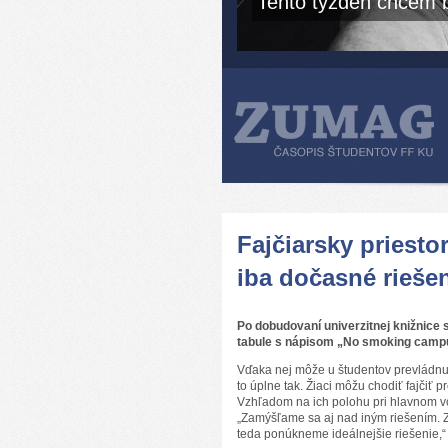
Tento týždeň chcem b
Fajčiarsky priesto
iba dočasné rieše
Po dobudovaní univerzitnej knižnice s
tabule s nápisom „No smoking campus
Vďaka nej môže u študentov prevládnuť 
to úplne tak. Žiaci môžu chodiť fajčiť
Vzhľadom na ich polohu pri hlavnom vch
„Zamýšľame sa aj nad iným riešením. Z
teda ponúkneme ideálnejšie riešenie,