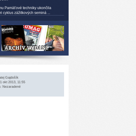
mu Pamäťové techniky ukončila
 cyklus zážitkových seminá ...
tej Gajdošík
1 okt 2013, 11:55
a:
Nezaradené