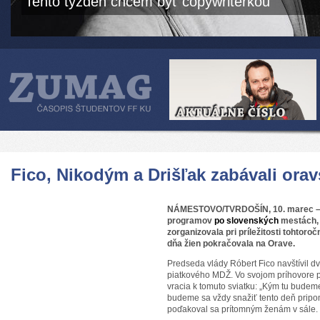
Tento týždeň chcem byť copywriterkou
Fico, Nikodým a Drišľak zabávali ora
NÁMESTOVO/TVRDOŠÍN, 10. marec –
programov
po slovenských
mestách,
zorganizovala pri príležitosti tohtor
dňa žien pokračovala na Orave.
Predseda vlády Róbert Fico navštívil dv
piatkového MDŽ. Vo svojom príhovore p
vracia k tomuto sviatku: „Kým tu budem
budeme sa vždy snažiť tento deň pripo
poďakoval sa prítomným ženám v sále.