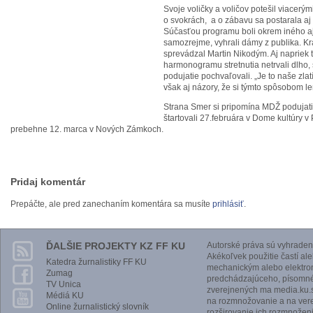
Svoje voličky a voličov potešil viacerým
o svokrách, a o zábavu sa postarala aj
Súčasťou programu boli okrem iného aj
samozrejme, vyhrali dámy z publika. 
sprevádzal Martin Nikodým. Aj napriek 
harmonogramu stretnutia netrvali dlho, 
podujatie pochvaľovali. „Je to naše zlatí
však aj názory, že si týmto spôsobom le
Strana Smer si pripomína MDŽ podujat
štartovali 27.februára v Dome kultúry v
prebehne 12. marca v Nových Zámkoch.
Pridaj komentár
Prepáčte, ale pred zanechaním komentára sa musíte
prihlásiť
.
ĎALŠIE PROJEKTY KZ FF KU
Autorské práva sú vyhraden
Akékoľvek použitie častí al
Katedra žurnalistiky FF KU
mechanickým alebo elektro
Zumag
predchádzajúceho, písomnéh
TV Unica
zverejnených ma media.ku.s
Médiá KU
na rozmnožovanie a na vere
Online žurnalistický slovník
rozširovanie ich rozmnoženi