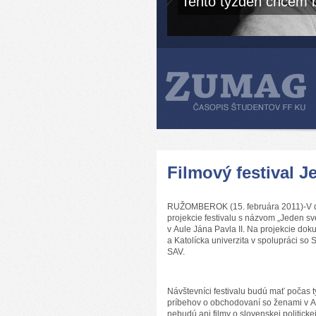
Tento týždeň chcem b
Filmový festival 
RUŽOMBEROK (15. februára 2011)-V dňo
projekcie festivalu s názvom „Jeden s
v Aule Jána Pavla II. Na projekcie do
a Katolícka univerzita v spolupráci so
SAV.
Návštevníci festivalu budú mať počas 
príbehov o obchodovaní so ženami v A
nebudú ani filmy o slovenskej politick