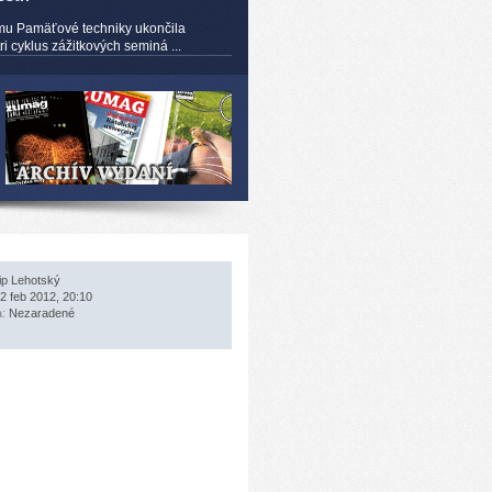
mu Pamäťové techniky ukončila
 cyklus zážitkových seminá ...
lip Lehotský
2 feb 2012, 20:10
a:
Nezaradené