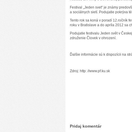
Festival „Jeden svet“ je známy predov
a sociálnych sietí. Podujatie pokrýva t
Tento rok sa koná v poradí 12.ročník f
roku v Bratislave a do apríla 2012 sa c
Podujatie festivalu Jeden svět v Česk
združenie Človek v ohrození.
Ďalšie informácie sú k dispozícii na str
Zdroj: http: //www.pf.ku.sk
Pridaj komentár