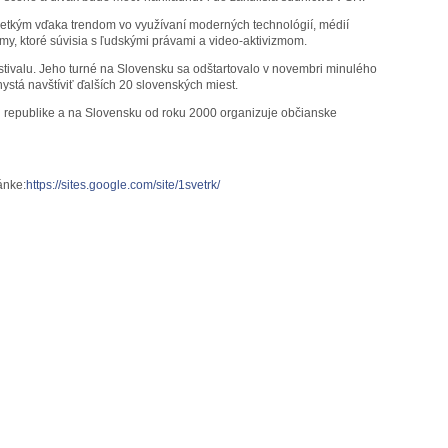
šetkým vďaka trendom vo využívaní moderných technológií, médií
émy, ktoré súvisia s ľudskými právami a video-aktivizmom.
estivalu. Jeho turné na Slovensku sa odštartovalo v novembri minulého
hystá navštíviť ďalších 20 slovenských miest.
ej republike a na Slovensku od roku 2000 organizuje občianske
ánke:
https://sites.google.com/site/1svetrk/