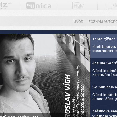
ÚVOD
ZOZNAM AUTOR
Tento týždeň
Katolícka univer
organizuje online 
Jezuita Gabri
Článok je pokra
z printového čísl
Čo priniesla 
Článok je súčasť
Autorom článku j
Zážitkové se
v letnom seme