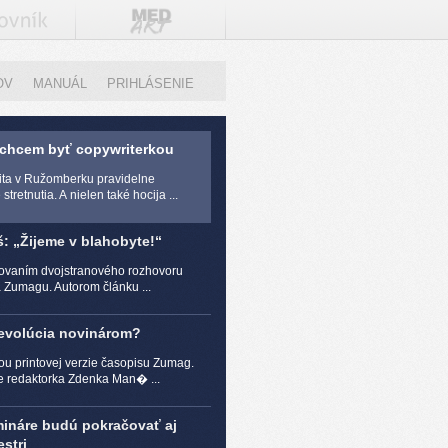
OV
MANUÁL
PRIHLÁSENIE
 chcem byť copywriterkou
zita v Ružomberku pravidelne
stretnutia. A nielen také hocija ...
š: „Žijeme v blahobyte!“
čovaním dvojstranového rozhovoru
a Zumagu. Autorom článku ...
revolúcia novinárom?
ou printovej verzie časopisu Zumag.
e redaktorka Zdenka Man� ...
mináre budú pokračovať aj
stri