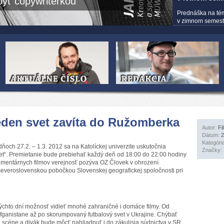
yť copywriterkou
Prednáška na té
v zimnom semestri
Jeden svet zavíta do Ružomberka
Autor:
Fi
Dátum:
2
Kategóri
ch 27.2. – 1.3. 2012 sa na Katolíckej univerzite uskutočnia
Značky:
vet“. Premietanie bude prebiehať každý deň od 18:00 do 22:00 hodiny
kumentárnych filmov verejnosť pozýva OZ Človek v ohrození
 Severoslovenskou pobočkou Slovenskej geografickej spoločnosti pri
týchto dní možnosť vidieť mnohé zahraničné i domáce filmy. Od
fganistane až po skorumpovaný futbalový svet v Ukrajine. Chýbať
ej scéne a divák bude môcť nahliadnuť i do zákulisia súdnictva v SR.