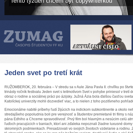
Tento týždeň chcem byť copywriterkou
Jeden svet po tretí krát
RUŽOMBEROK, 20. februára – V stredu sa v Aule Jána Pavla II. chvíľku po štvrte
trinásty ročník festivalu Jeden svet s leitmotívom Svet v pohybe priniesol v tret
obraz o rodine a sociálnej práci po ázijsky. Južná Ázia bola ďalšou časťou sveta,
Katolíckej univerzity mohli dozvedieť viac, a to nielen z toho pozitívneho pohľad
Emocionálne nabité príbehy ľudí žijúcich na indickom subkontinente a okolo ne
stredajšieho popoludnia boli pre verejnosť a študentov premietané tri filmy s ná
pána Edhiho a Chceme spravodlivosť. Prvý film bol hlavným a nesúcim celú atm
ľuďoch pracujúcich v baniach, ktorí ani zďaleka nepoznali žiadne luxusné domy a
skromných podmienkach. Presadzovali vo svojich životoch vzdelanie a rodinu