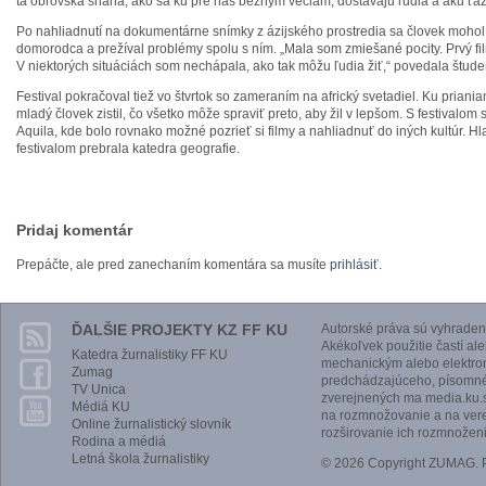
tá obrovská snaha, ako sa ku pre nás bežným veciam, dostávajú ľudia a akú ťaž
Po nahliadnutí na dokumentárne snímky z ázijského prostredia sa človek mohol as
domorodca a prežíval problémy spolu s ním. „Mala som zmiešané pocity. Prvý fi
V niektorých situáciách som nechápala, ako tak môžu ľudia žiť,“ povedala štud
Festival pokračoval tiež vo štvrtok so zameraním na africký svetadiel. Ku priani
mladý človek zistil, čo všetko môže spraviť preto, aby žil v lepšom. S festivalom
Aquila, kde bolo rovnako možné pozrieť si filmy a nahliadnuť do iných kultúr. H
festivalom prebrala katedra geografie.
Pridaj komentár
Prepáčte, ale pred zanechaním komentára sa musíte
prihlásiť
.
ĎALŠIE PROJEKTY KZ FF KU
Autorské práva sú vyhraden
Akékoľvek použitie častí al
Katedra žurnalistiky FF KU
mechanickým alebo elektro
Zumag
predchádzajúceho, písomnéh
TV Unica
zverejnených ma media.ku.s
Médiá KU
na rozmnožovanie a na vere
Online žurnalistický slovník
rozširovanie ich rozmnoženi
Rodina a médiá
Letná škola žurnalistiky
© 2026 Copyright ZUMAG.