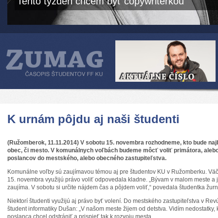
Tento týždeň chcem byť copywriterkou
K urnám pôjdu aj naši študenti
(Ružomberok, 11.11.2014) V sobotu 15. novembra rozhodneme, kto bude najbl
obec, či mesto. V komunálnych voľbách budeme môcť voliť primátora, alebo 
poslancov do mestského, alebo obecného zastupiteľstva.
Komunálne voľby sú zaujímavou témou aj pre študentov KU v Ružomberku. Väčš
15. novembra využijú právo voliť odpovedala kladne. „Bývam v malom meste a
zaujíma. V sobotu si určite nájdem čas a pôjdem voliť,“ povedala študentka žurna
Niektorí študenti využijú aj právo byť volení. Do mestského zastupiteľstva v Rev
študent informatiky Dušan: „V našom meste žijem od detstva. Vidím nedostatky, k
poslanca chcel odstrániť a prispieť tak k rozvoju mesta.