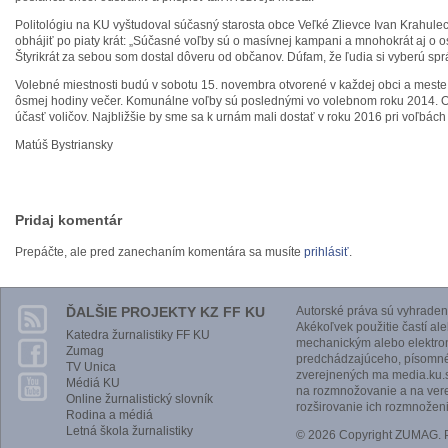
Politológiu na KU vyštudoval súčasný starosta obce Veľké Zlievce Ivan Krahulec
obhájiť po piaty krát: „Súčasné voľby sú o masívnej kampani a mnohokrát aj o o
Štyrikrát za sebou som dostal dôveru od občanov. Dúfam, že ľudia si vyberú spr
Volebné miestnosti budú v sobotu 15. novembra otvorené v každej obci a meste
ôsmej hodiny večer. Komunálne voľby sú poslednými vo volebnom roku 2014. O
účasť voličov. Najbližšie by sme sa k urnám mali dostať v roku 2016 pri voľbách
Matúš Bystriansky
Pridaj komentár
Prepáčte, ale pred zanechaním komentára sa musíte
prihlásiť
.
ĎALŠIE PROJEKTY KZ FF KU
Autorské práva sú vyhraden
Akékoľvek použitie častí al
Katedra žurnalistiky FF KU
mechanickým alebo elektro
Zumag
predchádzajúceho, písomnéh
TV Unica
zverejnených ma media.ku.s
Médiá KU
na rozmnožovanie a na vere
Online žurnalistický slovník
rozširovanie ich rozmnoženi
Rodina a médiá
Letná škola žurnalistiky
© 2026 Copyright ZUMAG.