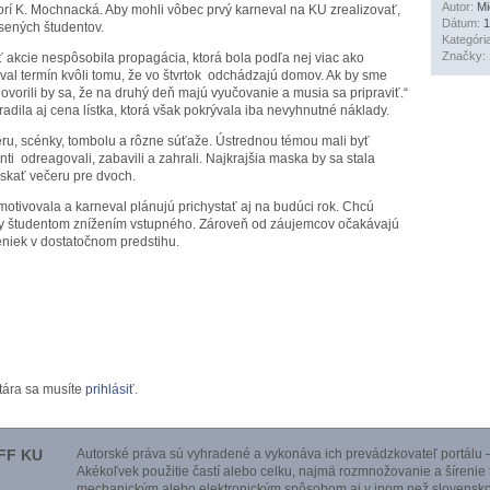
Autor:
Mi
orí K. Mochnacká. Aby mohli vôbec prvý karneval na KU zrealizovať,
Dátum:
1
ásených študentov.
Kategóri
Značky:
 akcie nespôsobila propagácia, ktorá bola podľa nej viac ako
l termín kvôli tomu, že vo štvrtok odchádzajú domov. Ak by sme
ovorili by sa, že na druhý deň majú vyučovanie a musia sa pripraviť.“
adila aj cena lístka, ktorá však pokrývala iba nevyhnutné náklady.
eru, scénky, tombolu a rôzne súťaže. Ústrednou témou mali byť
nti odreagovali, zabavili a zahrali. Najkrajšia maska by sa stala
skať večeru pre dvoch.
tivovala a karneval plánujú prichystať aj na budúci rok. Chcú
rety študentom znížením vstupného. Zároveň od záujemcov očakávajú
iek v dostatočnom predstihu.
tára sa musíte
prihlásiť
.
FF KU
Autorské práva sú vyhradené a vykonáva ich prevádzkovateľ portálu –
Akékoľvek použitie častí alebo celku, najmä rozmnožovanie a šírenie
mechanickým alebo elektronickým spôsobom aj v inom než slovensko