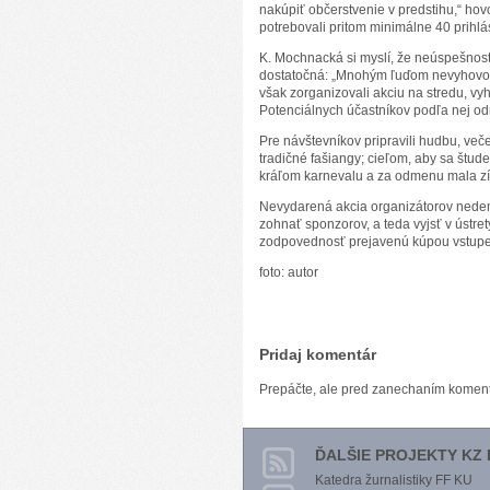
nakúpiť občerstvenie v predstihu,“ hov
potrebovali pritom minimálne 40 prihl
K. Mochnacká si myslí, že neúspešnosť
dostatočná: „Mnohým ľuďom nevyhovova
však zorganizovali akciu na stredu, vyh
Potenciálnych účastníkov podľa nej odr
Pre návštevníkov pripravili hudbu, več
tradičné fašiangy; cieľom, aby sa štude
kráľom karnevalu a za odmenu mala zí
Nevydarená akcia organizátorov nedemo
zohnať sponzorov, a teda vyjsť v úst
zodpovednosť prejavenú kúpou vstupen
foto: autor
Pridaj komentár
Prepáčte, ale pred zanechaním komen
ĎALŠIE PROJEKTY KZ 
Katedra žurnalistiky FF KU