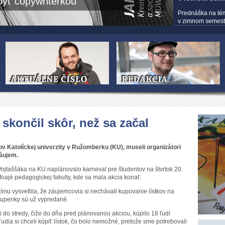
yť copywriterkou
Prednáška na té
v zimnom semestri
skončil skôr, než sa začal
v Katolíckej univerzity v Ružomberku (KU), museli organizátori
áujem.
ojtaššáka na KU naplánovalo karneval pre študentov na štvrtok 20.
 foajé pedagogickej fakulty, kde sa mala akcia konať.
mu vysvetlila, že záujemcovia si nechávali kupovanie lístkov na
stupenky sú už vypredané.
i do stredy, čiže do dňa pred plánovanou akciou, kúpilo 18 ľudí
 ľudia si chceli kúpiť lístok, čo bolo nemožné, pretože sme potrebovali