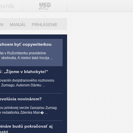
OV
MANUÁL
PRIHLÁSENIE
 chcem byť copywriterkou
zita v Ružomberku pravidelne
stretnutia. A nielen také hocija ...
š: „Žijeme v blahobyte!“
čovaním dvojstranového rozhovoru
a Zumagu. Autorom článku ...
revolúcia novinárom?
ou printovej verzie časopisu Zumag.
e redaktorka Zdenka Man� ...
mináre budú pokračovať aj
stri