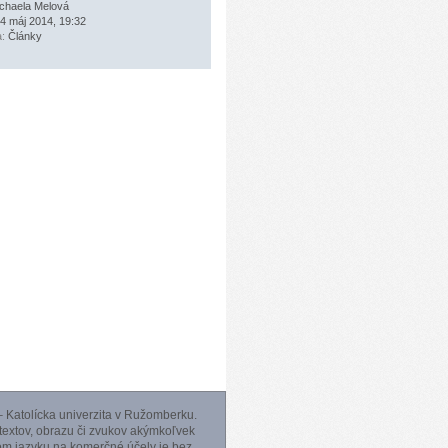
chaela Melová
4 máj 2014, 19:32
a:
Články
 Katolícka univerzita v Ružomberku.
 textov, obrazu či zvukov akýmkoľvek
m jazyku na komerčné účely je bez