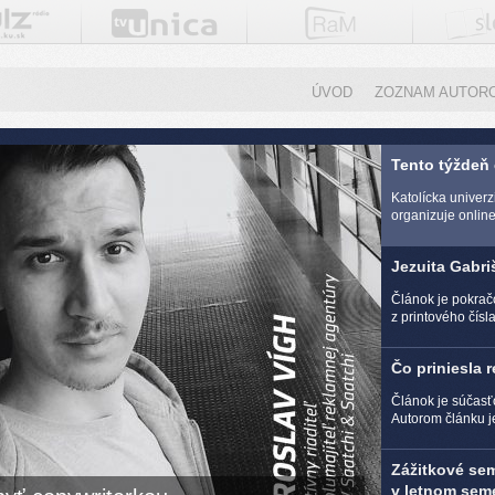
ÚVOD
ZOZNAM AUTOR
Tento týždeň
Katolícka univer
organizuje online 
Jezuita Gabri
Článok je pokra
z printového čísl
Čo priniesla 
Článok je súčasť
Autorom článku j
Zážitkové se
v letnom seme