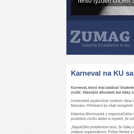
Tento týždeň chcem b
Karneval na KU sa 
Karneval, ktorý mal zabávať študento
zrušiť. Hlavným dôvodom bol nízky z
Univerzitné pastoračné centrum Jána V
februára. Prihlásení by však nezaplnili
Katarína Mochnacká z organizačného tí
poslednú chvíľu alebo si mysleli, že v
„Najväčším problémom bolo, že lístky s
vrátane organizátorov. Prišiel štvrtok a