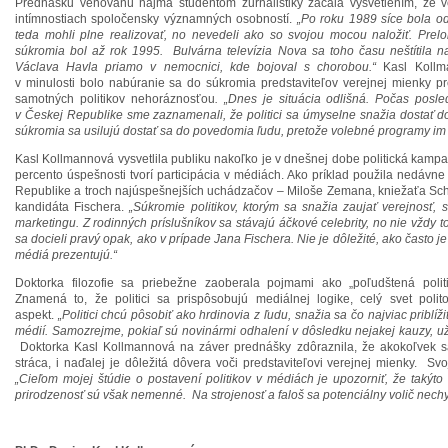
Prednášku venovanú najmä študentom žurnalistiky začala vysvetlením, že v
intímnostiach spoločensky významných osobností.
„Po roku 1989 síce bola o
teda mohli plne realizovať, no nevedeli ako so svojou mocou naložiť. Pre
súkromia bol až rok 1995. Bulvárna televízia Nova sa toho času neštítila na
Václava Havla priamo v nemocnici, kde bojoval s chorobou.“
Kasl Kollma
v minulosti bolo nabúranie sa do súkromia predstaviteľov verejnej mienky p
samotných politikov nehoráznosťou
. „Dnes je situácia odlišná. Počas posle
v Českej Republike sme zaznamenali, že politici sa úmyselne snažia dostať 
súkromia sa usilujú dostať sa do povedomia ľudu, pretože volebné programy im 
Kasl Kollmannová vysvetlila publiku nakoľko je v dnešnej dobe politická kampa
percento úspešnosti tvorí participácia v médiách. Ako príklad použila nedávne
Republike a troch najúspešnejších uchádzačov – Miloše Zemana, kniežaťa S
kandidáta Fischera.
„Súkromie politikov, ktorým sa snažia zaujať verejnosť, 
marketingu. Z rodinných príslušníkov sa stávajú áčkové celebrity, no nie vždy t
sa docieli pravý opak, ako v prípade Jana Fischera. Nie je dôležité, ako často je
médiá prezentujú.“
Doktorka filozofie sa priebežne zaoberala pojmami ako „poľudštená politik
Znamená to, že politici sa prispôsobujú mediálnej logike, celý svet pol
aspekt.
„Politici chcú pôsobiť ako hrdinovia z ľudu, snažia sa čo najviac priblíži
médií. Samozrejme, pokiaľ sú novinármi odhalení v dôsledku nejakej kauzy, už
Doktorka Kasl Kollmannová na záver prednášky zdôraznila, že akokoľvek s
stráca, i naďalej je dôležitá dôvera voči predstaviteľovi verejnej mienky. Sv
„Cieľom mojej štúdie o postavení politikov v médiách je upozorniť, že takýto
prirodzenosť sú však nemenné. Na strojenosť a faloš sa potenciálny volič nechyt