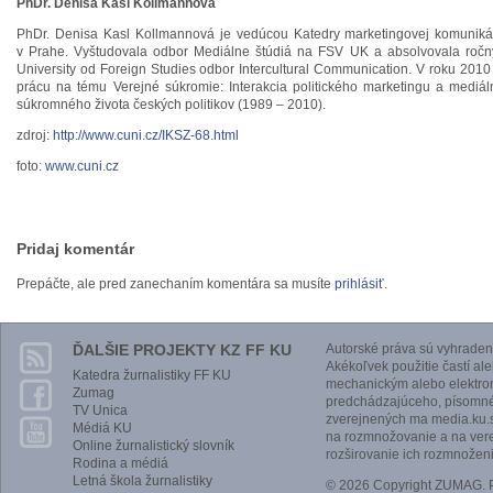
PhDr. Denisa Kasl Kollmannová
PhDr. Denisa Kasl Kollmannová je vedúcou Katedry marketingovej komunikác
v Prahe. Vyštudovala odbor Mediálne štúdiá na FSV UK a absolvovala ročný
University od Foreign Studies odbor Intercultural Communication. V roku 2010
prácu na tému Verejné súkromie: Interakcia politického marketingu a mediál
súkromného života českých politikov (1989 – 2010).
zdroj:
http://www.cuni.cz/IKSZ-68.html
foto:
www.cuni.cz
Pridaj komentár
Prepáčte, ale pred zanechaním komentára sa musíte
prihlásiť
.
ĎALŠIE PROJEKTY KZ FF KU
Autorské práva sú vyhraden
Akékoľvek použitie častí al
Katedra žurnalistiky FF KU
mechanickým alebo elektro
Zumag
predchádzajúceho, písomnéh
TV Unica
zverejnených ma media.ku.s
Médiá KU
na rozmnožovanie a na vere
Online žurnalistický slovník
rozširovanie ich rozmnoženi
Rodina a médiá
Letná škola žurnalistiky
© 2026 Copyright ZUMAG.