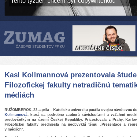
Tento týždeň chcem byť copywriterkou
Kasl Kollmannová prezentovala štud
Filozofickej fakulty netradičnú tematik
médiách
RUŽOMBEROK, 23. apríla – Katolícku univerzitu poctila svojou návštevou do
Kollmannová
, ktorá sa podrobne zaoberá súvislosťami a vzťahmi medzi 
predovšetkým na území Českej Republiky. Pricestovala z Prahy, Karlov
Filozofickej fakulty predniesla na neobvyklú tému „Prezentace a repr
v médiích“.