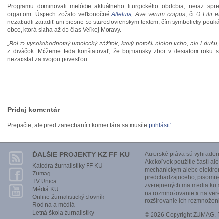
Programu dominovali melódie aktuálneho liturgického obdobia, neraz sprev
organom. Úspech zožalo veľkonočné
Alleluia
, Ave verum corpus
, či
O Filii et
nezabudli zaradiť ani piesne so staroslovienskym textom, čím symbolicky poukáz
obce, ktorá siaha až do čias Veľkej Moravy.
„Bol to vysokohodnotný umelecký zážitok, ktorý potešil nielen ucho, ale i dušu,
z diváčok. Môžeme teda konštatovať, že bojniansky zbor v desiatom roku svo
nezaostal za svojou povesťou.
Pridaj komentár
Prepáčte, ale pred zanechaním komentára sa musíte
prihlásiť
.
ĎALŠIE PROJEKTY KZ FF KU
Autorské práva sú vyhraden
Akékoľvek použitie častí al
Katedra žurnalistiky FF KU
mechanickým alebo elektro
Zumag
predchádzajúceho, písomnéh
TV Unica
zverejnených ma media.ku.s
Médiá KU
na rozmnožovanie a na vere
Online žurnalistický slovník
rozširovanie ich rozmnoženi
Rodina a médiá
Letná škola žurnalistiky
© 2026 Copyright ZUMAG.