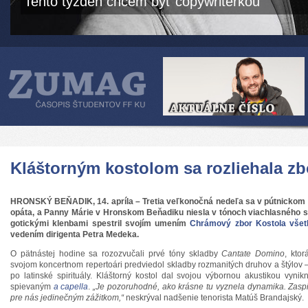
Tento týždeň chcem byť copywriterkou
Kláštorným kostolom sa rozliehala z
HRONSKÝ BEŇADIK, 14. apríla –
Tretia veľkonočná nedeľa sa v pútnickom
opáta, a Panny Márie
v Hronskom Beňadiku
niesla v tónoch viachlasného 
gotickými klenbami spestril svojím umením
Chrámový zbor Kostola všet
vedením dirigenta Petra Medeka.
O pätnástej hodine sa rozozvučali prvé tóny skladby
Cantate Domino
, ktor
svojom koncertnom repertoári predviedol skladby rozmanitých druhov a štýlov 
po latinské spirituály. Kláštorný kostol dal svojou výbornou akustikou vyn
spievaným
a capella
.
„Je pozoruhodné, ako krásne tu vyznela dynamika. Zaspi
pre nás jedinečným zážitkom,“
neskrýval nadšenie tenorista Matúš Brandajský.