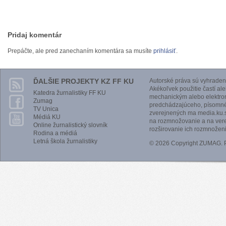
Pridaj komentár
Prepáčte, ale pred zanechaním komentára sa musíte
prihlásiť
.
ĎALŠIE PROJEKTY KZ FF KU
Autorské práva sú vyhraden
Akékoľvek použitie častí al
Katedra žurnalistiky FF KU
mechanickým alebo elektro
Zumag
predchádzajúceho, písomnéh
TV Unica
zverejnených ma media.ku.s
Médiá KU
na rozmnožovanie a na vere
Online žurnalistický slovník
rozširovanie ich rozmnoženi
Rodina a médiá
Letná škola žurnalistiky
© 2026 Copyright ZUMAG.