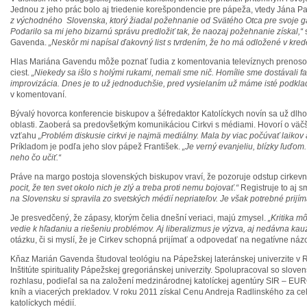
Jednou z jeho prác bolo aj triedenie korešpondencie pre pápeža, vtedy Jána Pav
z východného Slovenska, ktorý žiadal požehnanie od Svätého Otca pre svoje ga
Podarilo sa mi jeho bizarnú správu predložiť tak, že naozaj požehnanie získal,“
Gavenda.
„Neskôr mi napísal ďakovný list s tvrdením, že ho má odložené v kred
Hlas Mariána Gavendu môže poznať ľudia z komentovania televíznych prenoso
ciest.
„Niekedy sa išlo s holými rukami, nemali sme nič. Homílie sme dostávali f
improvizácia. Dnes je to už jednoduchšie, pred vysielaním už máme isté podklad
v komentovaní.
Bývalý hovorca konferencie biskupov a šéfredaktor Katolíckych novín sa už dl
oblasti. Zaoberá sa predovšetkým komunikáciou Cirkvi s médiami. Hovorí o väčš
vzťahu
„Problém diskusie cirkvi je najmä mediálny. Mala by viac počúvať laikov a
Príkladom je podľa jeho slov pápež František.
„Je verný evanjeliu, blízky ľuďom.
neho čo učiť.“
Práve na margo postoja slovenských biskupov vraví, že pozoruje odstup cirkev
pocit, že ten svet okolo nich je zlý a treba proti nemu bojovať.“
Registruje to aj 
na Slovensku si spravila zo svetských médií nepriateľov. Je však potrebné prijím
Je presvedčený, že zápasy, ktorým čelia dnešní veriaci, majú zmysel.
„Kritika m
vedie k hľadaniu a riešeniu problémov. Aj liberalizmus je výzva, aj nedávna kau
otázku, či si myslí, že je Cirkev schopná prijímať a odpovedať na negatívne názo
Kňaz Marián Gavenda študoval teológiu na Pápežskej lateránskej univerzite v Rí
Inštitúte spirituality Pápežskej gregoriánskej univerzity. Spolupracoval so slov
rozhlasu, podieľal sa na založení medzinárodnej katolíckej agentúry SIR – EUR
kníh a viacerých prekladov. V roku 2011 získal Cenu Andreja Radlinského za ce
katolíckych médií.