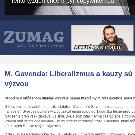
Tento týždeň chcem byť copywriterkou
M. Gavenda: Liberalizmus a kauzy sú 
výzvou
Problém v súčasnom dialógu cirkvi je najmä mediálny, tvrdí Gavenda. Mala by
S kňazom, cestovateľom a prekladateľom Mariánom Gavendom sa spája motto
najlepšie.“ Svoj cestovateľský život začal emigráciou do Talianska tesne pred 
Nadšenie preň však získaval už skôr.
„Veľa som čítal, najmä cestopisné a dobro
vznikol môj vzťah k cestovaniu. Je vo mne zakorenené,“
tvrdí Gavenda, ktorý ro
pútnických či pracovných zájazdov.
V diskusii na Pedagogickej fakulte Katolíckej univerzity priblížil prítomným i sv