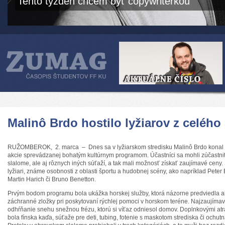
Tento týždeň chcem byť copywriterkou
Malinô Brdo hostilo lyžiarov z celého
RUŽOMBEROK, 2. marca – Dnes sa v lyžiarskom stredisku Malinô Brdo konal II
akcie sprevádzanej bohatým kultúrnym programom. Účastníci sa mohli zúčastni
slalome, ale aj rôznych iných súťaží, a tak mali možnosť získať zaujímavé ceny
lyžiari, známe osobnosti z oblasti športu a hudobnej scény, ako napríklad Peter B
Martin Harich či Bruno Benetton.
Prvým bodom programu bola ukážka horskej služby, ktorá názorne predviedla ak
záchranné zložky pri poskytovaní rýchlej pomoci v horskom teréne. Najzaujíma
odhŕňanie snehu snežnou frézu, ktorú si víťaz odniesol domov. Doplnkovými at
bola fínska kaďa, súťaže pre deti, tubing, fotenie s maskotom strediska či ochut