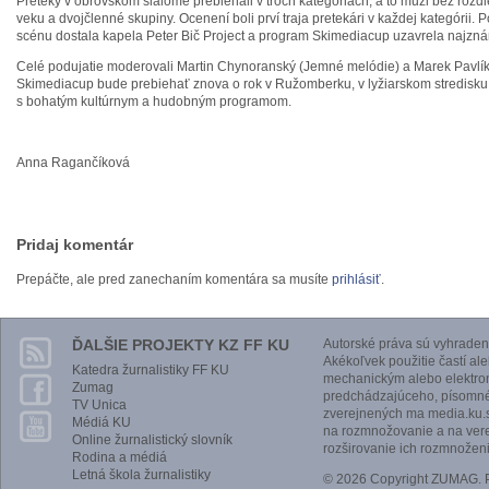
Preteky v obrovskom slalome prebiehali v troch kategóriách, a to muži bez rozdi
veku a dvojčlenné skupiny. Ocenení boli prví traja pretekári v každej kategórii.
scénu dostala kapela Peter Bič Project a program Skimediacup uzavrela najznám
Celé podujatie moderovali Martin Chynoranský (Jemné melódie) a Marek Pavlík
Skimediacup bude prebiehať znova o rok v Ružomberku, v lyžiarskom stredisku
s bohatým kultúrnym a hudobným programom.
Anna Ragančíková
Pridaj komentár
Prepáčte, ale pred zanechaním komentára sa musíte
prihlásiť
.
ĎALŠIE PROJEKTY KZ FF KU
Autorské práva sú vyhraden
Akékoľvek použitie častí al
Katedra žurnalistiky FF KU
mechanickým alebo elektro
Zumag
predchádzajúceho, písomnéh
TV Unica
zverejnených ma media.ku.s
Médiá KU
na rozmnožovanie a na vere
Online žurnalistický slovník
rozširovanie ich rozmnoženi
Rodina a médiá
Letná škola žurnalistiky
© 2026 Copyright ZUMAG.