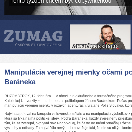
Tento týždeň chcem byť copywriterkou
Manipulácia verejnej mienky očami po
Baráneka
RUŽOMBEROK, 12. februára – V rámci intelektuálneho a formačného programu
Katolíckej Univerzity konala beseda s politológom Jánom Baránekom. Počas pr
manipuláciu verejnej mienky v rôznych agentúrach, vrátane Polis Slovakia, ktore
Najviac apeloval na korupciu v slovenskom štáte a na manipuláciu výsledkov z 
ktorá sa týka najmä politickej sféry. Podľa Baráneka, každý zverejnený priesku
tým, že sa zverejní, ovplyvní dav. Podotkol aj, že často do médií prinášajú rôzne
výsledky a odhady. Za najväčšiu nevýhodu považuje fakt, že nie sú nikým kontro