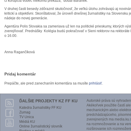
či korupcia vôbec niekomu prekáža,“ dodal Baránek.
V druhej časti besedy zdôraznil skutočnosť, že veľkú úlohu zohrávajú aj novinári,
kritickí a objektívni. Skonštatoval, že úroveň dnešnej žurnalistiky na Slovensku 
nádeje do novej generácie.
Agentúra Polis Slovakia sa zameriava už len na politické prieskumy, ktorých v
zverejňovať. Prednášky Kolégia budú pokračovať v Sieni rektorov na rektoráte
o 16.00.
Anna Ragančíková
Pridaj komentár
Prepáčte, ale pred zanechaním komentára sa musíte
prihlásiť
.
ĎALŠIE PROJEKTY KZ FF KU
Autorské práva sú vyhraden
Akékoľvek použitie častí al
Katedra žurnalistiky FF KU
mechanickým alebo elektro
Zumag
predchádzajúceho, písomnéh
TV Unica
zverejnených ma media.ku.s
Médiá KU
na rozmnožovanie a na vere
Online žurnalistický slovník
rozširovanie ich rozmnoženi