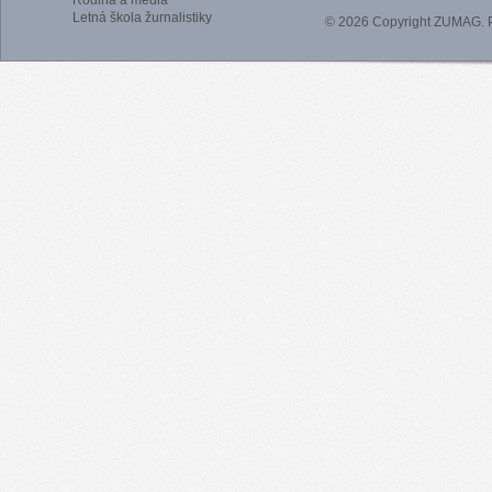
Rodina a médiá
Letná škola žurnalistiky
© 2026 Copyright ZUMAG.