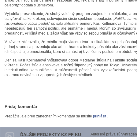
ambiciózni ľudia sa už dnes nezaobídu bez reklamy s istým bulvárnym nád
celebrity,“
dodala s úsmevom.
Vyjadrila presvedčenie, že strohý volebný program zaujme len málokoho, a pret
uchyľovať sa ku krokom, oslovujúcim širšie spektrum populácie.
„Politika sa 
racionálneho voliča padol,“
opísala aktuálne pomery Kasl Kollmanová. Týmto s
neprilepšujú len samotní politici, ale primárne i médiá, ktorým so zvyšujúcim
predajnosť. Prílišná medializácia však nie vždy so sebou prináša aj očakávaný e
V závere zdôraznila, že médiá majú viacero tvárí a situáciám sa prispôsob
jednej strane sa prezentujú ako arbitri hraníc a inokedy pôsobia ako zástancovi
ich úspechu je emocionalita, ktorú si za nástroj k voličom v poslednom období vybr
Denisa Kasl Kollmanová vyštudovala odbor Mediálne štúdia na Fakulte sociáln
v Prahe. Počas štúdia absolvovala ročný štipendijný pobyt na Tokyo University
interkulturálna komunikácia. V súčasnosti pôsobí ako vysokoškolská ped
externou novinárkou v popredných českých médiách.
Pridaj komentár
Prepáčte, ale pred zanechaním komentára sa musíte
prihlásiť
.
ĎALŠIE PROJEKTY KZ FF KU
Autorské práva sú vyhraden