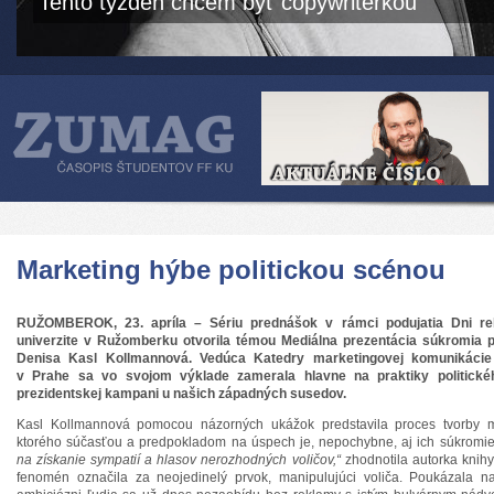
Tento týždeň chcem byť copywriterkou
Marketing hýbe politickou scénou
RUŽOMBEROK, 23. apríla – Sériu prednášok v rámci podujatia Dni re
univerzite v Ružomberku otvorila témou Mediálna prezentácia súkromia po
Denisa Kasl Kollmannová. Vedúca Katedry marketingovej komunikácie 
v Prahe sa vo svojom výklade zamerala hlavne na praktiky politické
prezidentskej kampani u našich západných susedov.
Kasl Kollmannová pomocou názorných ukážok predstavila proces tvorby me
ktorého súčasťou a predpokladom na úspech je, nepochybne, aj ich súkromi
na získanie sympatií a hlasov nerozhodných voličov,“
zhodnotila autorka knih
fenomén označila za neojedinelý prvok, manipulujúci voliča. Poukázala na f