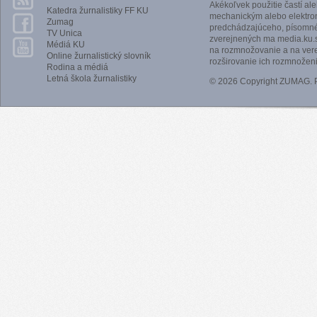
Akékoľvek použitie častí al
Katedra žurnalistiky FF KU
mechanickým alebo elektro
Zumag
predchádzajúceho, písomnéh
TV Unica
zverejnených ma media.ku.s
Médiá KU
na rozmnožovanie a na vere
Online žurnalistický slovník
rozširovanie ich rozmnoženi
Rodina a médiá
Letná škola žurnalistiky
© 2026 Copyright ZUMAG.