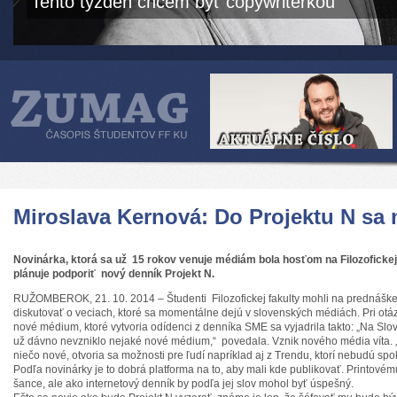
Tento týždeň chcem byť copywriterkou
Miroslava Kernová: Do Projektu N sa
Novinárka, ktorá sa už 15 rokov venuje médiám bola hosťom na Filozofickej f
plánuje podporiť nový denník Projekt N.
RUŽOMBEROK, 21. 10. 2014 – Študenti Filozofickej fakulty mohli na prednášk
diskutovať o veciach, ktoré sa momentálne dejú v slovenských médiách. Pri otáz
nové médium, ktoré vytvoria odídenci z denníka SME sa vyjadrila takto: „Na Slo
už dávno nevzniklo nejaké nové médium,“ povedala. Vznik nového média víta. „
niečo nové, otvoria sa možnosti pre ľudí napríklad aj z Trendu, ktorí nebudú spo
Podľa novinárky je to dobrá platforma na to, aby mali kde publikovať. Printov
šance, ale ako internetový denník by podľa jej slov mohol byť úspešný.