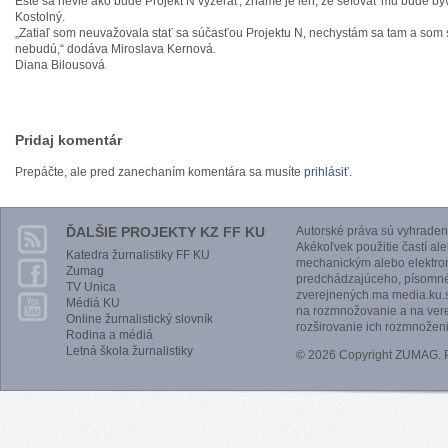
Ešte sa nevie ako bude Projekt N vyzerať, známe je len, že šéfovať mu bude b
Kostolný.
„Zatiaľ som neuvažovala stať sa súčasťou Projektu N, nechystám sa tam a som si
nebudú,“ dodáva Miroslava Kernová.
Diana Bilousová
Pridaj komentár
Prepáčte, ale pred zanechaním komentára sa musíte
prihlásiť
.
ĎALŠIE PROJEKTY KZ FF KU
Autorské práva sú vyhraden
Akékoľvek použitie častí al
Katedra žurnalistiky FF KU
mechanickým alebo elektro
Zumag
predchádzajúceho, písomnéh
TV Unica
zverejnených ma media.ku.s
Médiá KU
na rozmnožovanie a na vere
Online žurnalistický slovník
rozširovanie ich rozmnoženi
Rodina a médiá
Letná škola žurnalistiky
© 2026 Copyright ZUMAG.