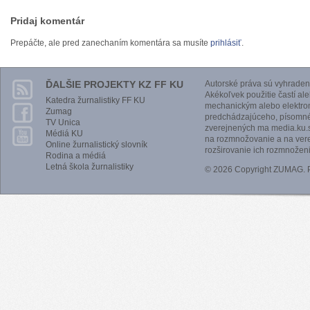
Pridaj komentár
Prepáčte, ale pred zanechaním komentára sa musíte
prihlásiť
.
ĎALŠIE PROJEKTY KZ FF KU
Autorské práva sú vyhraden
Akékoľvek použitie častí al
Katedra žurnalistiky FF KU
mechanickým alebo elektro
Zumag
predchádzajúceho, písomnéh
TV Unica
zverejnených ma media.ku.s
Médiá KU
na rozmnožovanie a na vere
Online žurnalistický slovník
rozširovanie ich rozmnoženi
Rodina a médiá
Letná škola žurnalistiky
© 2026 Copyright ZUMAG.