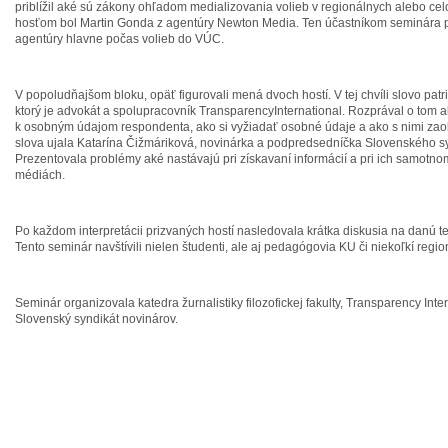
priblížil aké sú zákony ohľadom medializovania volieb v regionálnych alebo c
hosťom bol Martin Gonda z agentúry Newton Media. Ten účastníkom seminára pri
agentúry hlavne počas volieb do VÚC.
V popoludňajšom bloku, opäť figurovali mená dvoch hostí. V tej chvíli slovo patri
ktorý je advokát a spolupracovník TransparencyInternational. Rozprával o tom 
k osobným údajom respondenta, ako si vyžiadať osobné údaje a ako s nimi za
slova ujala Katarína Čižmáriková, novinárka a podpredsedníčka Slovenského sy
Prezentovala problémy aké nastávajú pri získavaní informácií a pri ich samotno
médiách.
Po každom interpretácii prizvaných hostí nasledovala krátka diskusia na danú t
Tento seminár navštívili nielen študenti, ale aj pedagógovia KU či niekoľkí region
Seminár organizovala katedra žurnalistiky filozofickej fakulty, Transparency Inte
Slovenský syndikát novinárov.