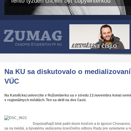
Tento týždeň chcem byť copywriterkou
Na KU sa diskutovalo o medializovaní
VÚC
Na Katolíckej univerzite v Ružomberku sa v st
redu 13.novembra konal semi
v regionálnych médiách. Ten sa delil na dve časti.
Dopoludňajší blok patril dvom hosťom a to Igorovi Chovanovi,
sa na médiá, a bývalému vedúcemu licenčného odboru Rady pre vysielanie a r