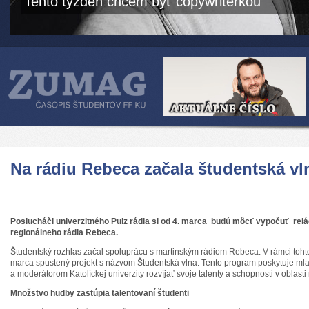
Tento týždeň chcem byť copywriterkou
Na rádiu Rebeca začala študentská vl
Poslucháči univerzitného Pulz rádia si od 4. marca budú môcť vypočuť relá
regionálneho rádia Rebeca.
Študentský rozhlas začal spoluprácu s martinským rádiom Rebeca. V rámci tohto
marca spustený projekt s názvom Študentská vlna. Tento program poskytuje m
a moderátorom Katolíckej univerzity rozvíjať svoje talenty a schopnosti v oblasti
Množstvo hudby zastúpia talentovaní študenti