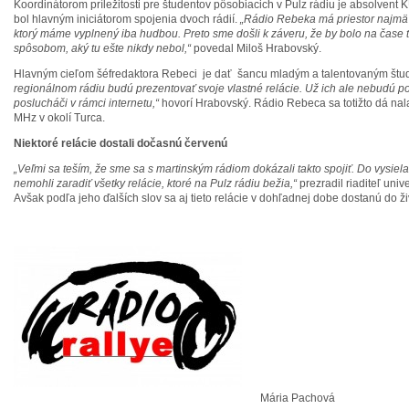
Koordinátorom príležitosti pre študentov pôsobiacich v Pulz rádiu je absolvent
bol hlavným iniciátorom spojenia dvoch rádií.
„Rádio Rebeka má priestor najmä
ktorý máme vyplnený iba hudbou. Preto sme došli k záveru, že by bolo na čase t
spôsobom, aký tu ešte nikdy nebol,“
povedal Miloš Hrabovský.
Hlavným cieľom šéfredaktora Rebeci je dať šancu mladým a talentovaným št
regionálnom rádiu budú prezentovať svoje vlastné relácie. Už ich ale nebudú po
poslucháči v rámci internetu,“
hovorí Hrabovský. Rádio Rebeca sa totižto dá nala
MHz v okolí Turca.
Niektoré relácie dostali dočasnú červenú
„Veľmi sa teším, že sme sa s martinským rádiom dokázali takto spojiť. Do vysiel
nemohli zaradiť všetky relácie, ktoré na Pulz rádiu bežia,“
prezradil riaditeľ univ
Avšak podľa jeho ďalších slov sa aj tieto relácie v dohľadnej dobe dostanú do ž
Mária Pachová