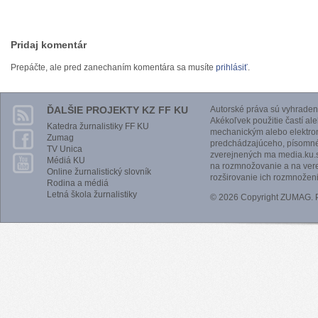
Pridaj komentár
Prepáčte, ale pred zanechaním komentára sa musíte
prihlásiť
.
ĎALŠIE PROJEKTY KZ FF KU
Autorské práva sú vyhraden
Akékoľvek použitie častí al
Katedra žurnalistiky FF KU
mechanickým alebo elektro
Zumag
predchádzajúceho, písomnéh
TV Unica
zverejnených ma media.ku.s
Médiá KU
na rozmnožovanie a na vere
Online žurnalistický slovník
rozširovanie ich rozmnoženi
Rodina a médiá
Letná škola žurnalistiky
© 2026 Copyright ZUMAG.