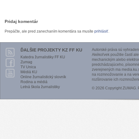
Pridaj komentár
Prepáčte, ale pred zanechaním komentára sa musíte
prihlásiť
.
ĎALŠIE PROJEKTY KZ FF KU
Autorské práva sú vyhraden
Akékoľvek použitie častí al
Katedra žurnalistiky FF KU
mechanickým alebo elektro
Zumag
predchádzajúceho, písomnéh
TV Unica
zverejnených ma media.ku.s
Médiá KU
na rozmnožovanie a na vere
Online žurnalistický slovník
rozširovanie ich rozmnoženi
Rodina a médiá
Letná škola žurnalistiky
© 2026 Copyright ZUMAG.