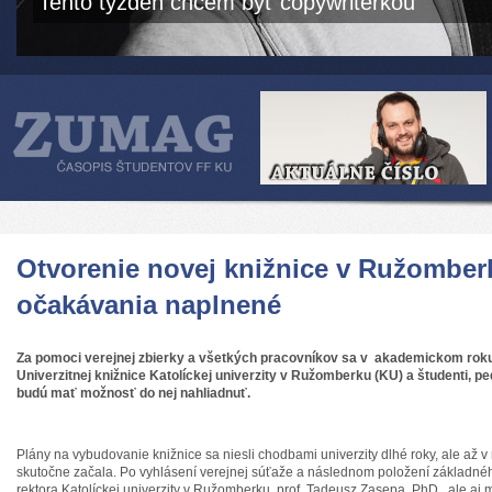
Tento týždeň chcem byť copywriterkou
Otvorenie novej knižnice v Ružomber
očakávania naplnené
Za pomoci verejnej zbierky a všetkých pracovníkov sa v akademickom roku
Univerzitnej knižnice Katolíckej univerzity v Ružomberku (KU) a študenti, pe
budú mať možnosť do nej nahliadnuť.
Plány na vybudovanie knižnice sa niesli chodbami univerzity dlhé roky, ale až 
skutočne začala. Po vyhlásení verejnej súťaže a následnom položení základné
rektora Katolíckej univerzity v Ružomberku, prof. Tadeusz Zasepa, PhD
.
, ale aj