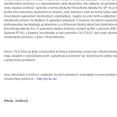
návštevníkov knižnice a v neposlednom rade študentov. Na základe nespočetný
mala stavba vzniknúť, vyrástla v tesnej blízkosti Filozofickej fakulty KU (FF KU
podľa slov viacerých spolutvorcov hlavne „stať miestom, kam sa budú ľudia radi
množstvom najnovších technických výdobytkov, regále sú plné kníh a výtlačkov
miestnosti určené na štúdium či galerijné priestory. V budove sa okrem najväčš
kníhkupectva nachádzajú aj televízne a rozhlasové štúdiá, ktoré boli presťahova
Filozofickej fakulty KU. O samotnej stavbe knižnice vznikol aj film s názvom 869 
študenti FF KU z katedry žurnalistiky a mal premiéru 24.9.2013, deň pred oficiá
univerzitnej knižnice, v kine v Ružomberku.
Dňom 25.9.2013 je teda Univerzitná knižnica Katolíckej univerzity v Ružomberku
majú záujem o vypožičanie kníh, upriamujú pozornosť na kopírovanie alebo tlač,
v príjemnom prostredí.
Viac informácií o knižnici, výstavbe nových priestorov a kontakty na pracovníkov 
Univerzitnej knižnice –
http://uk.ku.sk/
.
Nikola Juríková