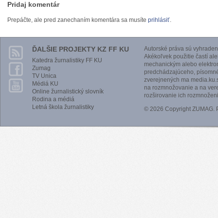
Pridaj komentár
Prepáčte, ale pred zanechaním komentára sa musíte
prihlásiť
.
ĎALŠIE PROJEKTY KZ FF KU
Autorské práva sú vyhraden
Akékoľvek použitie častí al
Katedra žurnalistiky FF KU
mechanickým alebo elektro
Zumag
predchádzajúceho, písomnéh
TV Unica
zverejnených ma media.ku.s
Médiá KU
na rozmnožovanie a na vere
Online žurnalistický slovník
rozširovanie ich rozmnoženi
Rodina a médiá
Letná škola žurnalistiky
© 2026 Copyright ZUMAG.