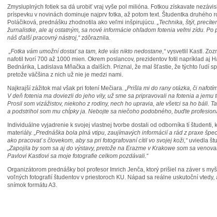
Zmysluplných fotiek sa dá urobiť vraj vyše pol milióna. Fotkou získavate nezávisl
príspevku v novinách dominuje najprv fotka, až potom text. Študentka druhého r
Poláčiková, prednášku zhodnotila ako veľmi inšpirujúcu.
„Technika, štýl, precít
žurnalistke, ale aj ostatným, sa nové informácie ohľadom fotenia veľmi zídu. Po p
náš ďalší pracovný nástroj,“
zdôraznila.
„Fotka vám umožní dostať sa tam, kde vás nikto nedostane,“
vysvetlil Kastl. Zo
nafotil tvorí 700 až 1000 mien. Okrem poslancov, prezidentov fotil napríklad aj
Bednárika, Ladislava Mňačka a ďalších. Priznal, že mal šťastie, že týchto ľudí s
pretože väčšina z nich už nie je medzi nami.
Najkrajší zážitok mal však pri fotení Mečiara.
„Prišla mi do rany otázka, či nafotí
V deň fotenia ma doviezli do jeho vily, už sme sa pripravovali na fotenia a jemu te
Prosil som vizážistov, niekoho z rodiny, nech ho upravia, ale všetci sa ho báli. T
a podstrihol som mu chĺpky ja. Nebojte sa niečoho podobného, buďte profesioná
Individuálne vyjadrenie k svojej vlastnej tvorbe dostali od odborníka tí študenti, k
materiály.
„Prednáška bola plná vtipu, zaujímavých informácií a rád z praxe špec
ako pracovať s človekom, aby sa pri fotografovaní cítil vo svojej koži,“
uviedla št
„Zapojila by som sa aj do výstavy, pretože na Erazme v Krakowe som sa venovala 
Pavlovi Kastlovi sa moje fotografie celkom pozdávali.“
Organizátorom prednášky bol profesor Imrich Jenča, ktorý prišiel na záver s myš
voľných fotografií študentov v priestoroch KU. Nápad sa reálne uskutoční vtedy,
snímok formátu A3.