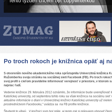
Tento týždeň chcem byť copywriterkou
Po troch rokoch je knižnica opäť aj 
S otvorením nového akademického roka sprístupnila Univerzitná knižnica Kat
Ružomberku svoju stránku na sociálnej sieti Facebook (FB). Po troch rokoch
svoj profil s cieľom pravidelne informovať verejnosť v priestore, v ktorom 
najviac ľudí.
Vedenie knižnice 29. februára 2012 oznámilo, že informácie bude uverejňovať ib
Katolíckej univerzity, od septembra tohto roku sa však knižnica na sociálnu sieť v
aktuálne informácie o dianí v Univerzitnej knižnici Katolíckej univerzity už niel
prostredníctvom Facebooku,“
uvádza sa na FB profile knižnice.
Študenti to vítajú.
„V knižnici som bol stále, aj tento rok si plánujem obnoviť člen