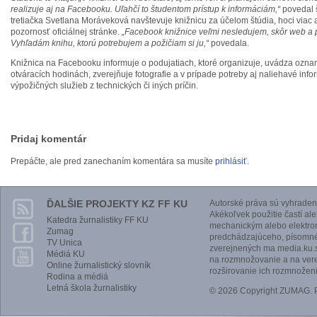
realizuje aj na Facebooku. Uľahčí to študentom prístup k informáciám,“
povedal š
tretiačka Svetlana Moráveková navštevuje knižnicu za účelom štúdia, hoci viac a
pozornosť oficiálnej stránke.
„Facebook knižnice veľmi nesledujem, skôr web a 
Vyhľadám knihu, ktorú potrebujem a požičiam si ju,“
povedala.
Knižnica na Facebooku informuje o podujatiach, ktoré organizuje, uvádza ozna
otváracích hodinách, zverejňuje fotografie a v prípade potreby aj naliehavé in
výpožičných služieb z technických či iných príčin.
Pridaj komentár
Prepáčte, ale pred zanechaním komentára sa musíte
prihlásiť
.
ĎALŠIE PROJEKTY KZ FF KU
Autorské práva sú vyhraden
Akékoľvek použitie častí al
Katedra žurnalistiky FF KU
mechanickým alebo elektro
Zumag
predchádzajúceho, písomnéh
TV Unica
zverejnených ma media.ku.s
Médiá KU
na rozmnožovanie a na vere
Online žurnalistický slovník
rozširovanie ich rozmnoženi
Rodina a médiá
Letná škola žurnalistiky
© 2026 Copyright ZUMAG.