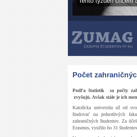
Tento týždeň chcem b
Počet zahraničnýc
Podľa štatistík
sa počty za
zvyšujú. Avšak stále je ich me
Katolícka univerzita už od sv
študovať na jednotlivých fa
zahraničných študentov. Za účel
Erasmus, využilo ho 31 študentov