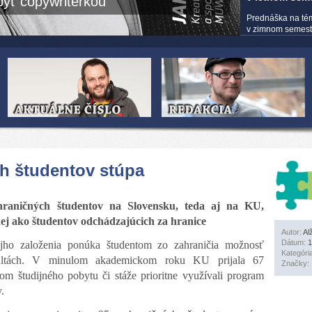
yť copywriterkou
Prednáška na té
v zimnom semestri
h študentov stúpa
hraničných študentov na Slovensku, teda aj na KU,
nej ako študentov odchádzajúcich za hranice
Autor:
Al
Dátum:
1
ojho založenia ponúka študentom zo zahraničia možnosť
Kategóri
kultách. V minulom akademickom roku KU prijala 67
Značky:
om študijného pobytu či stáže prioritne využívali program
.