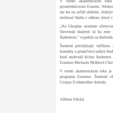
V tomto akademickom roku j
prostredníctvom Erasmu.
Niekto
nie len na určité obdobie. Jedný
možnosť štúdia v odbore, ktorý v i
„
Na Ukrajine nemáme ošetrovate
Slovenskí študenti sú ku mne 
študentom,“ vyjadrila sa študent
Študenti prichádzajú väčšinou
kontakty a priateľstvá našich štu
ktorí motivujú týchto študentov
Erasmus Michaela Moldová Cho
V tomto akademickom roku je n
programu Erasmus. Študenti v
Ceepus či bilaterálne dohody.
Alžbeta Filická