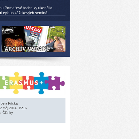
mu Pamäťové techniky ukončila
 cyklus zážitkových seminá ...
žbeta Filická
2 máj 2014, 15:16
a:
Články