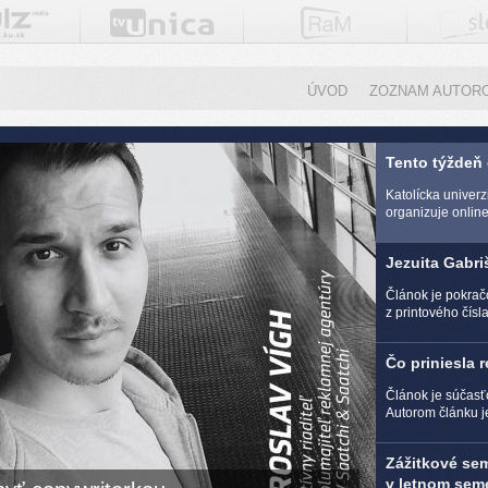
ÚVOD
ZOZNAM AUTOR
Tento týždeň
Katolícka univer
organizuje online 
Jezuita Gabri
Článok je pokra
z printového čísl
Čo priniesla 
Článok je súčasť
Autorom článku j
Zážitkové se
v letnom seme