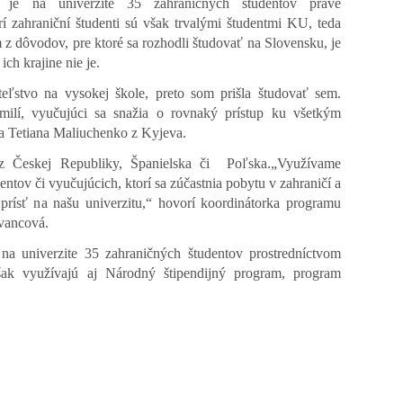
e na univerzite 35 zahraničných študentov práve
rí
zahraniční študenti sú však trvalými študentmi KU, teda
m z dôvodov, pre ktoré sa rozhodli študovať na Slovensku, je
ch krajine nie je.
ľstvo na vysokej škole, preto som prišla študovať sem.
milí, vyučujúci sa snažia o rovnaký prístup ku všetkým
ka Tetiana Maliuchenko z Kyjeva.
 z Českej Republiky, Španielska či
Poľska.„Využívame
dentov či vyučujúcich, ktorí sa zúčastnia pobytu v zahraničí a
 prísť na našu univerzitu,“ hovorí koordinátorka programu
vancová.
a univerzite 35 zahraničných študentov prostredníctvom
šak využívajú aj Národný štipendijný program, program