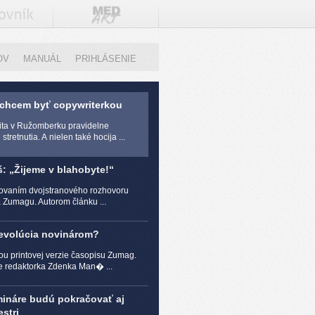
OV
MANUÁL
PRIHLÁSENIE
 chcem byť copywriterkou
zita v Ružomberku pravidelne
stretnutia. A nielen také hocija ...
š: „Žijeme v blahobyte!“
čovaním dvojstranového rozhovoru
a Zumagu. Autorom článku ...
revolúcia novinárom?
ou printovej verzie časopisu Zumag.
e redaktorka Zdenka Man� ...
mináre budú pokračovať aj
stri