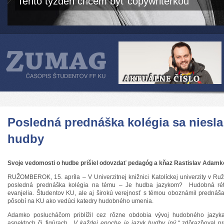
Tento týždeň chcem byť copywriterkou
Posledná prednáška kolégia sa niesl
hudby
Svoje vedomosti o hudbe prišiel odovzdať pedagóg a kňaz Rastislav Adamk
RUŽOMBEROK, 15. apríla – V Univerzitnej knižnici Katolíckej univerzity v R
posledná prednáška kolégia na tému – Je hudba jazykom? Hudobná réto
evanjelia. Študentov KU, ale aj širokú verejnosť s témou oboznámil prednáša
pôsobí na KU ako vedúci katedry hudobného umenia.
Adamko poslucháčom priblížil cez rôzne obdobia vývoj hudobného jazyka,
aspektoch či figúrach.
„V každej epoche je jazyk hudby iný,“
zdôrazňoval pr