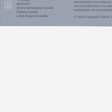
TV Unica
zverejnených ma media.ku.s
Médiá KU
na rozmnožovanie a na vere
Online žurnalistický slovník
rozširovanie ich rozmnoženi
Rodina a médiá
Letná škola žurnalistiky
© 2026 Copyright ZUMAG.