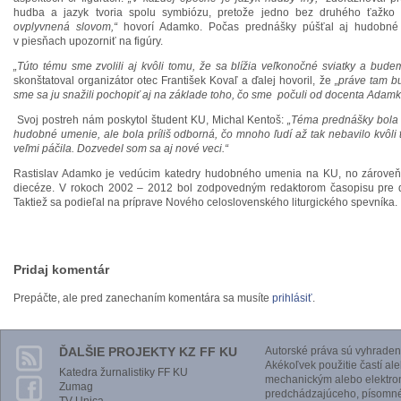
hudba a jazyk tvoria spolu symbiózu, pretože jedno bez druhého ťažko 
ovplyvnená slovom,“
hovorí Adamko. Počas prednášky púšťal aj hudobné
v piesňach upozorniť na figúry.
„Túto tému sme zvolili aj kvôli tomu, že sa blížia veľkonočné sviatky a budem
skonštatoval organizátor otec František Kovaľ a ďalej hovoril, že
„práve tam bu
sme sa ju snažili pochopiť aj na základe toho, čo sme počuli od docenta Adamk
Svoj postreh nám poskytol študent KU, Michal Kentoš:
„Téma prednášky bola 
hudobné umenie, ale bola príliš odborná, čo mnoho ľudí až tak nebavilo kvôli 
veľmi páčila. Dozvedel som sa aj nové veci.“
Rastislav Adamko je vedúcim katedry hudobného umenia na KU, no zároveň
diecéze. V rokoch 2002 – 2012 bol zodpovedným redaktorom časopisu pre
Taktiež sa podieľal na príprave Nového celoslovenského liturgického spevníka.
Pridaj komentár
Prepáčte, ale pred zanechaním komentára sa musíte
prihlásiť
.
ĎALŠIE PROJEKTY KZ FF KU
Autorské práva sú vyhraden
Akékoľvek použitie častí al
Katedra žurnalistiky FF KU
mechanickým alebo elektro
Zumag
predchádzajúceho, písomnéh