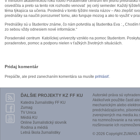
V minulom akademickou roku robilo Poradenské centrum len jednu prednášku na
osvedčila a preto sa tento rok rozhodlo venovať jej celý semester. Každý týžd
téma týkajúca sa učenia. Posledná v tomto týždni niesla názov – Ako zlepšiť sv
prednášky sa naučili porozumieť tomu, ako funguje mozog a ako to využiť v prax
Prednášky sú u študentov známe, čo nám potvrdila aj študentka Eva : „ Chodím t
zo sebou vždy odnesiem nové informácie.“
Poradenské centrum Katolíckej univerzity vzniklo na pomoc študentom. Poskyt
poradenstvo, pomoc a podporu nielen v ťažkých životných situáciách.
Pridaj komentár
Prepáčte, ale pred zanechaním komentára sa musíte
prihlásiť
.
ĎALŠIE PROJEKTY KZ FF KU
Autorské práva sú vyhraden
Akékoľvek použitie častí al
Katedra žurnalistiky FF KU
mechanickým alebo elektro
Zumag
predchádzajúceho, písomnéh
TV Unica
zverejnených ma media.ku.s
Médiá KU
na rozmnožovanie a na vere
Online žurnalistický slovník
rozširovanie ich rozmnoženi
Rodina a médiá
Letná škola žurnalistiky
© 2026 Copyright ZUMAG.