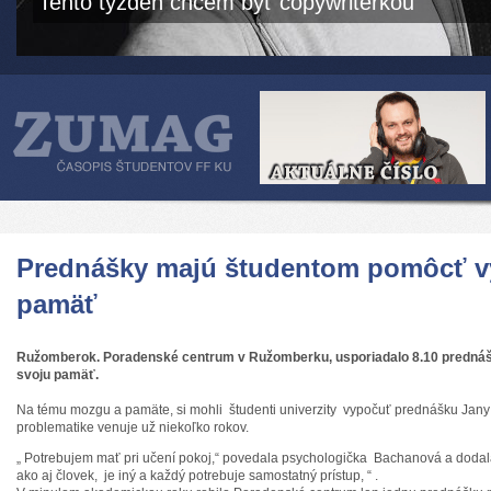
Tento týždeň chcem byť copywriterkou
Prednášky majú študentom pomôcť vy
pamäť
Ružomberok. Poradenské centrum v Ružomberku, usporiadalo 8.10 prednášk
svoju pamäť.
Na tému mozgu a pamäte, si mohli študenti univerzity vypočuť prednášku Jany 
problematike venuje už niekoľko rokov.
„ Potrebujem mať pri učení pokoj,“ povedala psychologička Bachanová a dodala
ako aj človek, je iný a každý potrebuje samostatný prístup, “ .