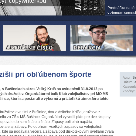
yť copywriterkou
Prednáška na té
v zimnom semestri
 zišli pri obľúbenom športe
Autor:
Si
Dátum:
3
Kategóri
u, v Bušinciach okres Veľký Krtíš sa uskutočnil 31.8.2013 po
Značky:
ých družstiev. Organizátormi boli: Klub volejbalistov pri MO MS
nce, ktorí sa postarali o výbornú a priateľskú atmosféru tohto
ružstiev: dva tími z Bušiniec, dva z Veľkého Krtíša, družstvo z
elia zo ZŠ s MŠ Bušince. Organizátori vytvorili plán pre dve skupiny
upovalo do semifinále a finále. Zápasy boli plné napätia,
v ale aj zábavy. Po odohraní všetkých zápasov sa volejbalisti
 kde sa podávala večera a zábava pod diskotékovými svetlami trvala