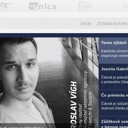
ÚVOD
ZOZNAM AUTOR
Tento týždeň
Katolícka univer
organizuje online 
Jezuita Gabri
Článok je pokra
z printového čísl
Čo priniesla 
Článok je súčasť
Autorom článku j
Zážitkové se
v letnom seme