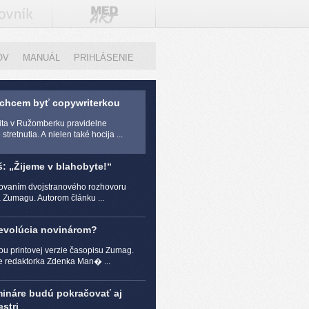
OV
MANUÁL
PRIHLÁSENIE
 chcem byť copywriterkou
zita v Ružomberku pravidelne
stretnutia. A nielen také hocija ...
š: „Žijeme v blahobyte!“
čovaním dvojstranového rozhovoru
a Zumagu. Autorom článku ...
revolúcia novinárom?
ou printovej verzie časopisu Zumag.
e redaktorka Zdenka Man� ...
mináre budú pokračovať aj
stri