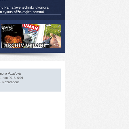
mu Pamäťové techniky ukončila
 cyklus zážitkových seminá ...
mona Vozafová
1 dec 2013, 0:01
a:
Nezaradené