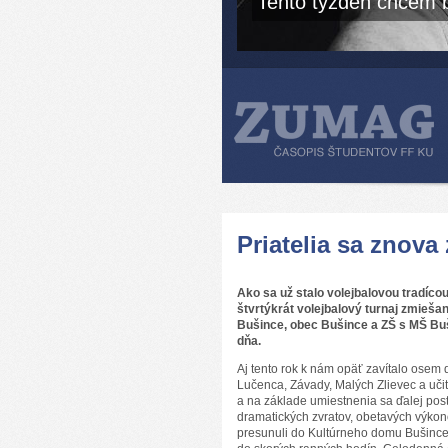
Tento týždeň chcem b
Priatelia sa znova
Ako sa už stalo volejbalovou tradíco
štvrtýkrát volejbalový turnaj zmiešan
Bušince, obec Bušince a ZŠ s MŠ Buši
dňa.
Aj tento rok k nám opäť zavítalo osem d
Lučenca, Závady, Malých Zlievec a učit
a na základe umiestnenia sa ďalej post
dramatických zvratov, obetavých výkono
presunuli do Kultúrneho domu Bušince,