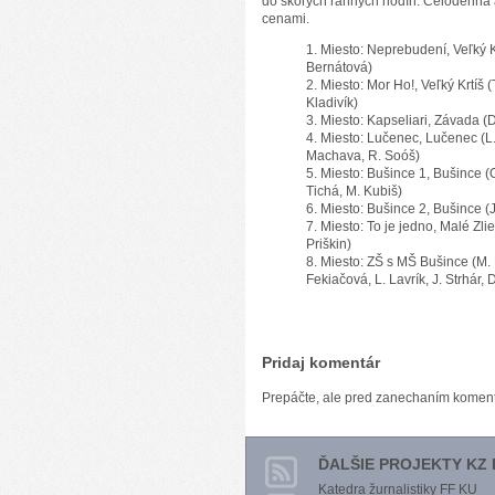
do skorých ranných hodín. Celodenná a
cenami.
Miesto: Neprebudení, Veľký Kr
Bernátová)
Miesto: Mor Ho!, Veľký Krtíš (
Kladivík)
Miesto: Kapseliari, Závada (D
Miesto: Lučenec, Lučenec (L.
Machava, R. Soóš)
Miesto: Bušince 1, Bušince (O
Tichá, M. Kubiš)
Miesto: Bušince 2, Bušince (J
Miesto: To je jedno, Malé Zli
Priškin)
Miesto: ZŠ s MŠ Bušince (M.
Fekiačová, L. Lavrík, J. Strhár, 
Pridaj komentár
Prepáčte, ale pred zanechaním komen
ĎALŠIE PROJEKTY KZ 
Katedra žurnalistiky FF KU