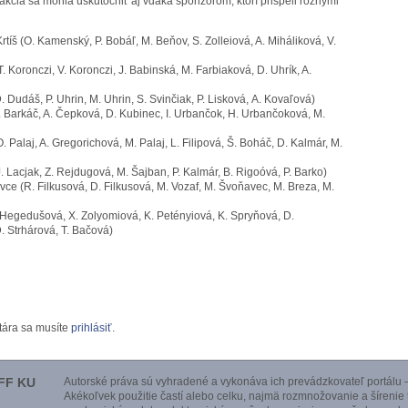
kcia sa mohla uskutočniť aj vďaka sponzorom, ktorí prispeli rôznymi
tíš (O. Kamenský, P. Bobáľ, M. Beňov, S. Zolleiová, A. Miháliková, V.
T. Koronczi, V. Koronczi, J. Babinská, M. Farbiaková, D. Uhrík, A.
. Dudáš, P. Uhrin, M. Uhrin, S. Svinčiak, P. Lisková, A. Kovaľová)
 Barkáč, A. Čepková, D. Kubinec, I. Urbančok, H. Urbančoková, M.
. Palaj, A. Gregorichová, M. Palaj, L. Filipová, Š. Boháč, D. Kalmár, M.
. Lacjak, Z. Rejdugová, M. Šajban, P. Kalmár, B. Rigoóvá, P. Barko)
evce (R. Filkusová, D. Filkusová, M. Vozaf, M. Švoňavec, M. Breza, M.
 Hegedušová, X. Zolyomiová, K. Petényiová, K. Spryňová, D.
D. Strhárová, T. Bačová)
tára sa musíte
prihlásiť
.
FF KU
Autorské práva sú vyhradené a vykonáva ich prevádzkovateľ portálu –
Akékoľvek použitie častí alebo celku, najmä rozmnožovanie a šírenie