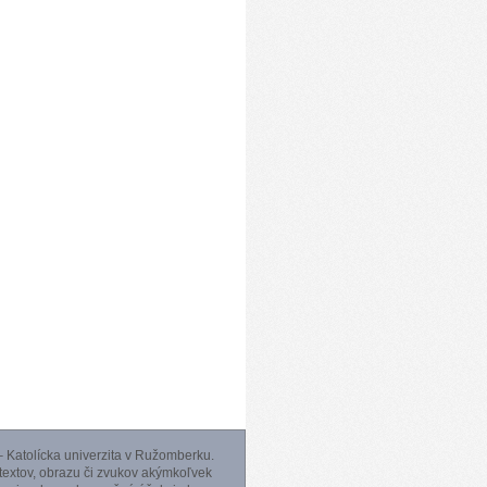
 Katolícka univerzita v Ružomberku.
 textov, obrazu či zvukov akýmkoľvek