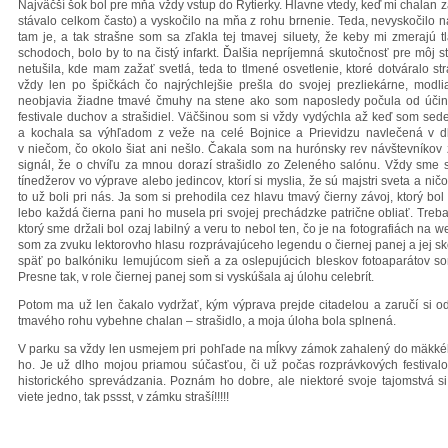
Najväčší šok bol pre mňa vždy vstup do Rytierky. Hlavne vtedy, keď mi chalan za
stávalo celkom často) a vyskočilo na mňa z rohu brnenie. Teda, nevyskočilo n
tam je, a tak strašne som sa zľakla tej tmavej siluety, že keby mi zmerajú t
schodoch, bolo by to na čistý infarkt. Ďalšia nepríjemná skutočnosť pre môj st
netušila, kde mam zažať svetlá, teda to tlmené osvetlenie, ktoré dotváralo s
vždy len po špičkách čo najrýchlejšie prešla do svojej prezliekárne, mod
neobjavia žiadne tmavé čmuhy na stene ako som naposledy počula od úči
festivale duchov a strašidiel. Väčšinou som si vždy vydýchla až keď som sedel
a kochala sa výhľadom z veže na celé Bojnice a Prievidzu navlečená v dl
v niečom, čo okolo šiat ani nešlo. Čakala som na hurónsky rev návštevníkov
signál, že o chvíľu za mnou dorazí strašidlo zo Zeleného salónu. Vždy sme
tínedžerov vo výprave alebo jedincov, ktorí si myslia, že sú majstri sveta a ni
to už boli pri nás. Ja som si prehodila cez hlavu tmavý čierny závoj, ktorý 
lebo každá čierna pani ho musela pri svojej prechádzke patrične obliať. Treba
ktorý sme držali bol ozaj labilný a veru to nebol ten, čo je na fotografiách na
som za zvuku lektorovho hlasu rozprávajúceho legendu o čiernej panej a jej sko
späť po balkóniku lemujúcom sieň a za oslepujúcich bleskov fotoaparátov som
Presne tak, v role čiernej panej som si vyskúšala aj úlohu celebrít.
Potom ma už len čakalo vydržať, kým výprava prejde citadelou a zaručí si o
tmavého rohu vybehne chalan – strašidlo, a moja úloha bola splnená.
V parku sa vždy len usmejem pri pohľade na mĺkvy zámok zahalený do mäkkého
ho. Je už dlho mojou priamou súčasťou, či už počas rozprávkových festival
historického sprevádzania. Poznám ho dobre, ale niektoré svoje tajomstvá si s
viete jedno, tak pssst, v zámku straší!!!!!