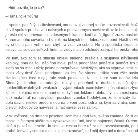
–
Híííí, pozrite, to je čo?
–
Haha, to je figúra!
…spolu s patričnými citoslovcami, ma naozaj v danej situácii rozosmievali. Možn
chvíli spolu s predstavou naivných a prekvapených návštevníkov, to bolo to najs
je ešte nič v porovnaní so zdeseným híkaním, keď sa tá „figúra“ zrazu postavi
z hromadného cúvania od stojok, na ktorých boli doteraz nalepení. Našli sa však
by si bielu pani veľmi radi chytili a vzali zo sebou. No a špecifická skupina
oslavujúci šéfovia veľkých firiem a vtedy ma pri odchode zasypal hurónsky rehot
Po tom, ako som sa striasla obleku bieleho strašidla a skupinka návštevní
kaplnky, bolo ďalšou náplňou mojej práce poodnášať poháre a pomôcť ich p
ktorá sa so mnou vždy pekne porozprávala. Medzitým, ako sa výprava stratila
mala vždy dosť času, poprípade, ak ich išlo viacero, stihla som ešte postra
Nasledujúca časť mojej role však patrila medzi tie, ktoré som nenávide
Stredným hradom opradeným rôznymi príbehmi o duchoch natočených 
neidentifikovateľných zvukoch a vyjadreniach exorcistov o pôsobiacich zlých
zámku, kolujúcimi medzi pani dozorkyňami, lektormi alebo inými zamestnan
totiž mala hrať na najvyššom poschodí zámku. Podotýkam, že som vždy šla
bola dávno niekde predo mnou na prvom poschodí a ja, kým sa vrátia, som
bielych schodov do najvyššej a najtmavšej veže zámku.
V skutočnosti, na druhom poschodí som mala parťáka, takého chalana, čo si 
masku s čiernym plášťom a vyskakoval na ľudí, keď to najmenej čakali. Okrem 
sieň a pozažínať svetlo. Ja som sa cestou hore už za ním nezastavovala, po p
druhé, ledva by som sa mohla s ním rozprávať, keď môj dych bol o desať scho