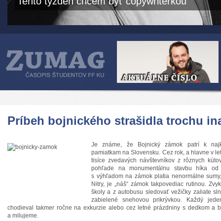
Tento týždeň chcem byť copywriterkou
Príbeh bojnického strašidla trochu in
Je známe, že Bojnický zámok patrí k najk
pamiatkam na Slovensku. Cez rok, a hlavne v le
tisíce zvedavých návštevníkov z rôznych kútov
pohľade na monumentálnu stavbu híka od 
s výhľadom na zámok platia nenormálne sumy,
Nitry, je „náš“ zámok takpovediac rutinou. Zvy
školy a z autobusu sledovať vežičky zaliate s
zabielené snehovou prikrývkou. Každý jed
chodieval takmer ročne na exkurzie alebo cez letné prázdniny s dedkom a
a milujeme.