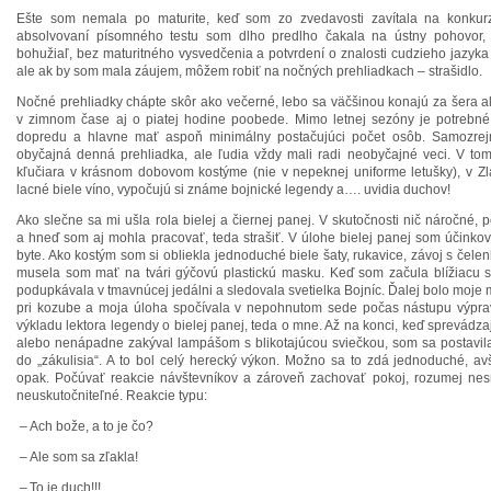
Ešte som nemala po maturite, keď som zo zvedavosti zavítala na konkurz 
absolvovaní písomného testu som dlho predlho čakala na ústny pohovor
bohužiaľ, bez maturitného vysvedčenia a potvrdení o znalosti cudzieho jazyka 
ale ak by som mala záujem, môžem robiť na nočných prehliadkach – strašidlo.
Nočné prehliadky chápte skôr ako večerné, lebo sa väčšinou konajú za šera al
v zimnom čase aj o piatej hodine poobede. Mimo letnej sezóny je potrebn
dopredu a hlavne mať aspoň minimálny postačujúci počet osôb. Samozrejme
obyčajná denná prehliadka, ale ľudia vždy mali radi neobyčajné veci. V tom
kľučiara v krásnom dobovom kostýme (nie v nepeknej uniforme letušky), v Zla
lacné biele víno, vypočujú si známe bojnické legendy a…. uvidia duchov!
Ako slečne sa mi ušla rola bielej a čiernej panej. V skutočnosti nič náročné, 
a hneď som aj mohla pracovať, teda strašiť. V úlohe bielej panej som účinkova
byte. Ako kostým som si obliekla jednoduché biele šaty, rukavice, závoj s čelen
musela som mať na tvári gýčovú plastickú masku. Keď som začula blížiacu 
podupkávala v tmavnúcej jedálni a sledovala svetielka Bojníc. Ďalej bolo moje 
pri kozube a moja úloha spočívala v nepohnutom sede počas nástupu výpra
výkladu lektora legendy o bielej panej, teda o mne. Až na konci, keď sprevádz
alebo nenápadne zakýval lampášom s blikotajúcou sviečkou, som sa postavila
do „zákulisia“. A to bol celý herecký výkon. Možno sa to zdá jednoduché, avš
opak. Počúvať reakcie návštevníkov a zároveň zachovať pokoj, rozumej nes
neuskutočniteľné. Reakcie typu:
–
Ach bože, a to je čo?
–
Ale som sa zľakla!
–
To je duch!!!