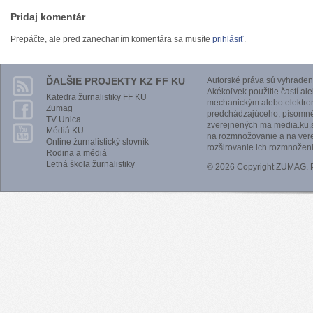
Pridaj komentár
Prepáčte, ale pred zanechaním komentára sa musíte
prihlásiť
.
ĎALŠIE PROJEKTY KZ FF KU
Autorské práva sú vyhraden
Akékoľvek použitie častí al
Katedra žurnalistiky FF KU
mechanickým alebo elektro
Zumag
predchádzajúceho, písomnéh
TV Unica
zverejnených ma media.ku.s
Médiá KU
na rozmnožovanie a na vere
Online žurnalistický slovník
rozširovanie ich rozmnoženi
Rodina a médiá
Letná škola žurnalistiky
© 2026 Copyright ZUMAG.